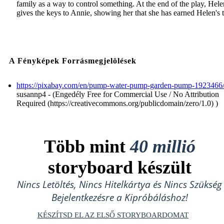
family as a way to control something. At the end of the play, Hele
gives the keys to Annie, showing her that she has earned Helen's t
A Fényképek Forrásmegjelölések
https://pixabay.com/en/pump-water-pump-garden-pump-1923466
susannp4 - (Engedély Free for Commercial Use / No Attribution
Required (https://creativecommons.org/publicdomain/zero/1.0) )
Több mint
40 millió
storyboard készült
Nincs Letöltés, Nincs Hitelkártya és Nincs Szükség
Bejelentkezésre a Kipróbáláshoz!
KÉSZÍTSD EL AZ ELSŐ STORYBOARDOMAT