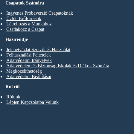
Csapatok Számára
Ingyenes Próbaverzió Csapatoknak
Üzleti Erőforrások
Létrehozás a Munkához
Csatlakozz a Csapat
Házirendje
Jelenetvázlat Szerzői és Használat
Felhasználási Feltételek
Adatvédelmi Irányelvek
Adatvédelem és Biztonság Iskolák és Diákok Számára
Megközelíthetőség
Adatvédelmi Beállításai
Ról ről
Rólunk
Lépjen Kapcsolatba Velünk