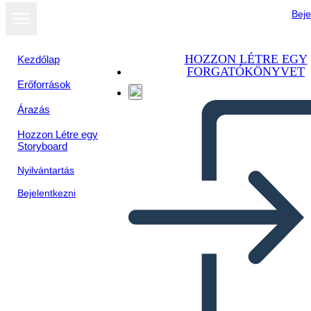
Beje
HOZZON LÉTRE EGY
Kezdőlap
FORGATÓKÖNYVET
Erőforrások
Árazás
Hozzon Létre egy
Storyboard
Nyilvántartás
Bejelentkezni
The Miracle Worker: