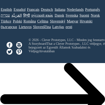
English
Español
Français
Deutsch
Italiana
Nederlands
Português
עברית
العَرَبِيَّة
हिन्दी
ру́сский язы́к
Dansk
Svenska
Suomi
Norsk
Türkçe
Polski
Româna
Ceština
Slovenský
Magyar
Hrvatski
български
Lietuvos
Slovenščina
Latvijas
eesti
© 2026 - Clever Prototypes, LLC - Minden jog fenntartv
A StoryboardThat a
Clever Prototypes , LLC
védjegye, é
bejegyzett az Egyesült Államok Szabadalmi és
Védjegyhivatalában