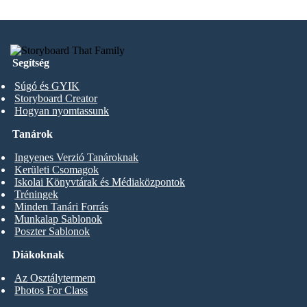
Segítség
Súgó és GYIK
Storyboard Creator
Hogyan nyomtassunk
Tanárok
Ingyenes Verzió Tanároknak
Kerületi Csomagok
Iskolai Könyvtárak és Médiaközpontok
Tréningek
Minden Tanári Forrás
Munkalap Sablonok
Poszter Sablonok
Diákoknak
Az Osztálytermem
Photos For Class