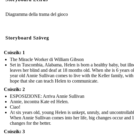
Diagramma della trama del gioco
Storyboard Szöveg
Csúszik: 1
The Miracle Worker di William Gibson
Set in Tuscombia, Alabama, Helen is born a healthy baby, but illn
leaves her blind and deaf at 18 months old. When she is 6 years o
year old Annie Sullivan comes to live with the Keller family, with
hope that she can teach Helen to communicate.
Csúszik: 2
ESPOSIZIONE: Arriva Annie Sullivan
Annie, incontra Kate ed Helen.
Ciao!
At six years old, young Helen is unkept, unruly, and uncontrollabl
When Annie Sullivan comes into her life, big changes occur and l
changes for the better.
Csúszik: 3