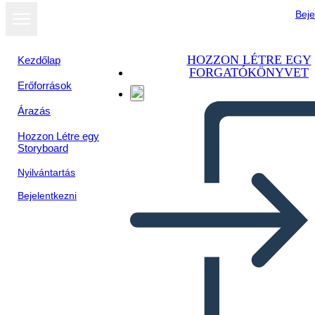
Beje
HOZZON LÉTRE EGY
Kezdőlap
FORGATÓKÖNYVET
Erőforrások
Árazás
Hozzon Létre egy
Storyboard
Nyilvántartás
Bejelentkezni