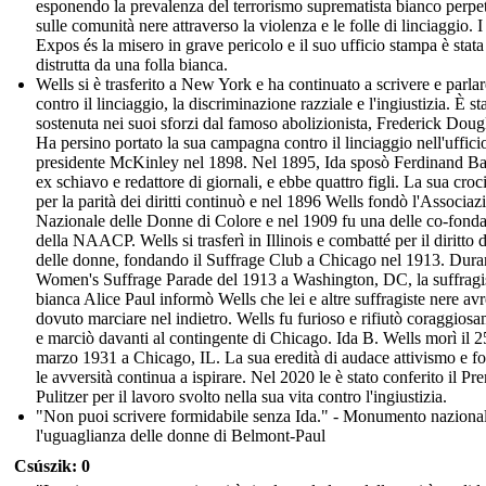
esponendo la prevalenza del terrorismo suprematista bianco perpe
sulle comunità nere attraverso la violenza e le folle di linciaggio. I
Expos és la misero in grave pericolo e il suo ufficio stampa è stata
distrutta da una folla bianca.
Wells si è trasferito a New York e ha continuato a scrivere e parlar
contro il linciaggio, la discriminazione razziale e l'ingiustizia. È st
sostenuta nei suoi sforzi dal famoso abolizionista, Frederick Doug
Ha persino portato la sua campagna contro il linciaggio nell'uffici
presidente McKinley nel 1898. Nel 1895, Ida sposò Ferdinand Ba
ex schiavo e redattore di giornali, e ebbe quattro figli. La sua croc
per la parità dei diritti continuò e nel 1896 Wells fondò l'Associaz
Nazionale delle Donne di Colore e nel 1909 fu una delle co-fondat
della NAACP. Wells si trasferì in Illinois e combatté per il diritto 
delle donne, fondando il Suffrage Club a Chicago nel 1913. Duran
Women's Suffrage Parade del 1913 a Washington, DC, la suffragi
bianca Alice Paul informò Wells che lei e altre suffragiste nere av
dovuto marciare nel indietro. Wells fu furioso e rifiutò coraggios
e marciò davanti al contingente di Chicago. Ida B. Wells morì il 2
marzo 1931 a Chicago, IL. La sua eredità di audace attivismo e fo
le avversità continua a ispirare. Nel 2020 le è stato conferito il Pr
Pulitzer per il lavoro svolto nella sua vita contro l'ingiustizia.
"Non puoi scrivere formidabile senza Ida." - Monumento naziona
l'uguaglianza delle donne di Belmont-Paul
Csúszik: 0