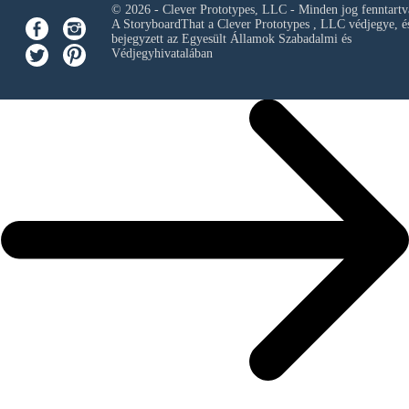
© 2026 - Clever Prototypes, LLC - Minden jog fenntartv
A StoryboardThat a
Clever Prototypes , LLC
védjegye, é
bejegyzett az Egyesült Államok Szabadalmi és
Védjegyhivatalában