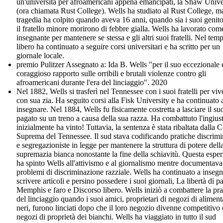
un'università per afroamericani appena emancipati, la Shaw Unive
(ora chiamata Rust College). Wells ha studiato al Rust College, m
tragedia ha colpito quando aveva 16 anni, quando sia i suoi genito
il fratello minore morirono di febbre gialla. Wells ha lavorato com
insegnante per mantenere se stessa e gli altri suoi fratelli. Nel tem
libero ha continuato a seguire corsi universitari e ha scritto per un
giornale locale.
premio Pulitzer Assegnato a: Ida B. Wells "per il suo eccezionale 
coraggioso rapporto sulle orribili e brutali violenze contro gli
afroamericani durante l'era del linciaggio". 2020
Nel 1882, Wells si trasferì nel Tennessee con i suoi fratelli per viv
con sua zia. Ha seguito corsi alla Fisk University e ha continuato 
insegnare. Nel 1884, Wells fu fisicamente costretta a lasciare il su
pagato su un treno a causa della sua razza. Ha combattuto l'ingiust
inizialmente ha vinto! Tuttavia, la sentenza è stata ribaltata dalla C
Suprema del Tennessee. Il sud stava codificando pratiche discrimi
e segregazioniste in legge per mantenere la struttura di potere dell
supremazia bianca nonostante la fine della schiavitù. Questa espe
ha spinto Wells all'attivismo e al giornalismo mentre documentava
problemi di discriminazione razziale. Wells ha continuato a insegn
scrivere articoli e persino possedere i suoi giornali, La libertà di p
Memphis e faro e Discorso libero. Wells iniziò a combattere la pra
del linciaggio quando i suoi amici, proprietari di negozi di aliment
neri, furono linciati dopo che il loro negozio divenne competitivo 
negozi di proprietà dei bianchi. Wells ha viaggiato in tutto il sud