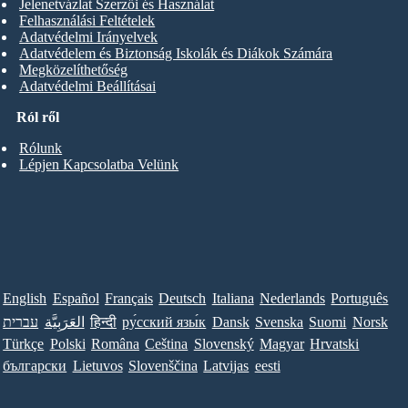
Jelenetvázlat Szerzői és Használat
Felhasználási Feltételek
Adatvédelmi Irányelvek
Adatvédelem és Biztonság Iskolák és Diákok Számára
Megközelíthetőség
Adatvédelmi Beállításai
Ról ről
Rólunk
Lépjen Kapcsolatba Velünk
English
Español
Français
Deutsch
Italiana
Nederlands
Português
עברית
العَرَبِيَّة
हिन्दी
ру́сский язы́к
Dansk
Svenska
Suomi
Norsk
Türkçe
Polski
Româna
Ceština
Slovenský
Magyar
Hrvatski
български
Lietuvos
Slovenščina
Latvijas
eesti