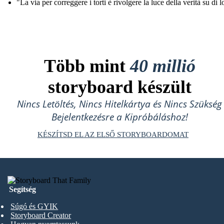
"La via per correggere i torti è rivolgere la luce della verità su di l
Több mint
40 millió
storyboard készült
Nincs Letöltés, Nincs Hitelkártya és Nincs Szükség
Bejelentkezésre a Kipróbáláshoz!
KÉSZÍTSD EL AZ ELSŐ STORYBOARDOMAT
Segítség
Súgó és GYIK
Storyboard Creator