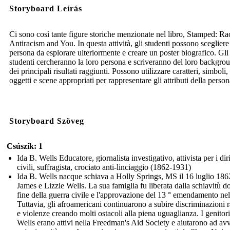
Storyboard Leírás
Ci sono così tante figure storiche menzionate nel libro, Stamped: Ra
Antiracism and You. In questa attività, gli studenti possono sceglier
persona da esplorare ulteriormente e creare un poster biografico. Gli
studenti cercheranno la loro persona e scriveranno del loro backgro
dei principali risultati raggiunti. Possono utilizzare caratteri, simboli,
oggetti e scene appropriati per rappresentare gli attributi della person
Storyboard Szöveg
Csúszik: 1
Ida B. Wells Educatore, giornalista investigativo, attivista per i diri
civili, suffragista, crociato anti-linciaggio (1862-1931)
Ida B. Wells nacque schiava a Holly Springs, MS il 16 luglio 186
James e Lizzie Wells. La sua famiglia fu liberata dalla schiavitù d
fine della guerra civile e l'approvazione del 13 ° emendamento ne
Tuttavia, gli afroamericani continuarono a subire discriminazioni r
e violenze creando molti ostacoli alla piena uguaglianza. I genitori
Wells erano attivi nella Freedman's Aid Society e aiutarono ad avv