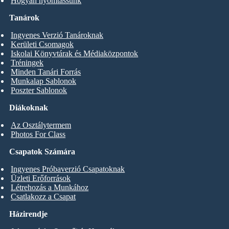
Hogyan nyomtassunk
Tanárok
Ingyenes Verzió Tanároknak
Kerületi Csomagok
Iskolai Könyvtárak és Médiaközpontok
Tréningek
Minden Tanári Forrás
Munkalap Sablonok
Poszter Sablonok
Diákoknak
Az Osztálytermem
Photos For Class
Csapatok Számára
Ingyenes Próbaverzió Csapatoknak
Üzleti Erőforrások
Létrehozás a Munkához
Csatlakozz a Csapat
Házirendje