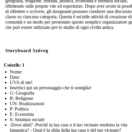
geografia, religione, risultati, politica, economia e struttura sociale,
riflettendo sulle proprie vite ed esperienze. Dopo aver avuto la possib
di riflettere e scrivere, gli insegnanti possono condurre una discussio
classe su ciascuna categoria. Questa è un'utile attività di creazione di
comunità e un modo per presentare questo semplice organizzatore gr
che può essere utilizzato per lo studio di ogni civiltà antica.
Storyboard Szöveg
Csúszik: 1
Nome:
Data:
UVA di me!
Inserisci qui un personaggio che ti somiglia!
G: Geografia
R: Religione
UN: Realizzazioni
P: Politica
E: Economia
S: Struttura sociale
-Dove abiti? -Perché la tua casa o il tuo vicinato rendono la vita
fantastica? - Qual è la sfida della tua casa o del tuo vicinato?