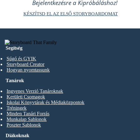
Bejelentkezésre a Kipróbáláshoz!
KÉSZÍTSD EL AZ ELSŐ STORYBOARDOMAT
Segítség
Súgó és GYIK
Storyboard Creator
Hogyan nyomtassunk
Tanárok
Ingyenes Verzió Tanároknak
Kerületi Csomagok
Iskolai Könyvtárak és Médiaközpontok
Tréningek
Minden Tanári Forrás
Munkalap Sablonok
Poszter Sablonok
Diákoknak