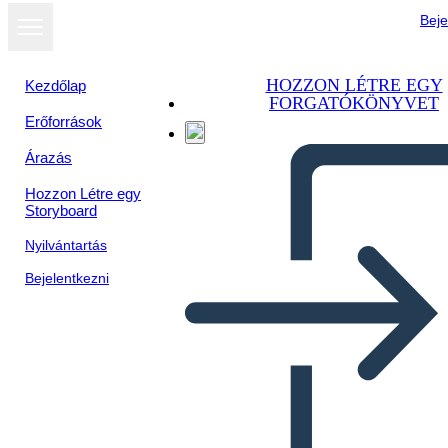
Beje
HOZZON LÉTRE EGY
Kezdőlap
FORGATÓKÖNYVET
Erőforrások
Árazás
Hozzon Létre egy
Storyboard
Nyilvántartás
Bejelentkezni
UVA di me Modello Vuoto