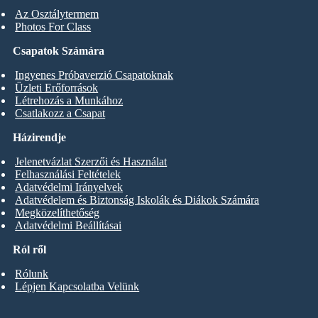
Az Osztálytermem
Photos For Class
Csapatok Számára
Ingyenes Próbaverzió Csapatoknak
Üzleti Erőforrások
Létrehozás a Munkához
Csatlakozz a Csapat
Házirendje
Jelenetvázlat Szerzői és Használat
Felhasználási Feltételek
Adatvédelmi Irányelvek
Adatvédelem és Biztonság Iskolák és Diákok Számára
Megközelíthetőség
Adatvédelmi Beállításai
Ról ről
Rólunk
Lépjen Kapcsolatba Velünk