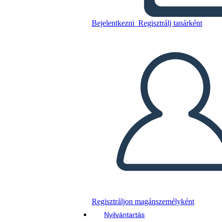
Bejelentkezni
Regisztrálj tanárként
Másolja ezt a forgatókönyvet
KÉSZÍTSEN EGY STORYBOARDOT
DIAVETÍTÉS LEJÁTSZÁSA
OLVASS NEKEM
Regisztráljon magánszemélyként
Nyilvántartás