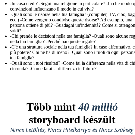
-In cosa credi? -Segui una religione in particolare? -In che modo 
convinzioni influenzano il modo in cui vivi?
-Quali sono le risorse nella tua famiglia? (computer, TV, cibo, ba
ecc.) -Come vengono condivise queste risorse? Ad esempio, una
persona ottiene di più? -Guadagni un'indennità? Come si ottengon
soldi?
-Chi prende le decisioni nella tua famiglia? -Quali sono alcune re
nella tua famiglia? -Perché hai queste regole?
-C'è una struttura sociale nella tua famiglia? In caso affermativo, c
più potere? Chi ne ha di meno? -Quali sono i ruoli di ogni persona
tua famiglia?
-Quali sono i tuoi risultati? -Come fai la differenza nella vita di chi
circonda? -Come farai la differenza in futuro?
Több mint
40 millió
storyboard készült
Nincs Letöltés, Nincs Hitelkártya és Nincs Szükség