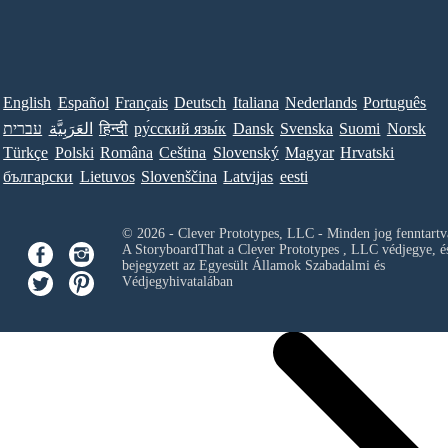
English
Español
Français
Deutsch
Italiana
Nederlands
Português
עברית
العَرَبِيَّة
हिन्दी
ру́сский язы́к
Dansk
Svenska
Suomi
Norsk
Türkçe
Polski
Româna
Ceština
Slovenský
Magyar
Hrvatski
български
Lietuvos
Slovenščina
Latvijas
eesti
© 2026 - Clever Prototypes, LLC - Minden jog fenntartv
A StoryboardThat a
Clever Prototypes , LLC
védjegye, é
bejegyzett az Egyesült Államok Szabadalmi és
Védjegyhivatalában