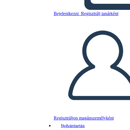
Antica
Bejelentkezni
Regisztrálj tanárként
Másolja ezt a forgatókönyvet
KÉSZÍTSEN EGY STORYBOARDOT
DIAVETÍTÉS LEJÁTSZÁSA
OLVASS NEKEM
Regisztráljon magánszemélyként
Nyilvántartás