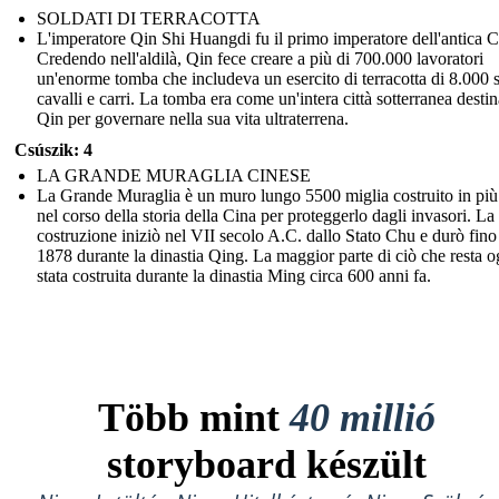
SOLDATI DI TERRACOTTA
L'imperatore Qin Shi Huangdi fu il primo imperatore dell'antica C
Credendo nell'aldilà, Qin fece creare a più di 700.000 lavoratori
un'enorme tomba che includeva un esercito di terracotta di 8.000 s
cavalli e carri. La tomba era come un'intera città sotterranea destin
Qin per governare nella sua vita ultraterrena.
Csúszik: 4
LA GRANDE MURAGLIA CINESE
La Grande Muraglia è un muro lungo 5500 miglia costruito in più 
nel corso della storia della Cina per proteggerlo dagli invasori. La
costruzione iniziò nel VII secolo A.C. dallo Stato Chu e durò fino
1878 durante la dinastia Qing. La maggior parte di ciò che resta o
stata costruita durante la dinastia Ming circa 600 anni fa.
Több mint
40 millió
storyboard készült