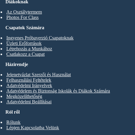
Diákoknak
Az Osztálytermem
Photos For Class
Csapatok Számára
Ingyenes Próbaverzió Csapatoknak
Üzleti Erőforrások
Létrehozás a Munkához
Csatlakozz a Csapat
Házirendje
Jelenetvázlat Szerzői és Használat
Felhasználási Feltételek
Adatvédelmi Irányelvek
Adatvédelem és Biztonság Iskolák és Diákok Számára
Megközelíthetőség
Adatvédelmi Beállításai
Ról ről
Rólunk
Lépjen Kapcsolatba Velünk