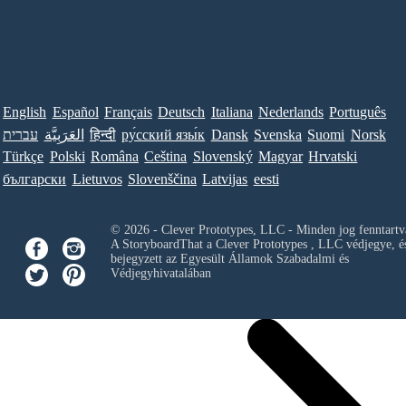
English
Español
Français
Deutsch
Italiana
Nederlands
Português
עברית
العَرَبِيَّة
हिन्दी
ру́сский язы́к
Dansk
Svenska
Suomi
Norsk
Türkçe
Polski
Româna
Ceština
Slovenský
Magyar
Hrvatski
български
Lietuvos
Slovenščina
Latvijas
eesti
© 2026 - Clever Prototypes, LLC - Minden jog fenntartv
A StoryboardThat a
Clever Prototypes , LLC
védjegye, é
bejegyzett az Egyesült Államok Szabadalmi és
Védjegyhivatalában