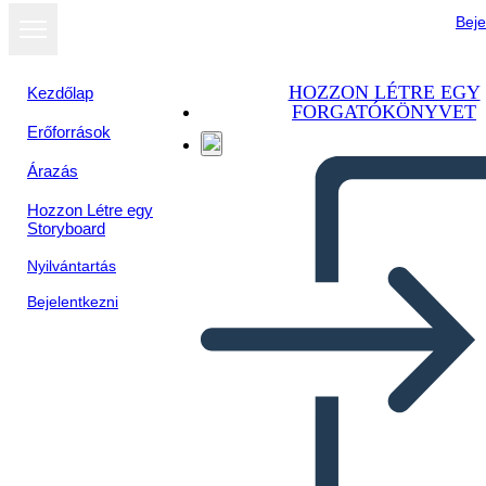
Beje
HOZZON LÉTRE EGY
Kezdőlap
FORGATÓKÖNYVET
Erőforrások
Árazás
Hozzon Létre egy
Storyboard
Nyilvántartás
Bejelentkezni
Vocabolario Della Cina