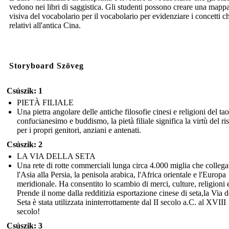
vedono nei libri di saggistica. Gli studenti possono creare una mapp
visiva del vocabolario per il vocabolario per evidenziare i concetti c
relativi all'antica Cina.
Storyboard Szöveg
Csúszik: 1
PIETÀ FILIALE
Una pietra angolare delle antiche filosofie cinesi e religioni del ta
confucianesimo e buddismo, la pietà filiale significa la virtù del ri
per i propri genitori, anziani e antenati.
Csúszik: 2
LA VIA DELLA SETA
Una rete di rotte commerciali lunga circa 4.000 miglia che colleg
l'Asia alla Persia, la penisola arabica, l'Africa orientale e l'Europa
meridionale. Ha consentito lo scambio di merci, culture, religioni 
Prende il nome dalla redditizia esportazione cinese di seta,la Via d
Seta è stata utilizzata ininterrottamente dal II secolo a.C. al XVIII
secolo!
Csúszik: 3