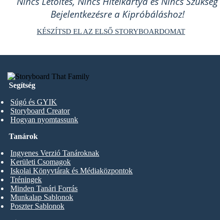
Nincs Letöltés, Nincs Hitelkártya és Nincs Szükség
Bejelentkezésre a Kipróbáláshoz!
KÉSZÍTSD EL AZ ELSŐ STORYBOARDOMAT
Segítség
Súgó és GYIK
Storyboard Creator
Hogyan nyomtassunk
Tanárok
Ingyenes Verzió Tanároknak
Kerületi Csomagok
Iskolai Könyvtárak és Médiaközpontok
Tréningek
Minden Tanári Forrás
Munkalap Sablonok
Poszter Sablonok