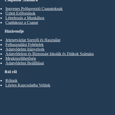
Ingyenes Próbaverzió Csapatoknak
Üzleti Erőforrások
Létrehozás a Munkához
Csatlakozz a Csapat
Házirendje
Jelenetvázlat Szerzői és Használat
Felhasználási Feltételek
Adatvédelmi Irányelvek
Adatvédelem és Biztonság Iskolák és Diákok Számára
Megközelíthetőség
Adatvédelmi Beállításai
Ról ről
Rólunk
Lépjen Kapcsolatba Velünk