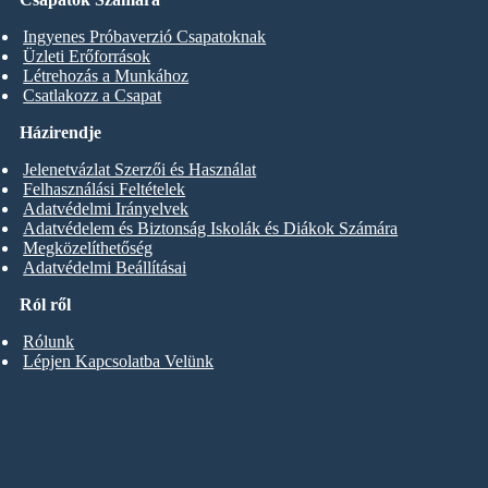
Ingyenes Próbaverzió Csapatoknak
Üzleti Erőforrások
Létrehozás a Munkához
Csatlakozz a Csapat
Házirendje
Jelenetvázlat Szerzői és Használat
Felhasználási Feltételek
Adatvédelmi Irányelvek
Adatvédelem és Biztonság Iskolák és Diákok Számára
Megközelíthetőség
Adatvédelmi Beállításai
Ról ről
Rólunk
Lépjen Kapcsolatba Velünk