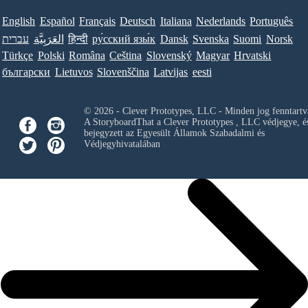
English
Español
Français
Deutsch
Italiana
Nederlands
Português
עברית
العَرَبِيَّة
हिन्दी
ру́сский язы́к
Dansk
Svenska
Suomi
Norsk
Türkçe
Polski
Româna
Ceština
Slovenský
Magyar
Hrvatski
български
Lietuvos
Slovenščina
Latvijas
eesti
© 2026 - Clever Prototypes, LLC - Minden jog fenntartv
A StoryboardThat a
Clever Prototypes , LLC
védjegye, é
bejegyzett az Egyesült Államok Szabadalmi és
Védjegyhivatalában