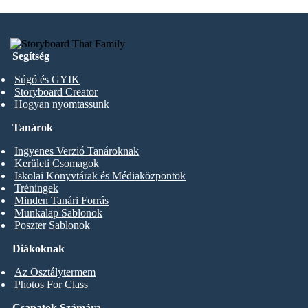
Segítség
Súgó és GYIK
Storyboard Creator
Hogyan nyomtassunk
Tanárok
Ingyenes Verzió Tanároknak
Kerületi Csomagok
Iskolai Könyvtárak és Médiaközpontok
Tréningek
Minden Tanári Forrás
Munkalap Sablonok
Poszter Sablonok
Diákoknak
Az Osztálytermem
Photos For Class
Csapatok Számára