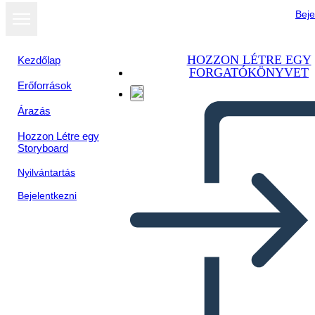
Beje
HOZZON LÉTRE EGY
Kezdőlap
FORGATÓKÖNYVET
Erőforrások
Árazás
Hozzon Létre egy
Storyboard
Nyilvántartás
Bejelentkezni
Tekstblokker Biografi-plakat