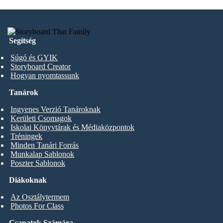
Segítség
Súgó és GYIK
Storyboard Creator
Hogyan nyomtassunk
Tanárok
Ingyenes Verzió Tanároknak
Kerületi Csomagok
Iskolai Könyvtárak és Médiaközpontok
Tréningek
Minden Tanári Forrás
Munkalap Sablonok
Poszter Sablonok
Diákoknak
Az Osztálytermem
Photos For Class
Csapatok Számára