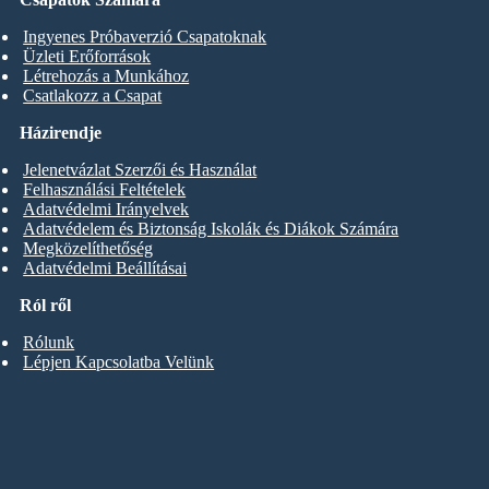
Ingyenes Próbaverzió Csapatoknak
Üzleti Erőforrások
Létrehozás a Munkához
Csatlakozz a Csapat
Házirendje
Jelenetvázlat Szerzői és Használat
Felhasználási Feltételek
Adatvédelmi Irányelvek
Adatvédelem és Biztonság Iskolák és Diákok Számára
Megközelíthetőség
Adatvédelmi Beállításai
Ról ről
Rólunk
Lépjen Kapcsolatba Velünk