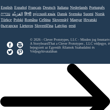
English
Español
Français
Deutsch
Italiana
Nederlands
Português
עברית
العَرَبِيَّة
हिन्दी
ру́сский язы́к
Dansk
Svenska
Suomi
Norsk
Türkçe
Polski
Româna
Ceština
Slovenský
Magyar
Hrvatski
български
Lietuvos
Slovenščina
Latvijas
eesti
© 2026 - Clever Prototypes, LLC - Minden jog fenntartv
A StoryboardThat a
Clever Prototypes , LLC
védjegye, é
bejegyzett az Egyesült Államok Szabadalmi és
Védjegyhivatalában