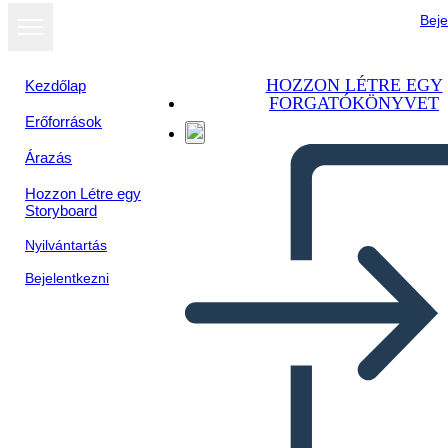
Beje
HOZZON LÉTRE EGY
Kezdőlap
FORGATÓKÖNYVET
Erőforrások
Árazás
Hozzon Létre egy
Storyboard
Nyilvántartás
Bejelentkezni
Шаблон Карточки Задачи 1