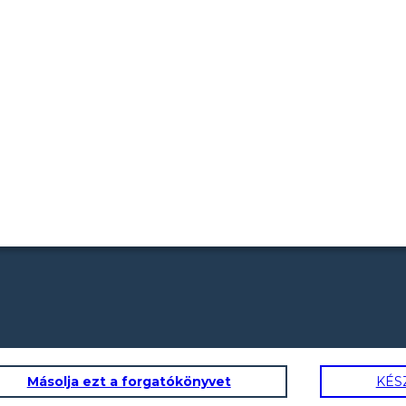
Másolja ezt a forgatókönyvet
KÉS