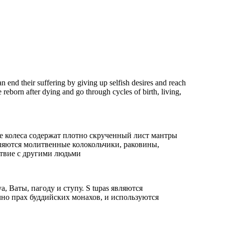
Siddhartha was a Hindu prince. Upon discovering sickness, old age, and
death outside the palace walls, he left his privileged life to meditate and
an end their suffering by giving up selfish desires and reach
seek an answer to the root causes of human suffering. He achieved
enlightenment at the age of 35 after meditating for several days under
 reborn after dying and go through cycles of birth, living,
what is known as the Bodhi tree and became the Buddha. He taught his
followers that the way to Nirvana was by following the Four Noble Truths
and the Eightfold path.
Лет НАЧАЛОСЬ
е колеса содержат плотно скрученный лист мантры
яются молитвенные колокольчики, раковины,
ствие с другими людьми
6 век до
, Ваты, пагоду и ступу. S tupas являются
но прах буддийских монахов, и используются
н.э.