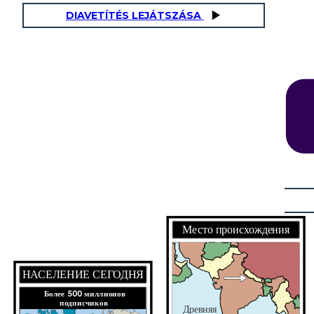
DIAVETÍTÉS LEJÁTSZÁSA
ЧАЛОСЬ
к до
Место происхождения
э.
НАСЕЛЕНИЕ СЕГОДНЯ
FOUNDERS
Более 500 миллионов
подписчиков
Древняя
около 623 г. до н.э.. Он