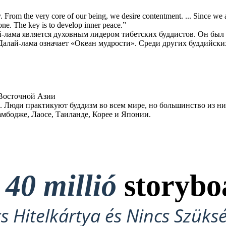
другими людьми
который был индуистский принц родился в
емые в буддизме и других
провинции Лумбини близ Гималайских гор в
олеса содержат плотно
Древней Индии, современный день Непал.
и молитв. При вращении
ainly в Восточной
y. From the very core of our being, we desire contentment. ... Since we are
литв умножается. Другими
очной Азии
вляются молитвенные
ne. The key is to develop inner peace.”
е чаши, статуи Будды и Ом,
й-лама является духовным лидером тибетских буддистов. Он был
 реальность, сознание или
н.
ло 7% населения мира.
Далай-лама означает «Океан мудрости». Среди других буддийски
другими людьми
зм во всем мире, но
ится в Восточной и Юго-
, Непале, Индии, Шри-
аосе, Таиланде, Корее и
и.
Факты о буддизме
- Восточной Азии
. Люди практикуют буддизм во всем мире, но большинство из н
мбодже, Лаосе, Таиланде, Корее и Японии.
ые дома
схождения
SYMBOLS OBJECTS
t
40 millió
storybo
Лет НАЧАЛОСЬ
cs Hitelkártya és Nincs Szüks