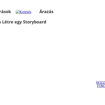
rások
Árazás
 Létre egy Storyboard
HOZZ
FOR