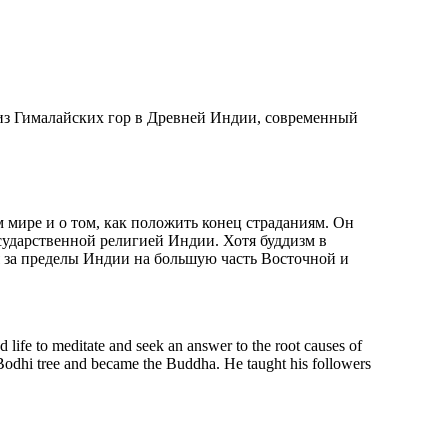
из Гималайских гор в Древней Индии, современный
м мире и о том, как положить конец страданиям. Он
осударственной религией Индии. Хотя буддизм в
я за пределы Индии на большую часть Восточной и
FOUNDERS
d life to meditate and seek an answer to the root causes of
 Bodhi tree and became the Buddha. He taught his followers