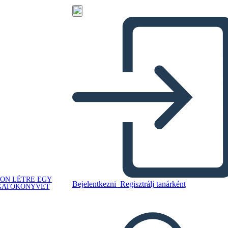
ON LÉTRE EGY
Bejelentkezni
Regisztrálj tanárként
GATÓKÖNYVET