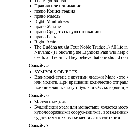
The Eightfold Path
Мала - это четки, используемые в буддизме и других
религиях. Молитвенные колеса содержат плотно
Правильное понимание
скрученный лист мантры или молитв. При вращении
Факты о 
количество отправленных молитв умножается. Другими
право Концентрация
священными объектами являются молитвенные
право Мысль
колокольчики, раковины, поющие чаши, статуи Будды и Ом,
который представляет высшую реальность, сознание или
Right Mindfulness
Атман.
Взаимодействие с другими людьми
право Усилие
Молельные дома
право Средства к существованию
право Речь
Right Action
The Buddha taught Four Noble Truths: 1) All life invo
Nirvana; 4) Following the Eightfold Path will help o
death, and rebirth. They believe that one should do 
Csúszik: 5
НАСЕЛЕНИЕ
SYMBOLS OBJECTS
Взаимодействие с другими людьми Мала - это 
или молитв. При вращении количество отправ
Более 500
поющие чаши, статуи Будды и Ом, который пре
подпис
Csúszik: 6
Молельные дома
Буддийский храм или монастырь является местом
Буддийский храм или монастырь является местом
поклонения для буддистов. Они включают
в
себя
куполообразными сооружениями , возведенными
вихар, Chaitya, Ваты, пагоду и ступу.
S
tupas
являются
куполообразными сооружениями
,
буддистами в качестве места для медитации.
возведенными
в
качестве буддийских святынь. Они
содержат
реликвии, обычно прах буддийских
монахов, и используются буддистами в качестве
Csúszik: 7
места для медитации.