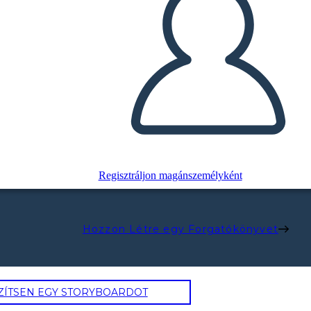
Regisztráljon magánszemélyként
Hozzon Létre egy Forgatókönyvet
ZÍTSEN EGY STORYBOARDOT