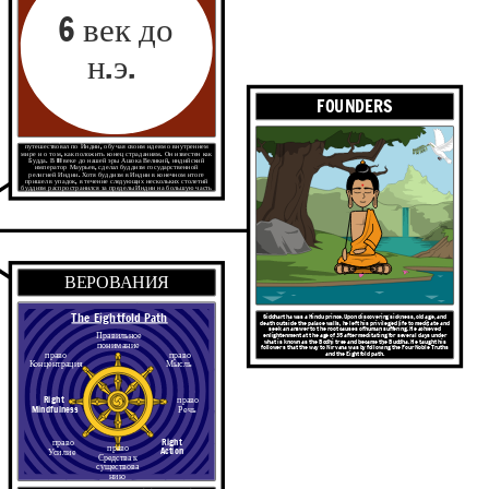
6 век до
н.э.
FOUNDERS
Сиддхартха Гаутама родился около 623 г. до н.э.. Он
путешествовал по Индии, обучая своим идеям о внутреннем
мире и о том, как положить конец страданиям. Он известен как
Будда. В III веке до нашей эры Ашока Великий, индийский
император Маурьев, сделал буддизм государственной
религией Индии. Хотя буддизм в Индии в конечном итоге
пришел в упадок, в течение следующих нескольких столетий
буддизм распространился за пределы Индии на большую часть
Восточной и Юго-Восточной Азии.
ВЕРОВАНИЯ
The Eightfold Path
Siddhartha was a Hindu prince. Upon discovering sickness, old age, and
death outside the palace walls, he left his privileged life to meditate and
seek an answer to the root causes of human suffering. He achieved
Правильное
enlightenment at the age of 35 after meditating for several days under
what is known as the Bodhi tree and became the Buddha. He taught his
понимание
followers that the way to Nirvana was by following the Four Noble Truths
право
право
and the Eightfold path.
Концентрация
Мысль
Right
право
Mindfulness
Речь
Right
право
право
Action
Усилие
Средства к
существова
нию