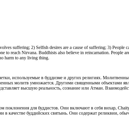
буддизме
ВЕРОВАНИЯ
The Eightfold Path
Место происхождения
lves suffering; 2) Selfish desires are a cause of suffering; 3) People c
Правильное
ne to reach Nirvana. Buddhists also believe in reincarnation. People are
понимание
SYMBOLS OBJECTS
no harm to any living thing.
право
право
Концентрация
Мысль
 СЕГОДНЯ
Right
право
четки, используемые в буддизме и других религиях. Молитвенны
Mindfulness
Речь
ленных молитв умножается. Другими священными объектами явл
 миллионов
дставляет высшую реальность, сознание или Атман. Взаимодей
чиков
Right
право
Древняя
право
Action
Усилие
Средства к
Индия /
существова
нию
провинция
 поклонения для буддистов. Они включают в себя вихар, Chaitya
The Buddha taught Four Noble Truths: 1) All life involves suffering; 2)
Лумбини,
Selfish desires are a cause of suffering; 3) People can end their suffering
 в качестве буддийских святынь. Они содержат реликвии, обыч
by giving up selfish desires and reach Nirvana; 4) Following the Eightfold
Непал
Path will help one to reach Nirvana.
Buddhists also believe in reincarnation. People are reborn after dying
and go through cycles of birth, living, death, and rebirth. They believe that
one should do no harm to any living thing.
Буддизм был основан Сиддхартха Гаутама,