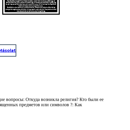
The Buddha taught Four Noble Truths: 1) All life involves suffering; 2)
Selfish desires are a cause of suffering; 3) People can end their suffering
by giving up selfish desires and reach Nirvana; 4) Following the Eightfold
Path will help one to reach Nirvana.
Buddhists also believe in reincarnation. People are reborn after dying
and go through cycles of birth, living, death, and rebirth. They believe that
one should do no harm to any living thing.
Másolat
ие вопросы: Откуда возникла религия? Кто были ее
вященных предметов или символов ?: Как