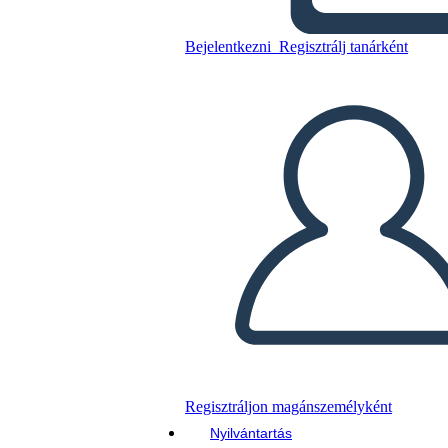
Bejelentkezni
Regisztrálj tanárként
Másolja ezt a forgatókönyvet
KÉSZÍTSEN EGY STORYBOARDOT
DIAVETÍTÉS LEJÁTSZÁSA
OLVASS NEKEM
Regisztráljon magánszemélyként
Nyilvántartás