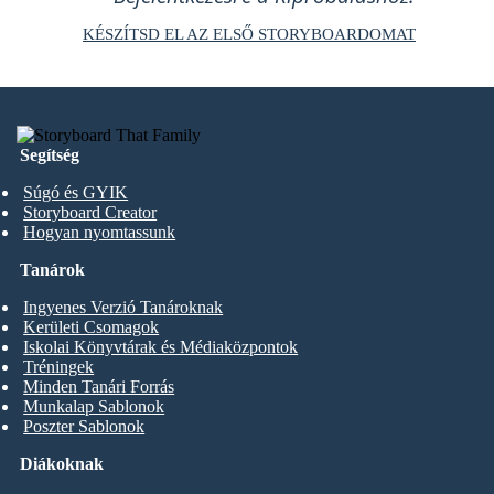
KÉSZÍTSD EL AZ ELSŐ STORYBOARDOMAT
Segítség
Súgó és GYIK
Storyboard Creator
Hogyan nyomtassunk
Tanárok
Ingyenes Verzió Tanároknak
Kerületi Csomagok
Iskolai Könyvtárak és Médiaközpontok
Tréningek
Minden Tanári Forrás
Munkalap Sablonok
Poszter Sablonok
Diákoknak