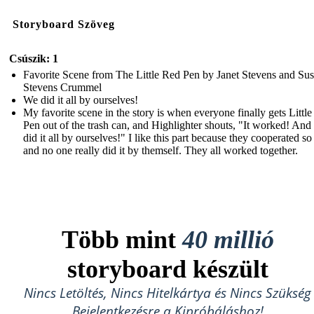
Storyboard Szöveg
Csúszik: 1
Favorite Scene from The Little Red Pen by Janet Stevens and Su
Stevens Crummel
We did it all by ourselves!
My favorite scene in the story is when everyone finally gets Littl
Pen out of the trash can, and Highlighter shouts, "It worked! And
did it all by ourselves!" I like this part because they cooperated so
and no one really did it by themself. They all worked together.
Több mint
40 millió
storyboard készült
Nincs Letöltés, Nincs Hitelkártya és Nincs Szükség
Bejelentkezésre a Kipróbáláshoz!