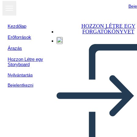
Beje
HOZZON LÉTRE EGY
Kezdőlap
FORGATÓKÖNYVET
Erőforrások
Megtekintés
Árazás
diavetítésként
Hozzon Létre egy
Storyboard
Nyilvántartás
Bejelentkezni
Сотрудничество