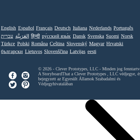
English
Español
Français
Deutsch
Italiana
Nederlands
Português
עברית
العَرَبِيَّة
हिन्दी
ру́сский язы́к
Dansk
Svenska
Suomi
Norsk
Türkçe
Polski
Româna
Ceština
Slovenský
Magyar
Hrvatski
български
Lietuvos
Slovenščina
Latvijas
eesti
© 2026 - Clever Prototypes, LLC - Minden jog fenntartv
A StoryboardThat a
Clever Prototypes , LLC
védjegye, é
bejegyzett az Egyesült Államok Szabadalmi és
Védjegyhivatalában