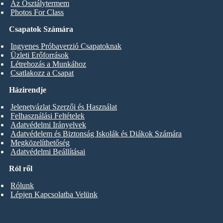
Az Osztálytermem
Photos For Class
Csapatok Számára
Ingyenes Próbaverzió Csapatoknak
Üzleti Erőforrások
Létrehozás a Munkához
Csatlakozz a Csapat
Házirendje
Jelenetvázlat Szerzői és Használat
Felhasználási Feltételek
Adatvédelmi Irányelvek
Adatvédelem és Biztonság Iskolák és Diákok Számára
Megközelíthetőség
Adatvédelmi Beállításai
Ról ről
Rólunk
Lépjen Kapcsolatba Velünk