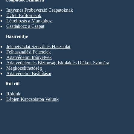
Ingyenes Próbaverzió Csapatoknak
Üzleti Erőforrások
Létrehozás a Munkához
Csatlakozz a Csapat
Házirendje
Jelenetvázlat Szerzői és Használat
Felhasználási Feltételek
Adatvédelmi Irányelvek
Adatvédelem és Biztonság Iskolák és Diákok Számára
Megközelíthetőség
Adatvédelmi Beállításai
Ról ről
Rólunk
Lépjen Kapcsolatba Velünk