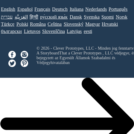
English
Español
Français
Deutsch
Italiana
Nederlands
Português
עברית
العَرَبِيَّة
हिन्दी
ру́сский язы́к
Dansk
Svenska
Suomi
Norsk
Türkçe
Polski
Româna
Ceština
Slovenský
Magyar
Hrvatski
български
Lietuvos
Slovenščina
Latvijas
eesti
© 2026 - Clever Prototypes, LLC - Minden jog fenntartv
A StoryboardThat a
Clever Prototypes , LLC
védjegye, é
bejegyzett az Egyesült Államok Szabadalmi és
Védjegyhivatalában