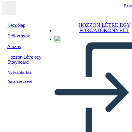
Beje
HOZZON LÉTRE EGY
Kezdőlap
FORGATÓKÖNYVET
Erőforrások
Árazás
Hozzon Létre egy
Storyboard
Nyilvántartás
Bejelentkezni
Šablóna Mini Persona