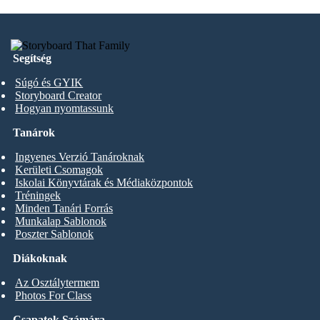
Segítség
Súgó és GYIK
Storyboard Creator
Hogyan nyomtassunk
Tanárok
Ingyenes Verzió Tanároknak
Kerületi Csomagok
Iskolai Könyvtárak és Médiaközpontok
Tréningek
Minden Tanári Forrás
Munkalap Sablonok
Poszter Sablonok
Diákoknak
Az Osztálytermem
Photos For Class
Csapatok Számára