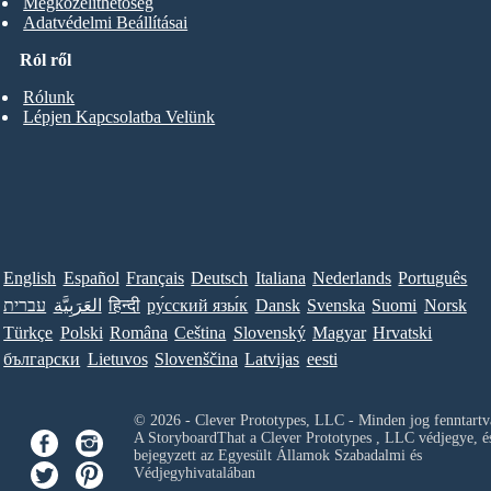
Megközelíthetőség
Adatvédelmi Beállításai
Ról ről
Rólunk
Lépjen Kapcsolatba Velünk
English
Español
Français
Deutsch
Italiana
Nederlands
Português
עברית
العَرَبِيَّة
हिन्दी
ру́сский язы́к
Dansk
Svenska
Suomi
Norsk
Türkçe
Polski
Româna
Ceština
Slovenský
Magyar
Hrvatski
български
Lietuvos
Slovenščina
Latvijas
eesti
© 2026 - Clever Prototypes, LLC - Minden jog fenntartv
A StoryboardThat a
Clever Prototypes , LLC
védjegye, é
bejegyzett az Egyesült Államok Szabadalmi és
Védjegyhivatalában