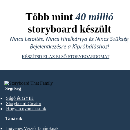
Több mint
40 millió
storyboard készült
Nincs Letöltés, Nincs Hitelkártya és Nincs Szükség
Bejelentkezésre a Kipróbáláshoz!
KÉSZÍTSD EL AZ ELSŐ STORYBOARDOMAT
Segítség
Súgó és GYIK
Storyboard Creator
Hogyan nyomtassunk
Tanárok
Ingyenes Verzió Tanároknak