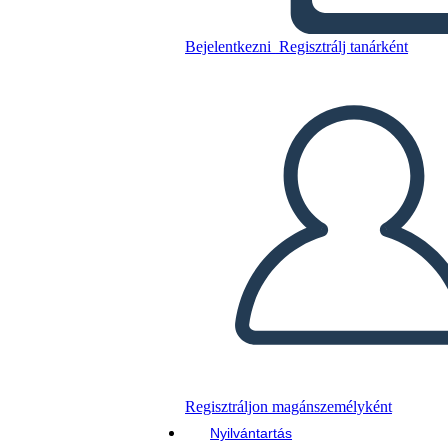
Bejelentkezni
Regisztrálj tanárként
Másolja ezt a forgatókönyvet
KÉSZÍTSEN EGY STORYBOARDOT
DIAVETÍTÉS LEJÁTSZÁSA
OLVASS NEKEM
Regisztráljon magánszemélyként
Nyilvántartás