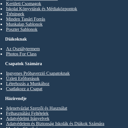
Kerületi Csomagok
Iskolai Könyvtárak és Médiaközpontok
Tréningek
Minden Tanári Forrás
Munkalap Sablonok
Poszter Sablonok
Diákoknak
Az Osztálytermem
Photos For Class
Csapatok Számára
Ingyenes Próbaverzió Csapatoknak
Üzleti Erőforrások
Létrehozás a Munkához
Csatlakozz a Csapat
Házirendje
Jelenetvázlat Szerzői és Használat
Felhasználási Feltételek
Adatvédelmi Irányelvek
Adatvédelem és Biztonság Iskolák és Diákok Számára