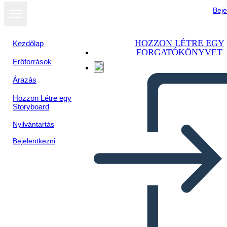
Beje
HOZZON LÉTRE EGY
Kezdőlap
FORGATÓKÖNYVET
Erőforrások
Árazás
Hozzon Létre egy
Storyboard
Nyilvántartás
Bejelentkezni
Šablóna Pracovného Hárku
Persona