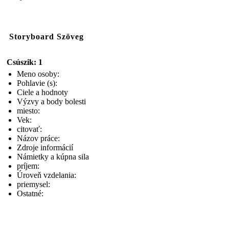
Storyboard Szöveg
Csúszik: 1
Meno osoby:
Pohlavie (s):
Ciele a hodnoty
Výzvy a body bolesti
miesto:
Vek:
citovať:
Názov práce:
Zdroje informácií
Námietky a kúpna sila
príjem:
Úroveň vzdelania:
priemysel:
Ostatné: