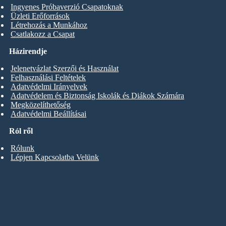
Ingyenes Próbaverzió Csapatoknak
Üzleti Erőforrások
Létrehozás a Munkához
Csatlakozz a Csapat
Házirendje
Jelenetvázlat Szerzői és Használat
Felhasználási Feltételek
Adatvédelmi Irányelvek
Adatvédelem és Biztonság Iskolák és Diákok Számára
Megközelíthetőség
Adatvédelmi Beállításai
Ról ről
Rólunk
Lépjen Kapcsolatba Velünk