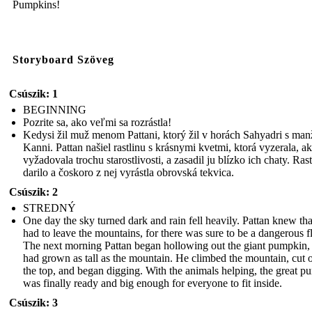
Pumpkins!
Storyboard Szöveg
Csúszik: 1
BEGINNING
Pozrite sa, ako veľmi sa rozrástla!
Kedysi žil muž menom Pattani, ktorý žil v horách Sahyadri s ma
Kanni. Pattan našiel rastlinu s krásnymi kvetmi, ktorá vyzerala, a
vyžadovala trochu starostlivosti, a zasadil ju blízko ich chaty. Rast
darilo a čoskoro z nej vyrástla obrovská tekvica.
Csúszik: 2
STREDNÝ
One day the sky turned dark and rain fell heavily. Pattan knew tha
had to leave the mountains, for there was sure to be a dangerous f
The next morning Pattan began hollowing out the giant pumpkin,
had grown as tall as the mountain. He climbed the mountain, cut 
the top, and began digging. With the animals helping, the great 
was finally ready and big enough for everyone to fit inside.
Csúszik: 3