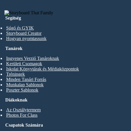
Segítség
Súgó és GYIK
Storyboard Creator
Hogyan nyomtassunk
Tanárok
Ingyenes Verzió Tanároknak
Kerületi Csomagok
Iskolai Könyvtárak és Médiaközpontok
Tréningek
Minden Tanári Forrás
Munkalap Sablonok
Poszter Sablonok
Diákoknak
Az Osztálytermem
Photos For Class
Csapatok Számára