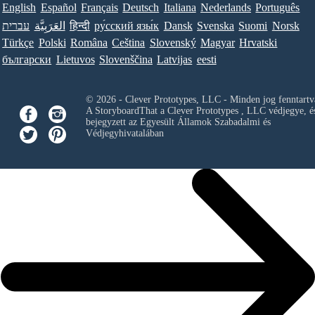
English
Español
Français
Deutsch
Italiana
Nederlands
Português
עברית
العَرَبِيَّة
हिन्दी
ру́сский язы́к
Dansk
Svenska
Suomi
Norsk
Türkçe
Polski
Româna
Ceština
Slovenský
Magyar
Hrvatski
български
Lietuvos
Slovenščina
Latvijas
eesti
© 2026 - Clever Prototypes, LLC - Minden jog fenntartv
A StoryboardThat a
Clever Prototypes , LLC
védjegye, é
bejegyzett az Egyesült Államok Szabadalmi és
Védjegyhivatalában