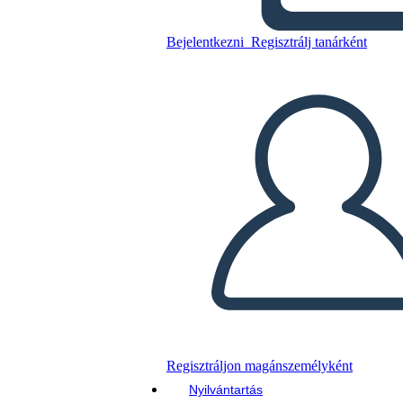
Bejelentkezni
Regisztrálj tanárként
Másolja ezt a forgatókönyvet
KÉSZÍTSEN EGY STORYBOARDOT
DIAVETÍTÉS LEJÁTSZÁSA
OLVASS NEKEM
Regisztráljon magánszemélyként
Nyilvántartás