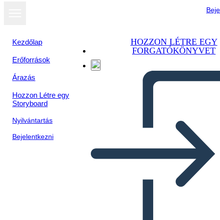
Beje
HOZZON LÉTRE EGY
Kezdőlap
FORGATÓKÖNYVET
Erőforrások
Árazás
Hozzon Létre egy
Storyboard
Nyilvántartás
Bejelentkezni
Zhrnutie Pattanovej
Tekvicovej Zápletky