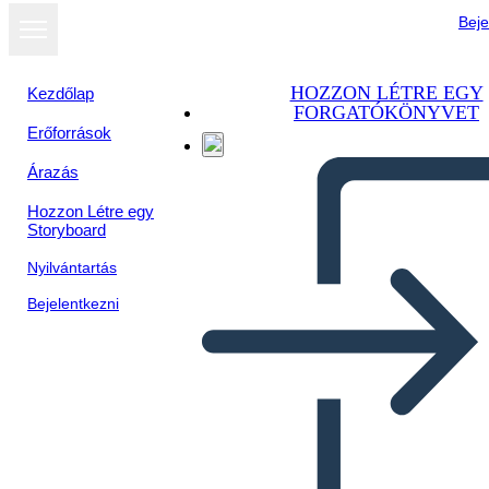
Beje
HOZZON LÉTRE EGY
Kezdőlap
FORGATÓKÖNYVET
Erőforrások
Megtekintés
Árazás
diavetítésként
Hozzon Létre egy
Storyboard
Nyilvántartás
Bejelentkezni
Postavitev Grafične Novele 8