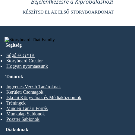
Bejelentkezésre a Kipróbáláshoz!
KÉSZÍTSD EL AZ ELSŐ STORYBOARDOMAT
Segítség
Súgó és GYIK
Storyboard Creator
Hogyan nyomtassunk
Tanárok
Ingyenes Verzió Tanároknak
Kerületi Csomagok
Iskolai Könyvtárak és Médiaközpontok
Tréningek
Minden Tanári Forrás
Munkalap Sablonok
Poszter Sablonok
Diákoknak