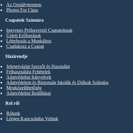
Az Osztálytermem
Photos For Class
Csapatok Számára
Ingyenes Próbaverzió Csapatoknak
Üzleti Erőforrások
Létrehozás a Munkához
Csatlakozz a Csapat
Házirendje
Jelenetvázlat Szerzői és Használat
Felhasználási Feltételek
Adatvédelmi Irányelvek
Adatvédelem és Biztonság Iskolák és Diákok Számára
Megközelíthetőség
Adatvédelmi Beállításai
Ról ről
Rólunk
Lépjen Kapcsolatba Velünk