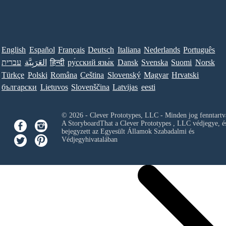
English
Español
Français
Deutsch
Italiana
Nederlands
Português
עברית
العَرَبِيَّة
हिन्दी
ру́сский язы́к
Dansk
Svenska
Suomi
Norsk
Türkçe
Polski
Româna
Ceština
Slovenský
Magyar
Hrvatski
български
Lietuvos
Slovenščina
Latvijas
eesti
© 2026 - Clever Prototypes, LLC - Minden jog fenntartv
A StoryboardThat a
Clever Prototypes , LLC
védjegye, é
bejegyzett az Egyesült Államok Szabadalmi és
Védjegyhivatalában