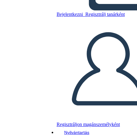
Bejelentkezni
Regisztrálj tanárként
Másolja ezt a forgatókönyvet
KÉSZÍTSEN EGY STORYBOARDOT
DIAVETÍTÉS LEJÁTSZÁSA
OLVASS NEKEM
Regisztráljon magánszemélyként
Nyilvántartás