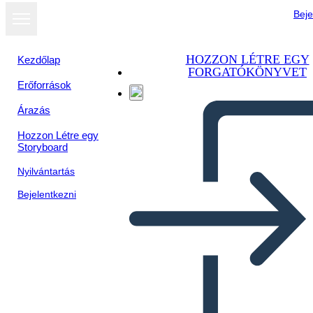
Beje
HOZZON LÉTRE EGY
Kezdőlap
FORGATÓKÖNYVET
Erőforrások
Árazás
Hozzon Létre egy
Storyboard
Nyilvántartás
Bejelentkezni
Karşı Konsept Analiz
Şablonu