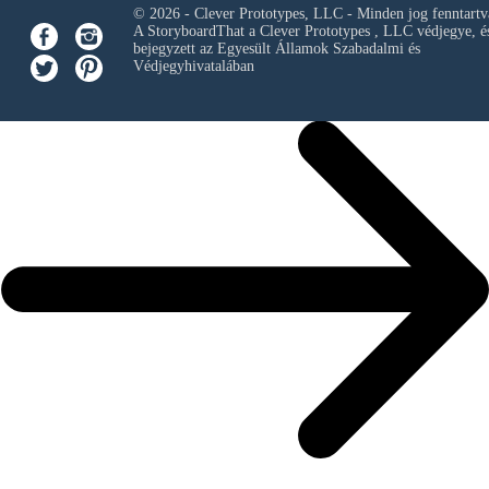
© 2026 - Clever Prototypes, LLC - Minden jog fenntartv
A StoryboardThat a
Clever Prototypes , LLC
védjegye, é
bejegyzett az Egyesült Államok Szabadalmi és
Védjegyhivatalában