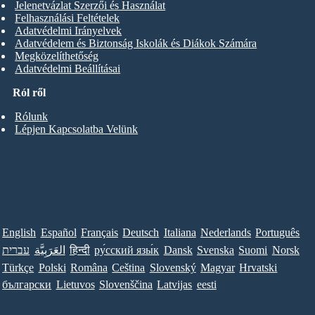
Jelenetvázlat Szerzői és Használat
Felhasználási Feltételek
Adatvédelmi Irányelvek
Adatvédelem és Biztonság Iskolák és Diákok Számára
Megközelíthetőség
Adatvédelmi Beállításai
Ról ről
Rólunk
Lépjen Kapcsolatba Velünk
English
Español
Français
Deutsch
Italiana
Nederlands
Português
עברית
العَرَبِيَّة
हिन्दी
ру́сский язы́к
Dansk
Svenska
Suomi
Norsk
Türkçe
Polski
Româna
Ceština
Slovenský
Magyar
Hrvatski
български
Lietuvos
Slovenščina
Latvijas
eesti