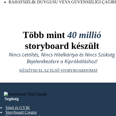
RAHATSIZLIK DUYGUSU VEYA GÜVENSİZLİĞİ ÇAĞIR
Több mint
40 millió
storyboard készült
Nincs Letöltés, Nincs Hitelkártya és Nincs Szükség
Bejelentkezésre a Kipróbáláshoz!
KÉSZÍTSD EL AZ ELSŐ STORYBOARDOMAT
Segítség
Súgó és GYIK
Storyboard Creator