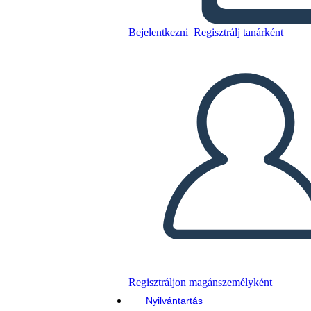
Bejelentkezni
Regisztrálj tanárként
Másolja ezt a forgatókönyvet
KÉSZÍTSEN EGY STORYBOARDOT
DIAVETÍTÉS LEJÁTSZÁSA
OLVASS NEKEM
Regisztráljon magánszemélyként
Nyilvántartás