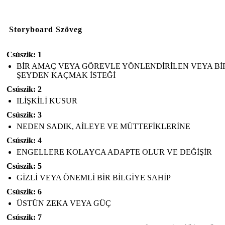
Storyboard Szöveg
Csúszik: 1
BİR AMAÇ VEYA GÖREVLE YÖNLENDİRİLEN VEYA Bİ
ŞEYDEN KAÇMAK İSTEĞİ
Csúszik: 2
ILİŞKİLİ KUSUR
Csúszik: 3
NEDEN SADIK, AİLEYE VE MÜTTEFİKLERİNE
Csúszik: 4
ENGELLERE KOLAYCA ADAPTE OLUR VE DEĞİŞİR
Csúszik: 5
GİZLİ VEYA ÖNEMLİ BİR BİLGİYE SAHİP
Csúszik: 6
ÜSTÜN ZEKA VEYA GÜÇ
Csúszik: 7