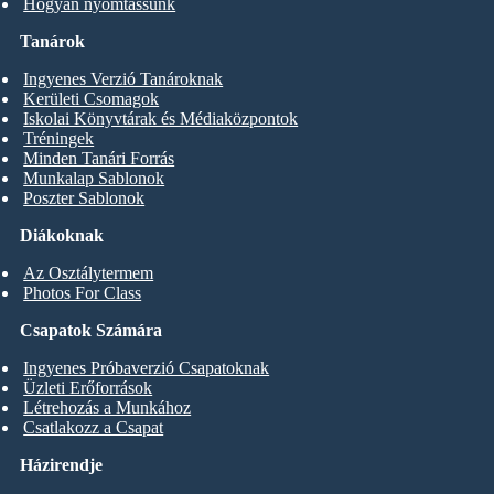
Hogyan nyomtassunk
Tanárok
Ingyenes Verzió Tanároknak
Kerületi Csomagok
Iskolai Könyvtárak és Médiaközpontok
Tréningek
Minden Tanári Forrás
Munkalap Sablonok
Poszter Sablonok
Diákoknak
Az Osztálytermem
Photos For Class
Csapatok Számára
Ingyenes Próbaverzió Csapatoknak
Üzleti Erőforrások
Létrehozás a Munkához
Csatlakozz a Csapat
Házirendje