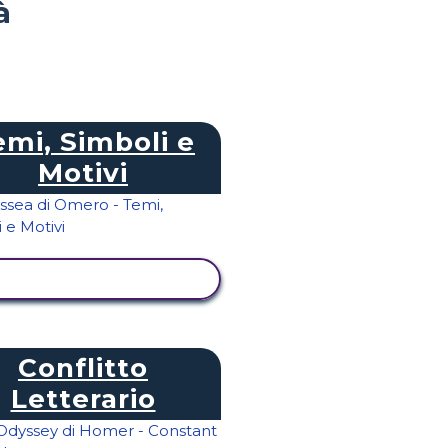
à
emi, Simboli e
Motivi
ISUALIZZA ATTIVITÀ
Conflitto
Letterario