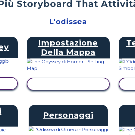
Più Storyboard That Attivit
L'odissea
Impostazione
T
ey
Della Mappa
TÀ
VISUALIZZA ATTIVITÀ
V
i
Personaggi