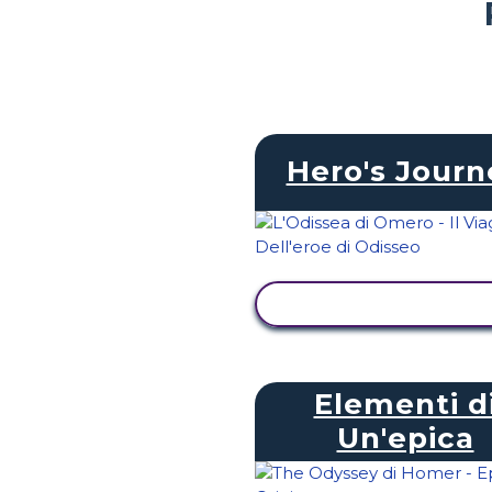
Hero's Journ
VISUALIZZA ATTIVI
Elementi d
Un'epica