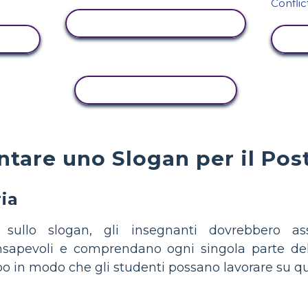
VISUALIZZA ATTIVITÀ
TÀ
V
ATTIVITÀ DI COPIA
tare uno Slogan per il Post
ria
 sullo slogan, gli insegnanti dovrebbero ass
apevoli e comprendano ogni singola parte dell
po in modo che gli studenti possano lavorare su que