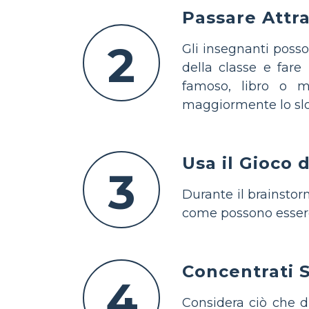
Passare Attr
2
Gli insegnanti posso
della classe e fare
famoso, libro o ma
maggiormente lo slog
Usa il Gioco 
3
Durante il brainstor
come possono essere u
Concentrati S
4
Considera ciò che d