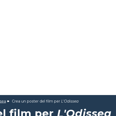
ssea
Crea un poster del film per
L'Odissea
l film per
L'Odissea