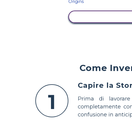
VISUALIZZA ATTIVI
Come Inven
Capire la Sto
1
Prima di lavorare
completamente cons
confusione in antici