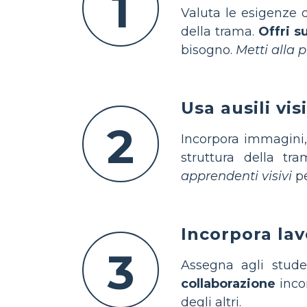
1
Valuta le esigenze 
della trama.
Offri s
bisogno.
Metti alla 
Usa ausili vi
2
Incorpora immagini, 
struttura della tr
apprendenti visivi
pe
Incorpora lav
3
Assegna agli stude
collaborazione
incor
degli altri.