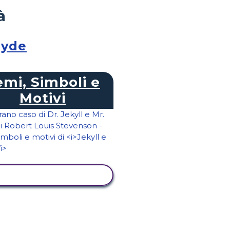
à
Hyde
emi, Simboli e
Motivi
ISUALIZZA ATTIVITÀ