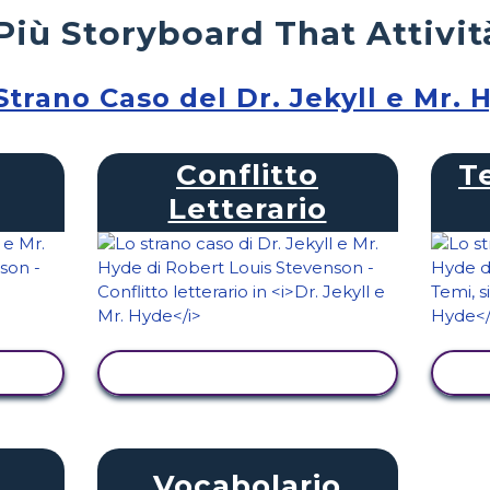
Più Storyboard That Attivit
Strano Caso del Dr. Jekyll e Mr. 
Conflitto
T
Letterario
TÀ
VISUALIZZA ATTIVITÀ
V
Vocabolario