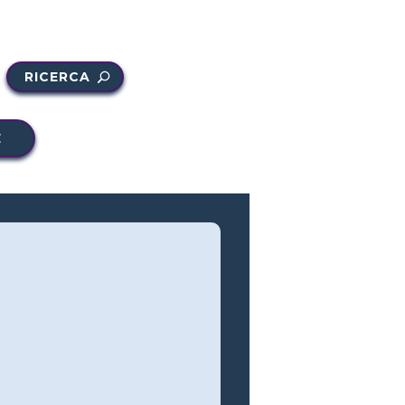
RICERCA
E
e