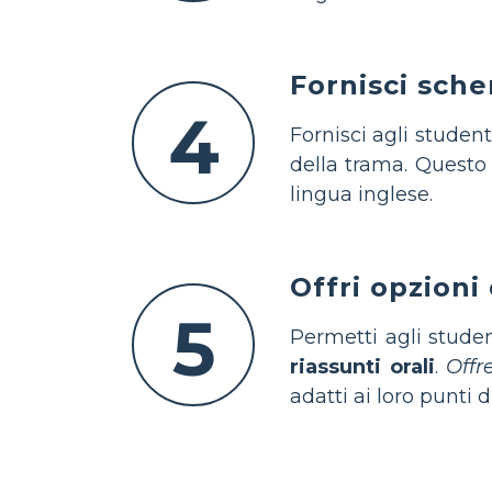
Fornisci schem
4
Fornisci agli studen
della trama. Quest
lingua inglese.
Offri opzioni
5
Permetti agli stude
riassunti orali
.
Offr
adatti ai loro punti d