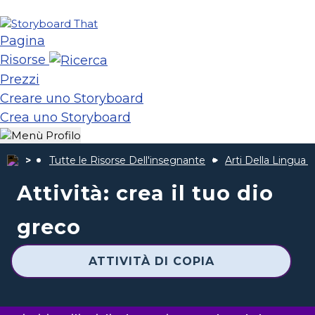
Pagina
Risorse
Prezzi
Creare uno Storyboard
Crea uno Storyboard
Tutte le Risorse Dell'insegnante
Arti Della Lingua 
Attività: crea il tuo dio
greco
ATTIVITÀ DI COPIA