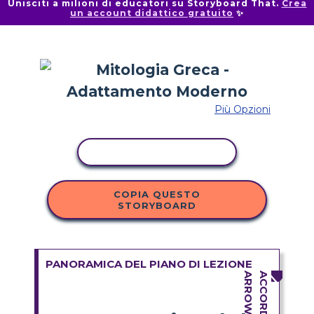
Unisciti a milioni di educatori su Storyboard That.
Crea
un account didattico gratuito
✨
Più Opzioni
ATTIVITÀ DI COPIA
COPIA QUESTO
STORYBOARD
PANORAMICA DEL PIANO DI LEZIONE