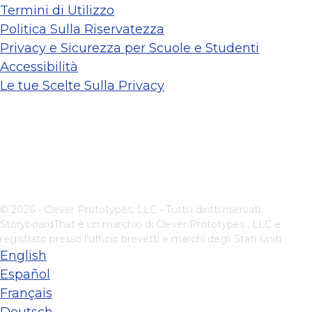
Termini di Utilizzo
Politica Sulla Riservatezza
Privacy e Sicurezza per Scuole e Studenti
Accessibilità
Le tue Scelte Sulla Privacy
© 2026 - Clever Prototypes, LLC - Tutti i diritti riservati.
StoryboardThat è un marchio di
Clever Prototypes , LLC
e
registrato presso l'ufficio brevetti e marchi degli Stati Uniti
English
Español
Français