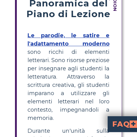
Panoramica del
Piano di Lezione
Le parodie, le satire e
l'adattamento moderno
sono ricchi di elementi
letterari. Sono risorse preziose
per insegnare agli studenti la
letteratura. Attraverso la
scrittura creativa, gli studenti
imparano a utilizzare gli
elementi letterari nel loro
contesto, impegnandoli a
memoria.
FAQ
Durante un'unità sulla
Come posso creare un'attività 
Per creare un'attività sui dei greci, chiedi agli studenti di inventare il proprio dio scegl
Quali elementi 
e una brev
o origine del loro dio greco
Qual è un'attività 
Un'attività di adattamento moderna consis
sulle caratteristiche, i poteri e la storia del loro dio. Questo collega i miti antichi al mondo di oggi.
Perché la scrittura
aiuta gli studenti ad applicare elementi letterari in un 
Quali sono alcuni consigli per re
Permetti agli studenti di scegliere domini unici o influenze moderne