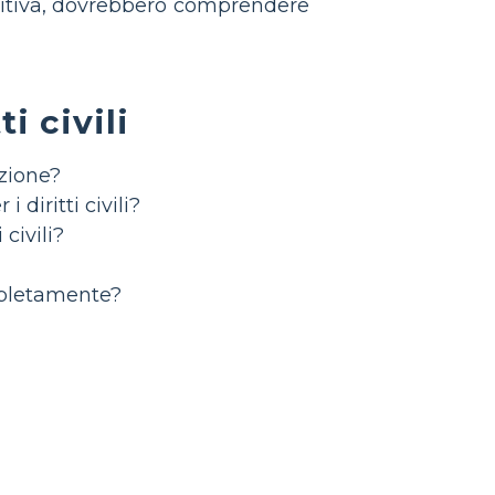
definitiva, dovrebbero comprendere
i civili
azione?
diritti civili?
civili?
ompletamente?