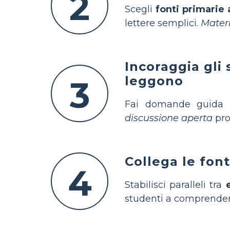
2
Scegli
fonti primarie a
lettere semplici.
Materi
Incoraggia gli
leggono
3
Fai domande guida
discussione aperta
pro
Collega le font
4
Stabilisci paralleli tra
studenti a comprendere 