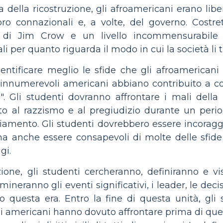
a della ricostruzione, gli afroamericani erano lib
loro connazionali e, a volte, del governo. Cost
i di Jim Crow e un livello incommensurabile 
i per quanto riguarda il modo in cui la società li t
dentificare meglio le sfide che gli afroamerican
 innumerevoli americani abbiano contribuito a c
ti". Gli studenti dovranno affrontare i mali dell
ito al razzismo e al pregiudizio durante un peri
amento. Gli studenti dovrebbero essere incoraggia
a anche essere consapevoli di molte delle sfide 
gi.
ione, gli studenti cercheranno, definiranno e visu
esamineranno gli eventi significativi, i leader, le de
o questa era. Entro la fine di questa unità, gli
i americani hanno dovuto affrontare prima di quest