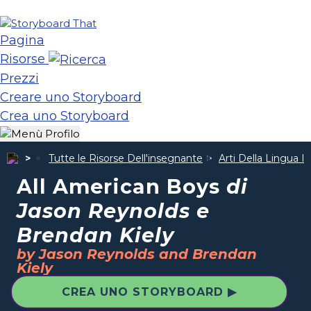
Pagina
Risorse
Prezzi
Creare uno Storyboard
Crea uno Storyboard
Tutte le Risorse Dell'insegnante
Arti Della Lingua I
All American Boys
di
Jason Reynolds e
Brendan Kiely
by Jason Reynolds and Brendan
Kiely
CREA UNO STORYBOARD ▶