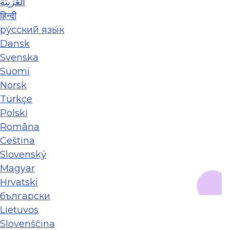
العَرَبِيَّة
हिन्दी
ру́сский язы́к
Dansk
Svenska
Suomi
Norsk
Türkçe
Polski
Româna
Ceština
Slovenský
Magyar
Hrvatski
български
Lietuvos
Slovenščina