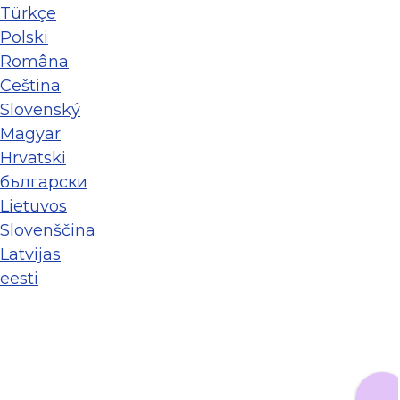
Türkçe
Polski
Româna
Ceština
Slovenský
Magyar
Hrvatski
български
Lietuvos
Slovenščina
Latvijas
eesti