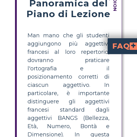
Panoramica del
Piano di Lezione
Man mano che gli studenti
aggiungono più aggettivi
FAQ
francesi al loro repertorio,
What is French adjectives
means that a
number (singu
. This is important for correct grammar and helps sentences make sense in French.
How do you know where
the noun they 
(Beauty, Ag
the noun. For example
What are BANGS a
Beauty, Age, Number, G
the noun. R
the noun. Knowing the differ
What is an easy acti
A simple activity is to have students complete
singular fe
How can students 
writing French sente
that use both regular and BANGS adjectives, focusing on correct spelling and placement. Using a template or chart a
dovranno praticare
l'ortografia e il
posizionamento corretti di
ciascun aggettivo. In
particolare, è importante
distinguere gli aggettivi
francesi standard dagli
aggettivi BANGS (Bellezza,
Età, Numero, Bontà e
Dimensione). In questa