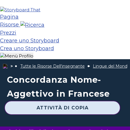
Pagina
Risorse
Prezzi
Creare uno Storyboard
Crea uno Storyboard
Tutte le Risorse Dell'insegnante
Lingue del Mondo
Concordanza Nome-
Aggettivo in Francese
ATTIVITÀ DI COPIA