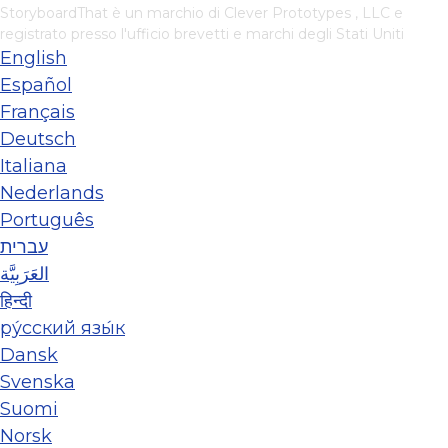
StoryboardThat è un marchio di
Clever Prototypes , LLC
e
registrato presso l'ufficio brevetti e marchi degli Stati Uniti
English
Español
Français
Deutsch
Italiana
Nederlands
Português
עברית
العَرَبِيَّة
हिन्दी
ру́сский язы́к
Dansk
Svenska
Suomi
Norsk