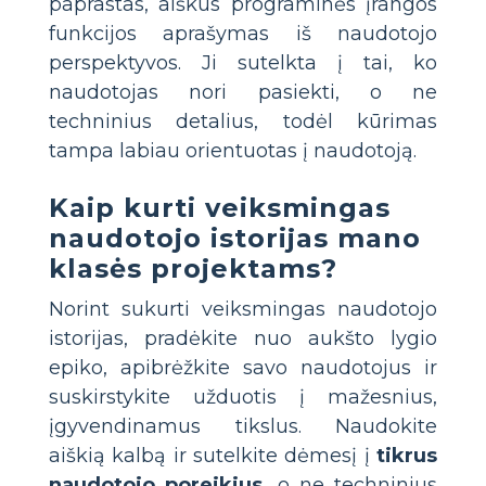
paprastas, aiškus programinės įrangos
funkcijos aprašymas iš naudotojo
perspektyvos. Ji sutelkta į tai, ko
naudotojas nori pasiekti, o ne
techninius detalius, todėl kūrimas
tampa labiau orientuotas į naudotoją.
Kaip kurti veiksmingas
naudotojo istorijas mano
klasės projektams?
Norint sukurti veiksmingas naudotojo
istorijas, pradėkite nuo aukšto lygio
epiko, apibrėžkite savo naudotojus ir
suskirstykite užduotis į mažesnius,
įgyvendinamus tikslus. Naudokite
aiškią kalbą ir sutelkite dėmesį į
tikrus
naudotojo poreikius
, o ne techninius