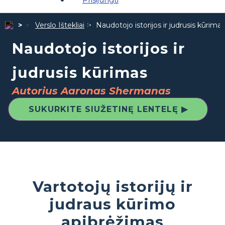
Verslo Ištekliai
Naudotojo istorijos ir judrusis kūrimas
Naudotojo istorijos ir
judrusis kūrimas
Autorius Aaronas Shermanas
SUKURKITE SIUŽETINĘ LENTELĘ ▶
Vartotojų istorijų ir
judraus kūrimo
apibrėžimas