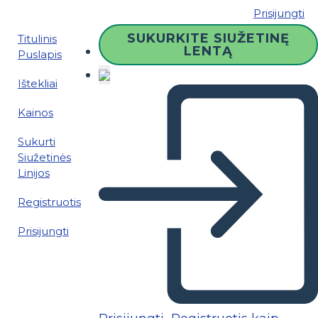
Prisijungti
SUKURKITE SIUŽETINĘ
Titulinis
LENTĄ
Puslapis
Ištekliai
Kainos
Sukurti
Siužetinės
Linijos
Registruotis
Prisijungti