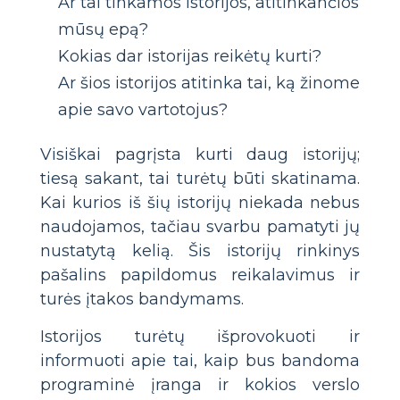
Ar tai tinkamos istorijos, atitinkančios
mūsų epą?
Kokias dar istorijas reikėtų kurti?
Ar šios istorijos atitinka tai, ką žinome
apie savo vartotojus?
Visiškai pagrįsta kurti daug istorijų;
tiesą sakant, tai turėtų būti skatinama.
Kai kurios iš šių istorijų niekada nebus
naudojamos, tačiau svarbu pamatyti jų
nustatytą kelią. Šis istorijų rinkinys
pašalins papildomus reikalavimus ir
turės įtakos bandymams.
Istorijos turėtų išprovokuoti ir
informuoti apie tai, kaip bus bandoma
programinė įranga ir kokios verslo