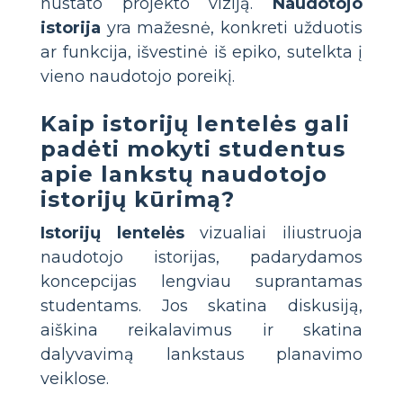
nustato projekto viziją.
Naudotojo
istorija
yra mažesnė, konkreti užduotis
ar funkcija, išvestinė iš epiko, sutelkta į
vieno naudotojo poreikį.
Kaip istorijų lentelės gali
padėti mokyti studentus
apie lankstų naudotojo
istorijų kūrimą?
Istorijų lentelės
vizualiai iliustruoja
naudotojo istorijas, padarydamos
koncepcijas lengviau suprantamas
studentams. Jos skatina diskusiją,
aiškina reikalavimus ir skatina
dalyvavimą lankstaus planavimo
veiklose.