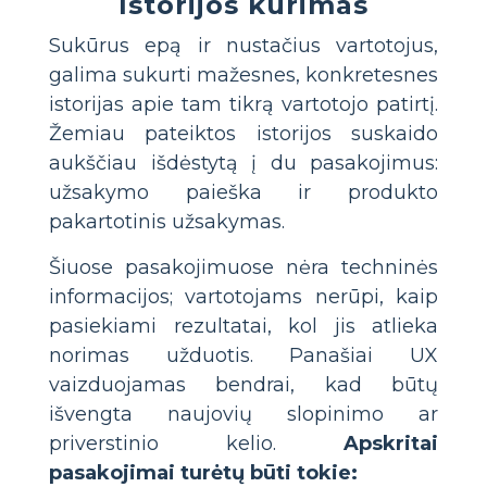
Istorijos kūrimas
Sukūrus epą ir nustačius vartotojus,
galima sukurti mažesnes, konkretesnes
istorijas apie tam tikrą vartotojo patirtį.
Žemiau pateiktos istorijos suskaido
aukščiau išdėstytą į du pasakojimus:
užsakymo paieška ir produkto
pakartotinis užsakymas.
Šiuose pasakojimuose nėra techninės
informacijos; vartotojams nerūpi, kaip
pasiekiami rezultatai, kol jis atlieka
norimas užduotis. Panašiai UX
vaizduojamas bendrai, kad būtų
išvengta naujovių slopinimo ar
priverstinio kelio.
Apskritai
pasakojimai turėtų būti tokie: