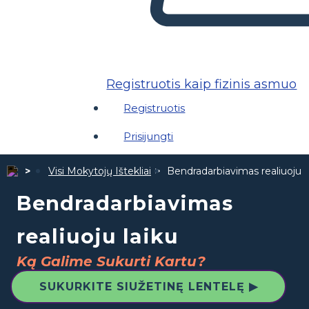
Registruotis kaip fizinis asmuo
Registruotis
Prisijungti
Visi Mokytojų Ištekliai
Bendradarbiavimas realiuoju l
Bendradarbiavimas
realiuoju laiku
Ką Galime Sukurti Kartu?
SUKURKITE SIUŽETINĘ LENTELĘ ▶