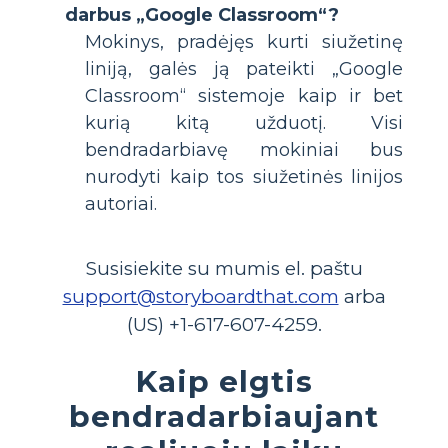
darbus „Google Classroom“?
Mokinys, pradėjęs kurti siužetinę
liniją, galės ją pateikti „Google
Classroom“ sistemoje kaip ir bet
kurią kitą užduotį. Visi
bendradarbiavę mokiniai bus
nurodyti kaip tos siužetinės linijos
autoriai.
Susisiekite su mumis el. paštu
support@storyboardthat.com
arba
(US) +1-617-607-4259.
Kaip elgtis
bendradarbiaujant