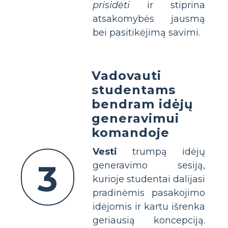
prisidėti
ir stiprina
atsakomybės jausmą
bei pasitikėjimą savimi.
Vadovauti
studentams
bendram idėjų
generavimui
komandoje
Vesti
trumpą idėjų
3
generavimo sesiją,
kurioje studentai dalijasi
pradinėmis pasakojimo
idėjomis ir kartu išrenka
geriausią koncepciją.