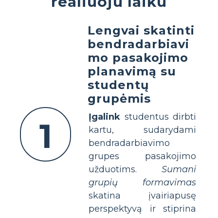
realiuoju laiku
Lengvai skatinti
bendradarbiavi
mo pasakojimo
planavimą su
studentų
grupėmis
Įgalink
studentus dirbti
1
kartu, sudarydami
bendradarbiavimo
grupes pasakojimo
užduotims.
Sumani
grupių formavimas
skatina įvairiapusę
perspektyvą ir stiprina