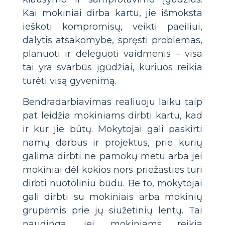
Kai mokiniai dirba kartu, jie išmoksta
ieškoti kompromisų, veikti paeiliui,
dalytis atsakomybe, spręsti problemas,
planuoti ir deleguoti vaidmenis – visa
tai yra svarbūs įgūdžiai, kuriuos reikia
turėti visą gyvenimą.
Bendradarbiavimas realiuoju laiku taip
pat leidžia mokiniams dirbti kartu, kad
ir kur jie būtų. Mokytojai gali paskirti
namų darbus ir projektus, prie kurių
galima dirbti ne pamokų metu arba jei
mokiniai dėl kokios nors priežasties turi
dirbti nuotoliniu būdu. Be to, mokytojai
gali dirbti su mokiniais arba mokinių
grupėmis prie jų siužetinių lentų. Tai
naudinga, jei mokiniams reikia