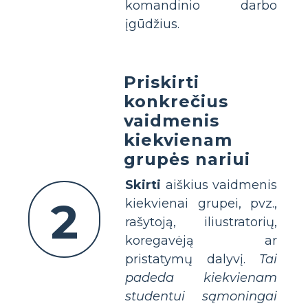
komandinio darbo
įgūdžius.
Priskirti
konkrečius
vaidmenis
kiekvienam
grupės nariui
Skirti
aiškius vaidmenis
2
kiekvienai grupei, pvz.,
rašytoją, iliustratorių,
koregavėją ar
pristatymų dalyvį.
Tai
padeda kiekvienam
studentui sąmoningai