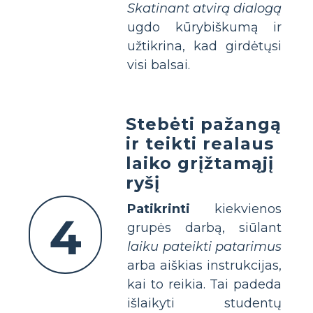
Skatinant atvirą dialogą
ugdo kūrybiškumą ir
užtikrina, kad girdėtųsi
visi balsai.
Stebėti pažangą
ir teikti realaus
laiko grįžtamąjį
ryšį
Patikrinti
kiekvienos
4
grupės darbą, siūlant
laiku pateikti patarimus
arba aiškias instrukcijas,
kai to reikia. Tai padeda
išlaikyti studentų