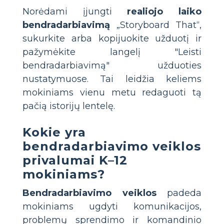
Norėdami įjungti
realiojo laiko
bendradarbiavimą
„Storyboard That“,
sukurkite arba kopijuokite užduotį ir
pažymėkite langelį "Leisti
bendradarbiavimą" užduoties
nustatymuose. Tai leidžia keliems
mokiniams vienu metu redaguoti tą
pačią istorijų lentelę.
Kokie yra
bendradarbiavimo veiklos
privalumai K–12
mokiniams?
Bendradarbiavimo veiklos
padeda
mokiniams ugdyti komunikacijos,
problemų sprendimo ir komandinio