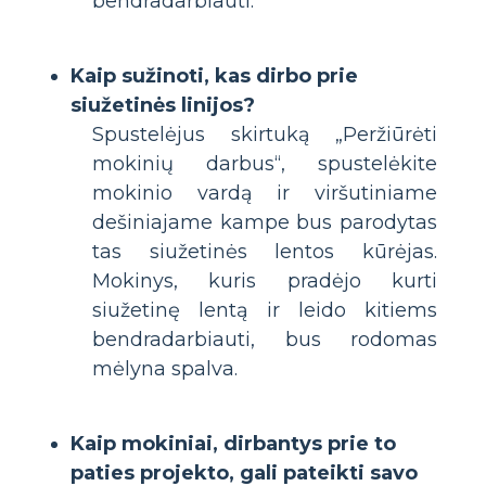
bendradarbiauti.
Kaip sužinoti, kas dirbo prie
siužetinės linijos?
Spustelėjus skirtuką „Peržiūrėti
mokinių darbus“, spustelėkite
mokinio vardą ir viršutiniame
dešiniajame kampe bus parodytas
tas siužetinės lentos kūrėjas.
Mokinys, kuris pradėjo kurti
siužetinę lentą ir leido kitiems
bendradarbiauti, bus rodomas
mėlyna spalva.
Kaip mokiniai, dirbantys prie to
paties projekto, gali pateikti savo