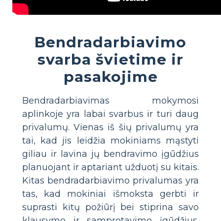
Bendradarbiavimo
svarba švietime ir
pasakojime
Bendradarbiavimas mokymosi
aplinkoje yra labai svarbus ir turi daug
privalumų. Vienas iš šių privalumų yra
tai, kad jis leidžia mokiniams mąstyti
giliau ir lavina jų bendravimo įgūdžius
planuojant ir aptariant užduotį su kitais.
Kitas bendradarbiavimo privalumas yra
tas, kad mokiniai išmoksta gerbti ir
suprasti kitų požiūrį bei stiprina savo
klausymo ir samprotavimo įgūdžius.