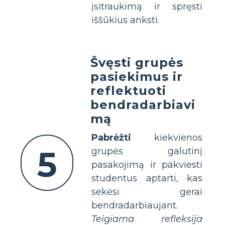
įsitraukimą ir spręsti
iššūkius anksti.
Švęsti grupės
pasiekimus ir
reflektuoti
bendradarbiavi
mą
Pabrėžti
kiekvienos
5
grupės galutinį
pasakojimą ir pakviesti
studentus aptarti, kas
sekėsi gerai
bendradarbiaujant.
Teigiama refleksija