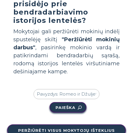
prisidėjo prie
bendradarbiavimo
istorijos lentelės?
Mokytojai gali peržiūrėti mokinių indėlį
spustelėję skiltį
"Peržiūrėti mokinių
darbus"
, pasirinkę mokinio vardą ir
patikrindami bendradarbių sąrašą,
rodomą istorijos lentelės viršutiniame
dešiniajame kampe.
PAIEŠKA
PERŽIŪRĖTI VISUS MOKYTOJŲ IŠTEKLIUS