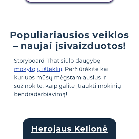
Populiariausios veiklos
– naujai įsivaizduotos!
Storyboard That siūlo daugybę
mokytojų išteklių
. Peržiūrėkite kai
kuriuos mūsų mėgstamiausius ir
sužinokite, kaip galite įtraukti mokinių
bendradarbiavimą!
Herojaus Kelionė