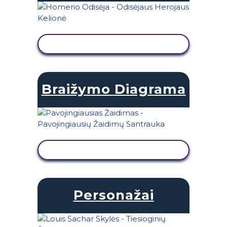
PERŽIŪRĖTI VEIKLĄ
Braižymo Diagrama
PERŽIŪRĖTI VEIKLĄ
Personažai