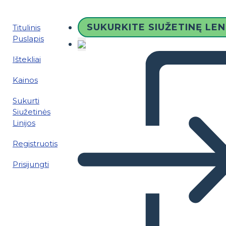
SUKURKITE SIUŽETINĘ LE
Titulinis
Puslapis
Ištekliai
Kainos
Sukurti
Siužetinės
Linijos
Registruotis
Prisijungti