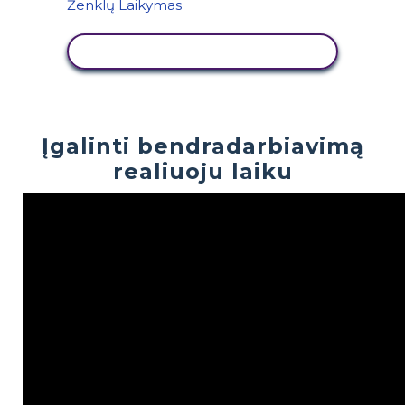
PERŽIŪRĖTI VEIKLĄ
Įgalinti bendradarbiavimą
realiuoju laiku