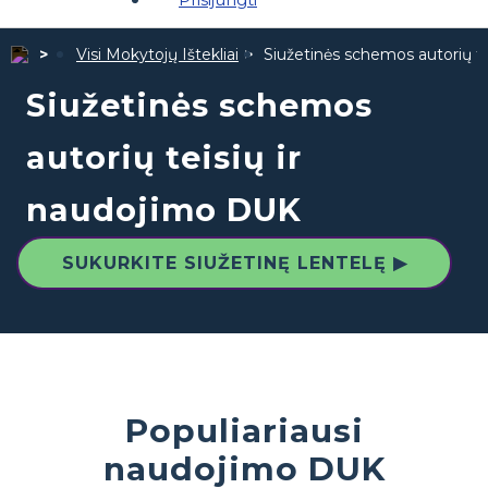
Visi Mokytojų Ištekliai
Siužetinės schemos autorių t
Siužetinės schemos
autorių teisių ir
naudojimo DUK
SUKURKITE SIUŽETINĘ LENTELĘ ▶
Populiariausi
naudojimo DUK