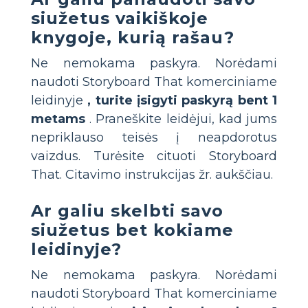
siužetus vaikiškoje
knygoje, kurią rašau?
Ne nemokama paskyra. Norėdami
naudoti Storyboard That komerciniame
leidinyje
, turite įsigyti paskyrą bent 1
metams
. Praneškite leidėjui, kad jums
nepriklauso teisės į neapdorotus
vaizdus. Turėsite cituoti Storyboard
That. Citavimo instrukcijas žr. aukščiau.
Ar galiu skelbti savo
siužetus bet kokiame
leidinyje?
Ne nemokama paskyra. Norėdami
naudoti Storyboard That komerciniame