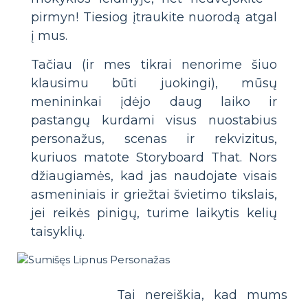
pirmyn! Tiesiog įtraukite nuorodą atgal
į mus.
Tačiau (ir mes tikrai nenorime šiuo
klausimu būti juokingi), mūsų
menininkai įdėjo daug laiko ir
pastangų kurdami visus nuostabius
personažus, scenas ir rekvizitus,
kuriuos matote Storyboard That. Nors
džiaugiamės, kad jas naudojate visais
asmeniniais ir griežtai švietimo tikslais,
jei reikės pinigų, turime laikytis kelių
taisyklių.
Tai nereiškia, kad mums