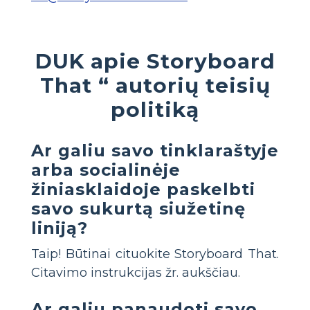
DUK apie Storyboard
That “ autorių teisių
politiką
Ar galiu savo tinklaraštyje
arba socialinėje
žiniasklaidoje paskelbti
savo sukurtą siužetinę
liniją?
Taip! Būtinai cituokite Storyboard That.
Citavimo instrukcijas žr. aukščiau.
Ar galiu panaudoti savo