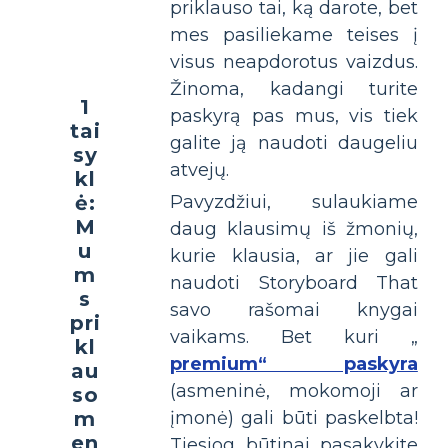
priklauso tai, ką darote, bet
mes pasiliekame teises į
visus neapdorotus vaizdus.
Žinoma, kadangi turite
1
paskyrą pas mus, vis tiek
tai
galite ją naudoti daugeliu
sy
atvejų.
kl
ė:
Pavyzdžiui, sulaukiame
M
daug klausimų iš žmonių,
u
kurie klausia, ar jie gali
m
naudoti Storyboard That
s
savo rašomai knygai
pri
vaikams. Bet kuri „
kl
premium“ paskyra
au
(asmeninė, mokomoji ar
so
m
įmonė) gali būti paskelbta!
en
Tiesiog būtinai pasakykite