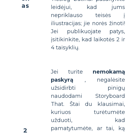
as
leidėjui, kad jums
nepriklauso teisės į
iliustracijas; jie norės žinoti!
Jei publikuojate patys,
įsitikinkite, kad laikotės 2 ir
4 taisyklių.
Jei turite
nemokamą
paskyrą
, negalėsite
užsidirbti pinigų
naudodami Storyboard
That. Štai du klausimai,
kuriuos turėtumėte
užduoti, kad
pamatytumėte, ar tai, ką
2