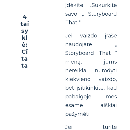
įdėkite „Sukurkite
savo „ Storyboard
4
That “.
tai
sy
Jei vaizdo įraše
kl
ė:
naudojate „
Ci
Storyboard That “
ta
meną, jums
ta
nereikia nurodyti
kiekvieno vaizdo,
bet įsitikinkite, kad
pabaigoje mes
esame aiškiai
pažymėti.
Jei turite