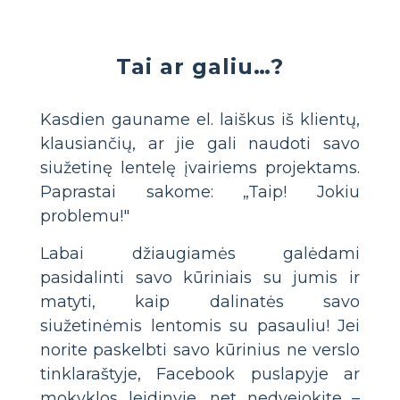
Tai ar galiu…?
Kasdien gauname el. laiškus iš klientų,
klausiančių, ar jie gali naudoti savo
siužetinę lentelę įvairiems projektams.
Paprastai sakome: „Taip! Jokiu
problemu!"
Labai džiaugiamės galėdami
pasidalinti savo kūriniais su jumis ir
matyti, kaip dalinatės savo
siužetinėmis lentomis su pasauliu! Jei
norite paskelbti savo kūrinius ne verslo
tinklaraštyje, Facebook puslapyje ar
mokyklos leidinyje, net nedvejokite –