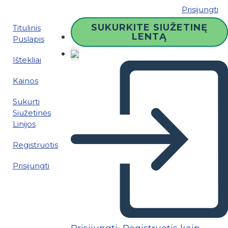
Prisijungti
SUKURKITE SIUŽETINĘ
Titulinis
LENTĄ
Puslapis
Ištekliai
Kainos
Sukurti
Siužetinės
Linijos
Registruotis
Prisijungti