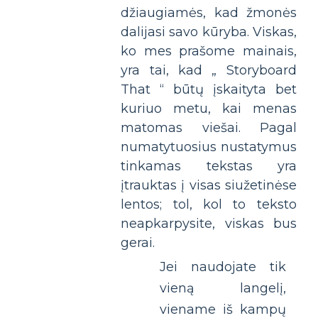
džiaugiamės, kad žmonės
dalijasi savo kūryba. Viskas,
ko mes prašome mainais,
yra tai, kad „ Storyboard
That “ būtų įskaityta bet
kuriuo metu, kai menas
matomas viešai. Pagal
numatytuosius nustatymus
tinkamas tekstas yra
įtrauktas į visas siužetinėse
lentos; tol, kol to teksto
neapkarpysite, viskas bus
gerai.
Jei naudojate tik
vieną langelį,
viename iš kampų