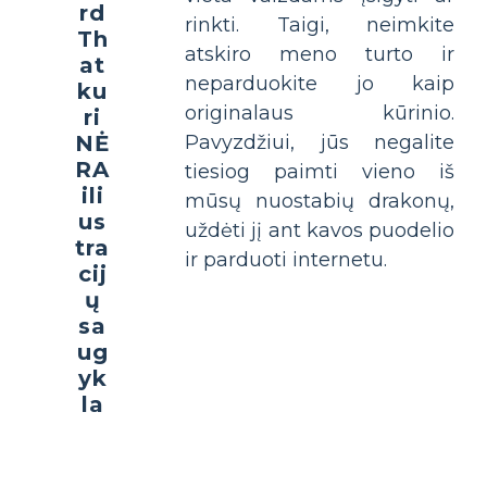
rd
rinkti. Taigi, neimkite
Th
atskiro meno turto ir
at
neparduokite jo kaip
ku
originalaus kūrinio.
ri
NĖ
Pavyzdžiui, jūs negalite
RA
tiesiog paimti vieno iš
ili
mūsų nuostabių drakonų,
us
uždėti jį ant kavos puodelio
tra
ir parduoti internetu.
cij
ų
sa
ug
yk
la