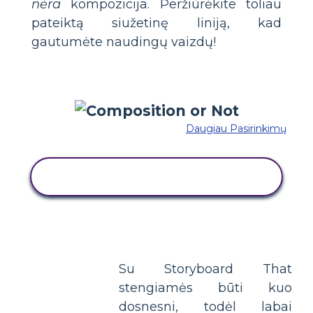
nėra
kompozicija. Peržiūrėkite toliau
pateiktą siužetinę liniją, kad
gautumėte naudingų vaizdų!
Daugiau Pasirinkimų
NUKOPIJUOKITE ŠIĄ SIUŽETINĘ
LENTĄ
Su Storyboard That
stengiamės būti kuo
dosnesni, todėl labai