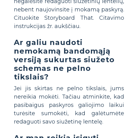
negalėsite redaguoti siužetinių lentelių,
nebent naujovinsite į mokamą paskyrą.
Cituokite Storyboard That. Citavimo
instrukcijas žr. aukščiau.
Ar galiu naudoti
nemokamą bandomąją
versiją sukurtas siužeto
schemas ne pelno
tikslais?
Jei jis skirtas ne pelno tikslais, jums
nereikia mokėti. Tačiau atminkite, kad
pasibaigus paskyros galiojimo laikui
turėsite sumokėti, kad galėtumėte
redaguoti savo siužetinę lentelę.
Ar man reikia įsigyti