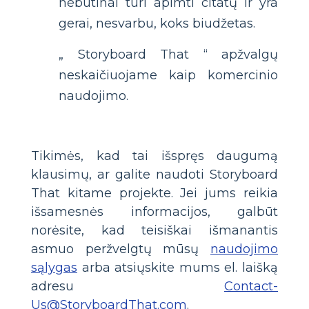
nebūtinai turi apimti citatų ir yra
gerai, nesvarbu, koks biudžetas.
„ Storyboard That “ apžvalgų
neskaičiuojame kaip komercinio
naudojimo.
Tikimės, kad tai išspręs daugumą
klausimų, ar galite naudoti Storyboard
That kitame projekte. Jei jums reikia
išsamesnės informacijos, galbūt
norėsite, kad teisiškai išmanantis
asmuo peržvelgtų mūsų
naudojimo
sąlygas
arba atsiųskite mums el. laišką
adresu
Contact-
Us@StoryboardThat.com
.