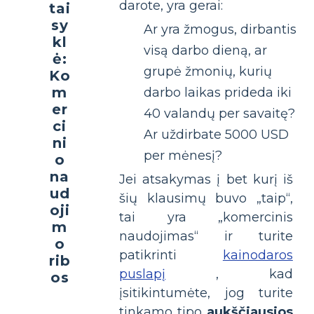
darote, yra gerai:
tai
sy
Ar yra žmogus, dirbantis
kl
visą darbo dieną, ar
ė:
grupė žmonių, kurių
Ko
m
darbo laikas prideda iki
er
40 valandų per savaitę?
ci
Ar uždirbate 5000 USD
ni
per mėnesį?
o
na
Jei atsakymas į bet kurį iš
ud
šių klausimų buvo „taip“,
oji
tai yra „komercinis
m
naudojimas“ ir turite
o
patikrinti
kainodaros
rib
puslapį
, kad
os
įsitikintumėte, jog turite
tinkamo tipo
aukščiausios