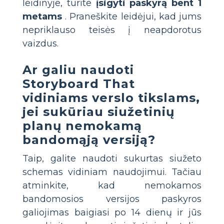
leidinyje, turite
įsigyti paskyrą bent 1
metams
. Praneškite leidėjui, kad jums
nepriklauso teisės į neapdorotus
vaizdus.
Ar galiu naudoti
Storyboard That
vidiniams verslo tikslams,
jei sukūriau siužetinių
planų nemokamą
bandomąją versiją?
Taip, galite naudoti sukurtas siužeto
schemas vidiniam naudojimui. Tačiau
atminkite, kad nemokamos
bandomosios versijos paskyros
galiojimas baigiasi po 14 dienų ir jūs