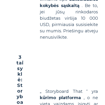
kokybės sąskaitą
. Be to,
jei jūsų rinkodaros
biudžetas viršija 10 000
USD, pirmiausia susisiekite
su mumis. Priešingu atveju
nenusivilkite.
3
tai
sy
kl
ė:
St
or
„ Storyboard That “ yra
yb
kūrimo platforma
, o ne
oa
vieta vaizdams įsigyti ar