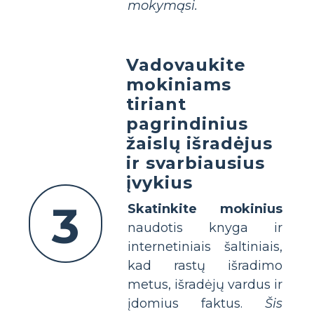
mokymąsi.
Vadovaukite
mokiniams
tiriant
pagrindinius
žaislų išradėjus
ir svarbiausius
įvykius
3
Skatinkite mokinius
naudotis knyga ir
internetiniais šaltiniais,
kad rastų išradimo
metus, išradėjų vardus ir
įdomius faktus.
Šis