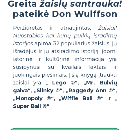
Greita
žaislų santrauka!
pateikė Don Wulffson
Peržiūrėtas ir atnaujintas,
Žaislai!
Nuostabios kai kurių puikių išradimų
istorijos
apima 32 populiarius žaislus, jų
išradėjus ir jų atsiradimo istoriją. Įdomi
istorinė ir kultūrinė informacija yra
susipynusi su kvailais faktais ir
juokingais piešiniais. Į šią knygą įtraukti
žaislai yra „
Lego ©“, „Mr. Bulvių
galva“, „Slinky ©“, „Raggedy Ann ©“,
„Monopoly ©“, „Wiffle Ball ©“
ir „
Super Ball ©“
.