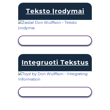
Teksto Įrodymai
PERŽIŪRĖTI VEIKLĄ
Integruoti Tekstus
PERŽIŪRĖTI VEIKLĄ