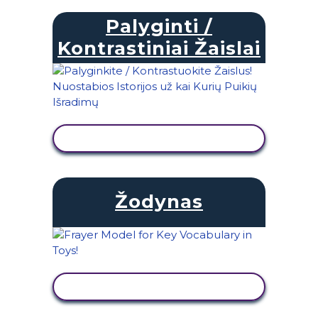
Palyginti /
Kontrastiniai Žaislai
PERŽIŪRĖTI VEIKLĄ
Žodynas
PERŽIŪRĖTI VEIKLĄ