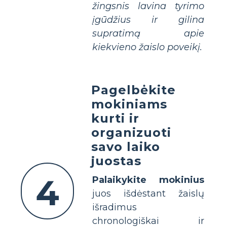
žingsnis lavina tyrimo
įgūdžius ir gilina
supratimą apie
kiekvieno žaislo poveikį.
Pagelbėkite
mokiniams
kurti ir
organizuoti
savo laiko
juostas
4
Palaikykite mokinius
juos išdėstant žaislų
išradimus
chronologiškai ir