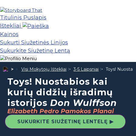
Titulinis Puslapis
Ištekliai
Kainos
Sukurti Siužetinės Linijos
Sukurkite Siužetinę Lentą
Visi Mokytojų Ištekliai
3-5 Laipsniai
Toys! Nuostabio
Toys! Nuostabios kai
kurių didžių išradimų
istorijos
Don Wulffson
Elizabeth Pedro Pamokos Planai
SUKURKITE SIUŽETINĘ LENTELĘ ▶