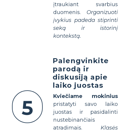
įtraukiant svarbius
duomenis.
Organizuoti
įvykius padeda stiprinti
seką ir istorinį
kontekstą.
Palengvinkite
parodą ir
diskusiją apie
laiko juostas
Kviečiame mokinius
5
pristatyti savo laiko
juostas ir pasidalinti
nustebinančiais
atradimais.
Klasės