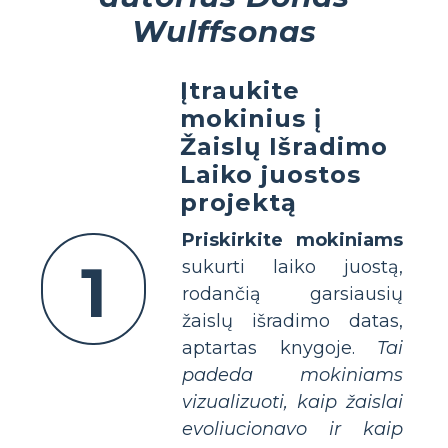
Wulffsonas
Įtraukite
mokinius į
Žaislų Išradimo
Laiko juostos
projektą
Priskirkite mokiniams
1
sukurti laiko juostą,
rodančią garsiausių
žaislų išradimo datas,
aptartas knygoje.
Tai
padeda mokiniams
vizualizuoti, kaip žaislai
evoliucionavo ir kaip