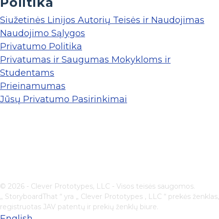
Politika
Siužetinės Linijos Autorių Teisės ir Naudojimas
Naudojimo Sąlygos
Privatumo Politika
Privatumas ir Saugumas Mokykloms ir
Studentams
Prieinamumas
Jūsų Privatumo Pasirinkimai
© 2026 - Clever Prototypes, LLC - Visos teisės saugomos.
„ StoryboardThat “ yra „
Clever Prototypes , LLC
“ prekės ženklas,
registruotas JAV patentų ir prekių ženklų biure.
English