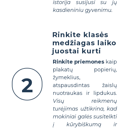
istorija susijusi su jų
kasdieniniu gyvenimu.
Rinkite klasės
medžiagas laiko
juostai kurti
Rinkite priemones
kaip
plakatų popierių,
2
žymeklius,
atspausdintas žaislų
nuotraukas ir lipdukus.
Visų reikmenų
turėjimas užtikrina, kad
mokiniai galės susitelkti
į kūrybiškumą ir