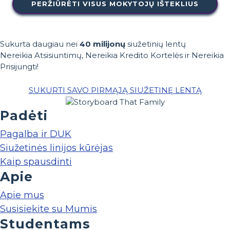
PERŽIŪRĖTI VISUS MOKYTOJŲ IŠTEKLIUS
Sukurta daugiau nei
40 milijonų
siužetinių lentų
Nereikia Atsisiuntimų, Nereikia Kredito Kortelės ir Nereikia
Prisijungti!
SUKURTI SAVO PIRMĄJĄ SIUŽETINĘ LENTĄ
Padėti
Pagalba ir DUK
Siužetinės linijos kūrėjas
Kaip spausdinti
Apie
Apie mus
Susisiekite su Mumis
Studentams