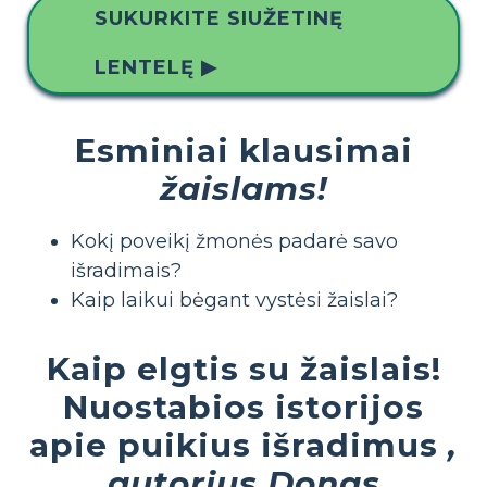
SUKURKITE SIUŽETINĘ
LENTELĘ ▶
Esminiai klausimai
žaislams!
Kokį poveikį žmonės padarė savo
išradimais?
Kaip laikui bėgant vystėsi žaislai?
Kaip elgtis su žaislais!
Nuostabios istorijos
apie puikius išradimus
,
autorius Donas