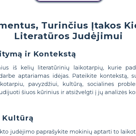
ementus, Turinčius Įtakos 
Literatūros Judėjimui
itymą ir Kontekstą
ius iš kelių literatūrinių laikotarpių, kurie pa
arbe aptariamas idėjas. Pateikite kontekstą, s
ikotarpiu, pavyzdžiui, kultūrą, socialines probl
udijuoti šiuos kūrinius ir atsižvelgti į jų analizės
 Kultūrą
nkto judėjimo paprašykite mokinių aptarti to laikot