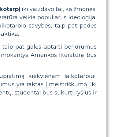
ikotarpį
iki vaizdavo tai, ką žmonės,
eratūra veikia populiarus ideologija,
laikotarpio savybes, taip pat padės
raktika.
 taip pat galės aptarti bendrumus
besimokantys Amerikos literatūrą bus
pratimą kiekvienam laikotarpiui.
tumus yra raktas į meistriškumą. Iki
entų, studentai bus sukurti ryšius ir