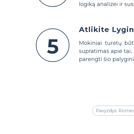
logiką analizei ir s
Atlikite Lygi
5
Mokiniai turėtų būti
supratimas apie tai, 
parengti šio palygin