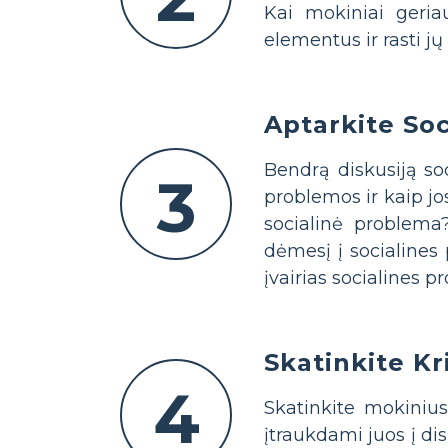
Kai mokiniai geriau
elementus ir rasti j
Aptarkite So
Bendrą diskusiją so
3
problemos ir kaip j
socialinė problema?
dėmesį į socialines 
įvairias socialines 
Skatinkite Kr
4
Skatinkite mokinius 
įtraukdami juos į di