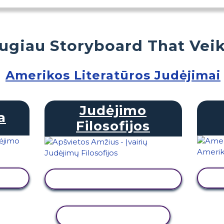
ugiau Storyboard That Veik
Amerikos Literatūros Judėjimai
Judėjimo
a
Filosofijos
Ą
PERŽIŪRĖTI VEIKLĄ
KOPIJUOTI VEIKLĄ