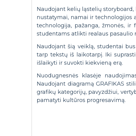
Naudojant kelių ląstelių storyboard, 
nustatymai, namai ir technologijos at
technologija, pažanga, žmonės, ir f
studentams atlikti realaus pasaulio ryš
Naudojant šią veiklą, studentai bu
tarp tekstų iš laikotarpį. Iki supra
išlaikyti ir suvokti kiekvieną erą.
Nuodugnesnės klasėje naudojimas 
Naudojant diagramą GRAFIKAS stiliaus
grafikų kategorijų, pavyzdžiui, vertyb
pamatyti kultūros progresavimą.