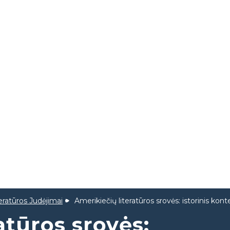
eratūros Judėjimai
Amerikiečių literatūros srovės: istorinis kon
atūros srovės: