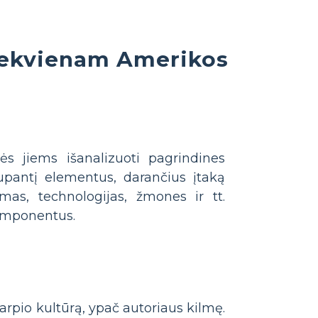
Kiekvienam Amerikos
dės jiems išanalizuoti pagrindines
upantį elementus, darančius įtaką
emas, technologijas, žmones ir tt.
 komponentus.
arpio kultūrą, ypač autoriaus kilmę.