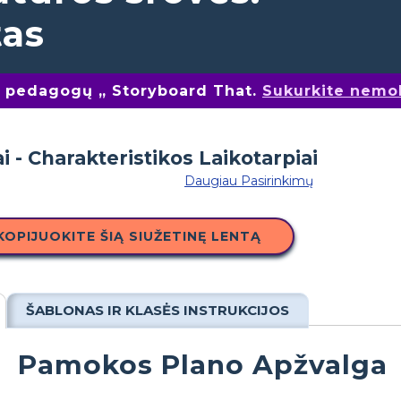
tas
nų pedagogų „ Storyboard That.
Sukurkite nemo
Daugiau Pasirinkimų
KOPIJUOKITE ŠIĄ SIUŽETINĘ LENTĄ
ŠABLONAS IR KLASĖS INSTRUKCIJOS
Pamokos Plano Apžvalga