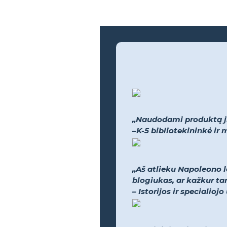
„Naudodami produktą jie
–K-5 bibliotekininkė i
„Aš atlieku Napoleono l
blogiukas, ar kažkur tar
– Istorijos ir speciali