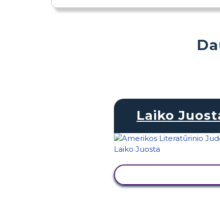
Da
Laiko Juost
PERŽIŪRĖTI VEIKL