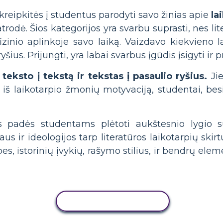
kreipkitės į studentus parodyti savo žinias apie
la
rodė. Šios kategorijos yra svarbu suprasti, nes lit
izinio aplinkoje savo laiką. Vaizdavo kiekvieno 
ius. Prijungti, yra labai svarbus įgūdis įsigyti ir p
s
teksto į tekstą ir tekstas į pasaulio ryšius.
Jie
sti iš laikotarpio žmonių motyvaciją, studentai, 
padės studentams plėtoti aukštesnio lygio su
 ir ideologijos tarp literatūros laikotarpių skir
es, istorinių įvykių, rašymo stilius, ir bendrų elem
KOPIJUOTI VEIKLĄ