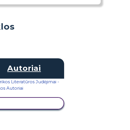
los
Autoriai
PERŽIŪRĖTI VEIKLĄ