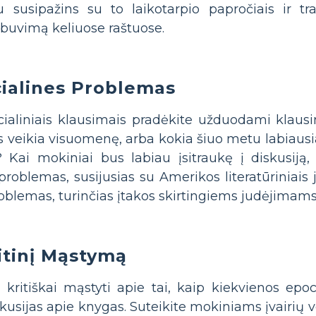
 susipažins su to laikotarpio papročiais ir tra
ų buvimą keliuose raštuose.
cialines Problemas
cialiniais klausimais pradėkite užduodami klausi
os veikia visuomenę, arba kokia šiuo metu labiaus
 Kai mokiniai bus labiau įsitraukę į diskusiją, 
problemas, susijusias su Amerikos literatūriniais 
problemas, turinčias įtakos skirtingiems judėjimams
itinį Mąstymą
kritiškai mąstyti apie tai, kaip kiekvienos epoch
skusijas apie knygas. Suteikite mokiniams įvairių v