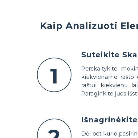
Kaip Analizuoti El
Suteikite Ska
1
Perskaitykite mokin
kiekviename rašto d
raštui kiekvienu la
Paraginkite juos išst
Išnagrinėkite
2
Dėl bet kurio pasiri