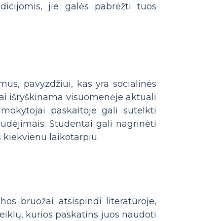
dicijomis, jie galės pabrėžti tuos
mus, pavyzdžiui, kas yra socialinės
iai išryškinama visuomenėje aktuali
mokytojai paskaitoje gali sutelkti
judėjimais. Studentai gali nagrinėti
 kiekvienu laikotarpiu.
os bruožai atsispindi literatūroje,
eiklų, kurios paskatins juos naudoti