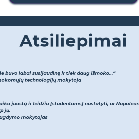
Atsiliepimai
 buvo labai susijaudinę ir tiek daug išmoko...“
r mokomųjų technologijų mokytoja
aiko juostą ir leidžiu [studentams] nustatyti, ar Napoleo
p jų.
ojo ugdymo mokytojas