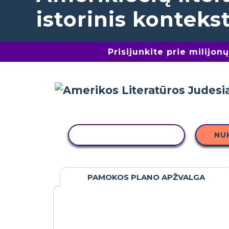
istorinis konteks
Prisijunkite prie milijo
KOPIJUOTI VEIKLĄ
NU
PAMOKOS PLANO APŽVALGA