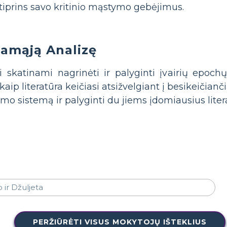
ustiprins savo kritinio mąstymo gebėjimus.
namąją Analizę
 skatinami nagrinėti ir palyginti įvairių epochų 
kaip literatūra keičiasi atsižvelgiant į besikeičia
imo sistemą ir palyginti du jiems įdomiausius liter
PERŽIŪRĖTI VISUS MOKYTOJŲ IŠTEKLIUS