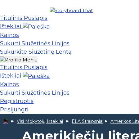
Titulinis Puslapis
Ištekliai
Kainos
Sukurti Siužetinės Linijos
Sukurkite Siužetinę Lentą
Titulinis Puslapis
Ištekliai
Kainos
Sukurti Siužetinės Linijos
Registruotis
Prisijungti
Visi Mokytojų Ištekliai
ELA Straipsniai
Amerikos Lit
Amerikiečių liter