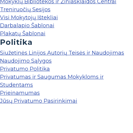
Mokyklų Bibliotekos ir Žiniasklaidos Centrai
Treniruočių Sesijos
Visi Mokytojų Ištekliai
Darbalapio Šablonai
Plakatų Šablonai
Politika
Siužetinės Linijos Autorių Teisės ir Naudojimas
Naudojimo Sąlygos
Privatumo Politika
Privatumas ir Saugumas Mokykloms ir
Studentams
Prieinamumas
Jūsų Privatumo Pasirinkimai