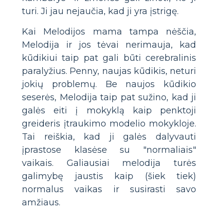
turi. Ji jau nejaučia, kad ji yra įstrigę.
Kai Melodijos mama tampa nėščia,
Melodija ir jos tėvai nerimauja, kad
kūdikiui taip pat gali būti cerebralinis
paralyžius. Penny, naujas kūdikis, neturi
jokių problemų. Be naujos kūdikio
seserės, Melodija taip pat sužino, kad ji
galės eiti į mokyklą kaip penktoji
greideris įtraukimo modelio mokykloje.
Tai reiškia, kad ji galės dalyvauti
įprastose klasėse su "normaliais"
vaikais. Galiausiai melodija turės
galimybę jaustis kaip (šiek tiek)
normalus vaikas ir susirasti savo
amžiaus.