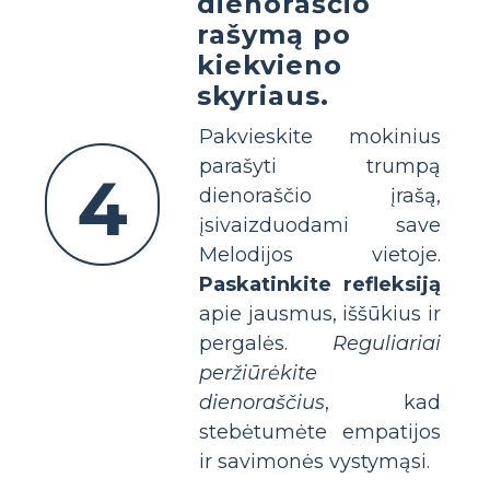
dienoraščio
rašymą po
kiekvieno
skyriaus.
Pakvieskite mokinius
parašyti trumpą
4
dienoraščio įrašą,
įsivaizduodami save
Melodijos vietoje.
Paskatinkite refleksiją
apie jausmus, iššūkius ir
pergalės.
Reguliariai
peržiūrėkite
dienoraščius
, kad
stebėtumėte empatijos
ir savimonės vystymąsi.