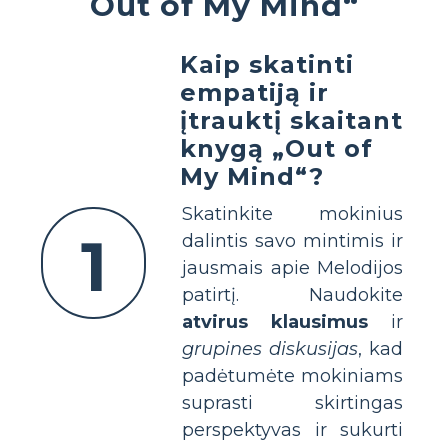
Out of My Mind“
Kaip skatinti
empatiją ir
įtrauktį skaitant
knygą „Out of
My Mind“?
Skatinkite mokinius
1
dalintis savo mintimis ir
jausmais apie Melodijos
patirtį. Naudokite
atvirus klausimus
ir
grupines diskusijas
, kad
padėtumėte mokiniams
suprasti skirtingas
perspektyvas ir sukurti