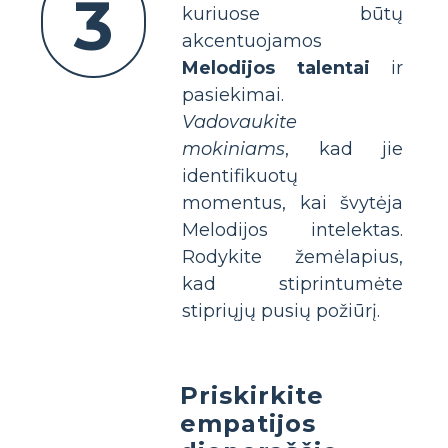
3
kuriuose būtų
akcentuojamos
Melodijos talentai
ir
pasiekimai.
Vadovaukite
mokiniams
, kad jie
identifikuotų
momentus, kai švytėja
Melodijos intelektas.
Rodykite žemėlapius,
kad stiprintumėte
stipriųjų pusių požiūrį.
Priskirkite
empatijos