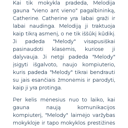
Kai tik mokykla pradeda, Melodija
gauna "vieno ant vieno" pagalbininką,
Catherine. Catherine yra labai graži ir
labai naudinga. Melodiją ji traktuoja
kaip tikrą asmenį, o ne tik iššūkį kūdikį.
Ji padeda "Melody" visapusiškai
pasinaudoti klasėmis, kuriose ji
dalyvauja. Ji netgi padeda "Melody"
įsigyti išgalvoto, naujo kompiuterio,
kuris padeda "Melody" tikrai bendrauti
su jais esančiais žmonėmis ir parodyti,
kaip ji yra protinga.
Per kelis mėnesius nuo to laiko, kai
gauna naują komunikacijos
kompiuterį, "Melody" laimėjo varžybas
mokykloje ir tapo mokyklos prestižinės