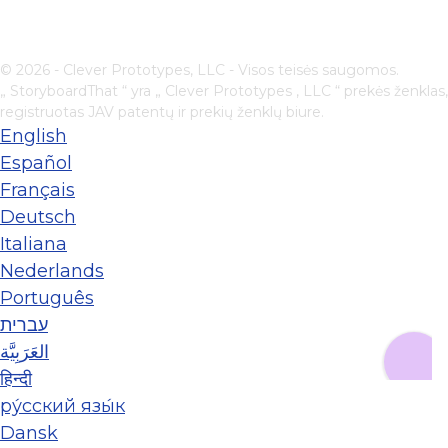
© 2026 - Clever Prototypes, LLC - Visos teisės saugomos.
„ StoryboardThat “ yra „
Clever Prototypes , LLC
“ prekės ženklas,
registruotas JAV patentų ir prekių ženklų biure.
English
Español
Français
Deutsch
Italiana
Nederlands
Português
עברית
العَرَبِيَّة
हिन्दी
ру́сский язы́к
Dansk