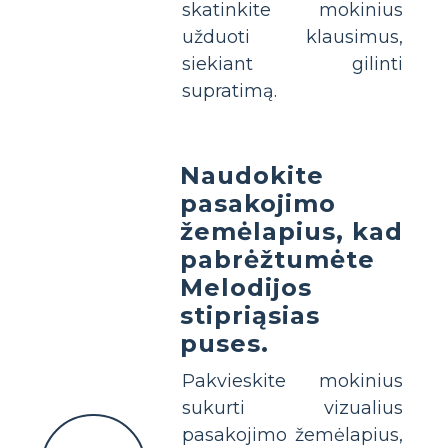
skatinkite mokinius
užduoti klausimus,
siekiant gilinti
supratimą.
Naudokite
pasakojimo
žemėlapius, kad
pabrėžtumėte
Melodijos
stipriąsias
puses.
Pakvieskite mokinius
sukurti vizualius
pasakojimo žemėlapius,