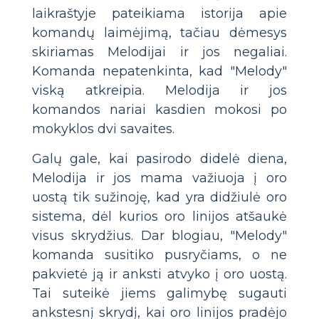
laikraštyje pateikiama istorija apie
komandų laimėjimą, tačiau dėmesys
skiriamas Melodijai ir jos negaliai.
Komanda nepatenkinta, kad "Melody"
viską atkreipia. Melodija ir jos
komandos nariai kasdien mokosi po
mokyklos dvi savaites.
Galų gale, kai pasirodo didelė diena,
Melodija ir jos mama važiuoja į oro
uostą tik sužinoję, kad yra didžiulė oro
sistema, dėl kurios oro linijos atšaukė
visus skrydžius. Dar blogiau, "Melody"
komanda susitiko pusryčiams, o ne
pakvietė ją ir anksti atvyko į oro uostą.
Tai suteikė jiems galimybę sugauti
ankstesnį skrydį, kai oro linijos pradėjo