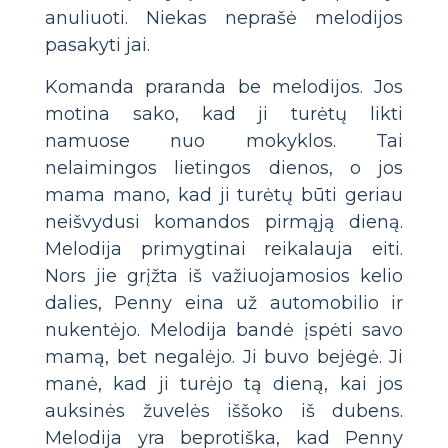
anuliuoti. Niekas neprašė melodijos
pasakyti jai.
Komanda praranda be melodijos. Jos
motina sako, kad ji turėtų likti
namuose nuo mokyklos. Tai
nelaimingos lietingos dienos, o jos
mama mano, kad ji turėtų būti geriau
neišvydusi komandos pirmąją dieną.
Melodija primygtinai reikalauja eiti.
Nors jie grįžta iš važiuojamosios kelio
dalies, Penny eina už automobilio ir
nukentėjo. Melodija bandė įspėti savo
mamą, bet negalėjo. Ji buvo bejėgė. Ji
manė, kad ji turėjo tą dieną, kai jos
auksinės žuvelės iššoko iš dubens.
Melodija yra beprotiška, kad Penny