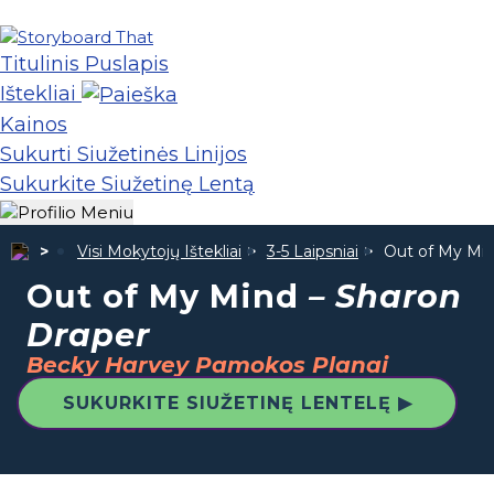
Titulinis Puslapis
Ištekliai
Kainos
Sukurti Siužetinės Linijos
Sukurkite Siužetinę Lentą
Visi Mokytojų Ištekliai
3-5 Laipsniai
Out of My Mi
Out of My Mind
– Sharon
Draper
Becky Harvey Pamokos Planai
SUKURKITE SIUŽETINĘ LENTELĘ ▶