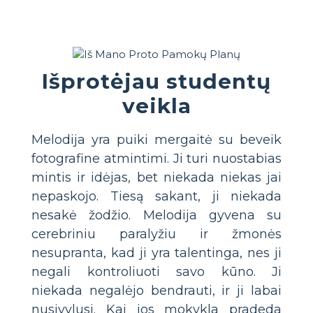
Išprotėjau studentų
veikla
Melodija yra puiki mergaitė su beveik
fotografine atmintimi. Ji turi nuostabias
mintis ir idėjas, bet niekada niekas jai
nepaskojo. Tiesą sakant, ji niekada
nesakė žodžio. Melodija gyvena su
cerebriniu paralyžiu ir žmonės
nesupranta, kad ji yra talentinga, nes ji
negali kontroliuoti savo kūno. Ji
niekada negalėjo bendrauti, ir ji labai
nusivylusi. Kai jos mokykla pradeda