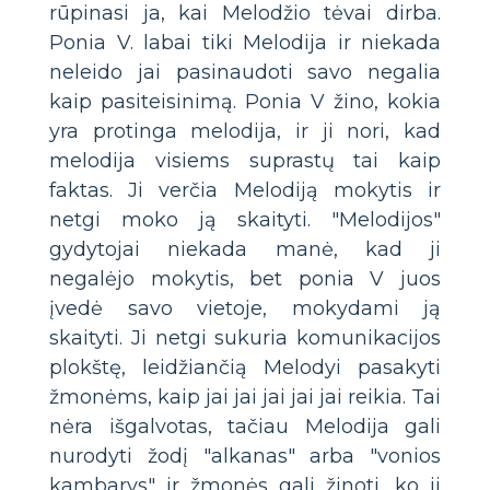
rūpinasi ja, kai Melodžio tėvai dirba.
Ponia V. labai tiki Melodija ir niekada
neleido jai pasinaudoti savo negalia
kaip pasiteisinimą. Ponia V žino, kokia
yra protinga melodija, ir ji nori, kad
melodija visiems suprastų tai kaip
faktas. Ji verčia Melodiją mokytis ir
netgi moko ją skaityti. "Melodijos"
gydytojai niekada manė, kad ji
negalėjo mokytis, bet ponia V juos
įvedė savo vietoje, mokydami ją
skaityti. Ji netgi sukuria komunikacijos
plokštę, leidžiančią Melodyi pasakyti
žmonėms, kaip jai jai jai jai jai reikia. Tai
nėra išgalvotas, tačiau Melodija gali
nurodyti žodį "alkanas" arba "vonios
kambarys" ir žmonės gali žinoti, ko ji