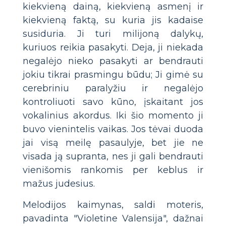
kiekvieną dainą, kiekvieną asmenį ir
kiekvieną faktą, su kuria jis kadaise
susiduria. Ji turi milijoną dalykų,
kuriuos reikia pasakyti. Deja, ji niekada
negalėjo nieko pasakyti ar bendrauti
jokiu tikrai prasmingu būdu; Ji gimė su
cerebriniu paralyžiu ir negalėjo
kontroliuoti savo kūno, įskaitant jos
vokalinius akordus. Iki šio momento ji
buvo vienintelis vaikas. Jos tėvai duoda
jai visą meilę pasaulyje, bet jie ne
visada ją supranta, nes ji gali bendrauti
vienišomis rankomis per keblus ir
mažus judesius.
Melodijos kaimynas, saldi moteris,
pavadinta "Violetine Valensija", dažnai