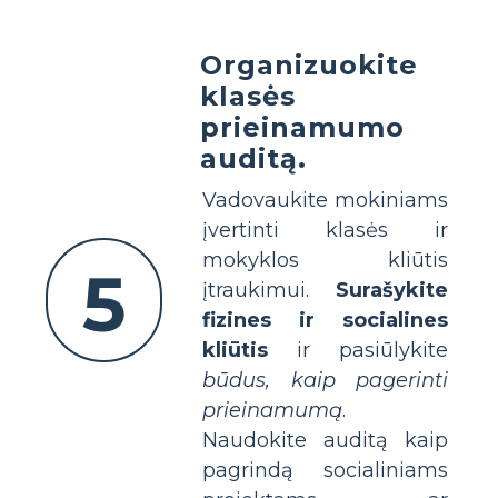
Organizuokite
klasės
prieinamumo
auditą.
Vadovaukite mokiniams
įvertinti klasės ir
mokyklos kliūtis
5
įtraukimui.
Surašykite
fizines ir socialines
kliūtis
ir pasiūlykite
būdus, kaip pagerinti
prieinamumą
.
Naudokite auditą kaip
pagrindą socialiniams