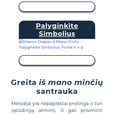
PERŽIŪRĖTI VEIKLĄ
Palyginkite
Simbolius
PERŽIŪRĖTI VEIKLĄ
Greita
iš mano minčių
santrauka
Melodija yra nepaprastai protinga ir turi
įspūdingą atmintį. Ji gali prisiminti