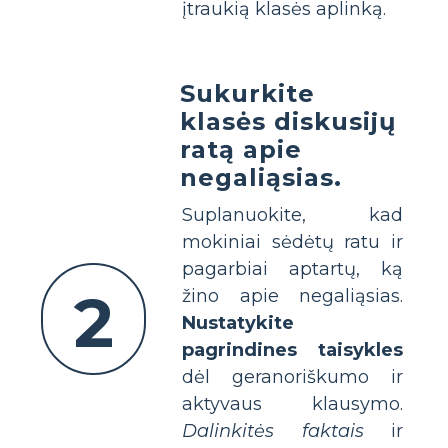
įtraukią klasės aplinką.
Sukurkite
klasės diskusijų
ratą apie
negaliąsias.
Suplanuokite, kad
mokiniai sėdėtų ratu ir
pagarbiai aptartų, ką
2
žino apie negaliąsias.
Nustatykite
pagrindines taisykles
dėl geranoriškumo ir
aktyvaus klausymo.
Dalinkitės faktais
ir