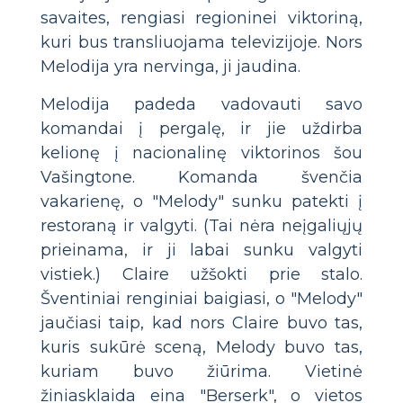
savaites, rengiasi regioninei viktoriną,
kuri bus transliuojama televizijoje. Nors
Melodija yra nervinga, ji jaudina.
Melodija padeda vadovauti savo
komandai į pergalę, ir jie uždirba
kelionę į nacionalinę viktorinos šou
Vašingtone. Komanda švenčia
vakarienę, o "Melody" sunku patekti į
restoraną ir valgyti. (Tai nėra neįgaliųjų
prieinama, ir ji labai sunku valgyti
vistiek.) Claire užšokti prie stalo.
Šventiniai renginiai baigiasi, o "Melody"
jaučiasi taip, kad nors Claire buvo tas,
kuris sukūrė sceną, Melody buvo tas,
kuriam buvo žiūrima. Vietinė
žiniasklaida eina "Berserk", o vietos