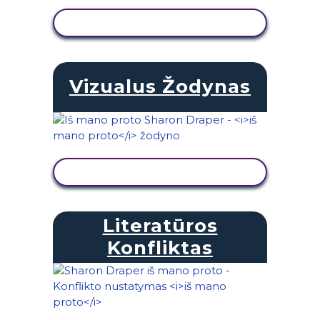
PERŽIŪRĖTI VEIKLĄ
Vizualus Žodynas
PERŽIŪRĖTI VEIKLĄ
Literatūros
Konfliktas