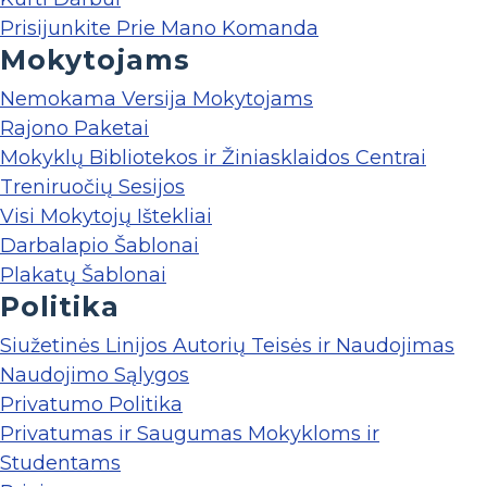
Prisijunkite Prie Mano Komanda
Mokytojams
Nemokama Versija Mokytojams
Rajono Paketai
Mokyklų Bibliotekos ir Žiniasklaidos Centrai
Treniruočių Sesijos
Visi Mokytojų Ištekliai
Darbalapio Šablonai
Plakatų Šablonai
Politika
Siužetinės Linijos Autorių Teisės ir Naudojimas
Naudojimo Sąlygos
Privatumo Politika
Privatumas ir Saugumas Mokykloms ir
Studentams