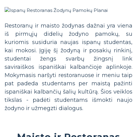
Restoranų ir maisto žodynas dažnai yra viena
iš pirmųjų didelių žodyno pamokų, su
kuriomis susiduria naujas ispanų studentas,
kai mokosi. Įgiję šį žodyną ir posakių rinkinį,
studentai žengs svarbų žingsnį link
saviraiškos ispaniškai kalbančioje aplinkoje.
Mokymasis naršyti restoranuose ir meniu taip
pat padeda studentams per maistą pažinti
ispaniškai kalbančių šalių kultūrą. Šios veiklos
tikslas - padėti studentams išmokti naujo
žodyno ir užmegzti dialogus.
Maisto ir Restoranas