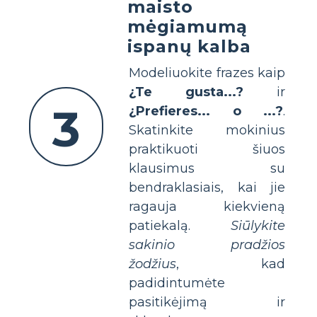
maisto
mėgiamumą
ispanų kalba
Modeliuokite frazes kaip
¿Te gusta...?
ir
3
¿Prefieres... o ...?
.
Skatinkite mokinius
praktikuoti šiuos
klausimus su
bendraklasiais, kai jie
ragauja kiekvieną
patiekalą.
Siūlykite
sakinio pradžios
žodžius
, kad
padidintumėte
pasitikėjimą ir