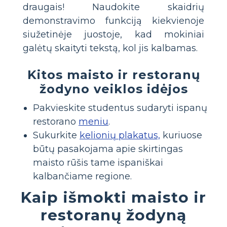
draugais! Naudokite skaidrių
demonstravimo funkciją kiekvienoje
siužetinėje juostoje, kad mokiniai
galėtų skaityti tekstą, kol jis kalbamas.
Kitos maisto ir restoranų
žodyno veiklos idėjos
Pakvieskite studentus sudaryti ispanų
restorano
meniu
.
Sukurkite
kelionių plakatus,
kuriuose
būtų pasakojama apie skirtingas
maisto rūšis tame ispaniškai
kalbančiame regione.
Kaip išmokti maisto ir
restoranų žodyną