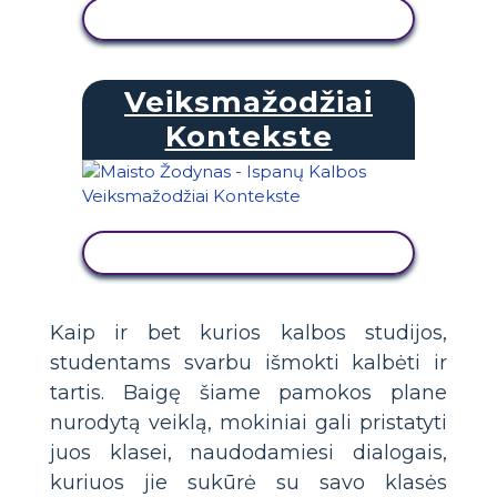
PERŽIŪRĖTI VEIKLĄ
Veiksmažodžiai
Kontekste
PERŽIŪRĖTI VEIKLĄ
Kaip ir bet kurios kalbos studijos,
studentams svarbu išmokti kalbėti ir
tartis. Baigę šiame pamokos plane
nurodytą veiklą, mokiniai gali pristatyti
juos klasei, naudodamiesi dialogais,
kuriuos jie sukūrė su savo klasės