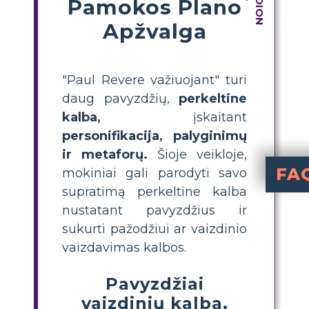
Pamokos Plano
Apžvalga
"Paul Revere važiuojant" turi
daug pavyzdžių,
perkeltine
kalba,
įskaitant
personifikacija, palyginimų
ir
metaforų.
Šioje veikloje,
FA
mokiniai gali parodyti savo
supratimą perkeltine kalba
Kokie yr
("uždegė že
Kaip mokinia
Mokiniai gali rasti
Kokia yr
Paskirkite mokiniams suk
Kodėl vaizding
Vaizdinga kalba prideda gyv
Kuo skirias
naudoja žodžius kaip "kaip" ar "lyg" norėdamas pa
yra tiesiogin
nustatant pavyzdžius ir
sukurti pažodžiui ar vaizdinio
vaizdavimas kalbos.
Pavyzdžiai
vaizdinių kalba,