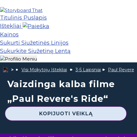
Titulinis Puslapis
Ištekliai
Kainos
Sukurti Siužetinės Linijos
Sukurkite Siužetinę Lentą
Visi Mokytojų Ištekliai
3-5 Laipsniai
Paul Revere 
Vaizdinga kalba filme
„Paul Revere's Ride“
KOPIJUOTI VEIKLĄ