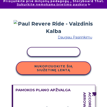
Prisijunkite prie milijonų pedagogų „ Storyboard That.
Sukurkite nemokamą švietimo paskyrą
✨
Daugiau Pasirinkimų
KOPIJUOTI VEIKLĄ
NUKOPIJUOKITE ŠIĄ
SIUŽETINĘ LENTĄ
PAMOKOS PLANO APŽVALGA