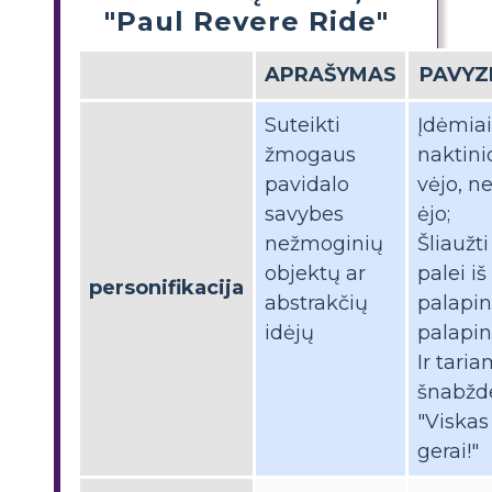
"Paul Revere Ride"
APRAŠYMAS
PAVYZ
Suteikti
Įdėmiai
žmogaus
naktini
pavidalo
vėjo, ne
savybes
ėjo;
nežmoginių
Šliaužti
objektų ar
palei iš
personifikacija
abstrakčių
palapin
idėjų
palapin
Ir tari
šnabžd
"Viskas
gerai!"