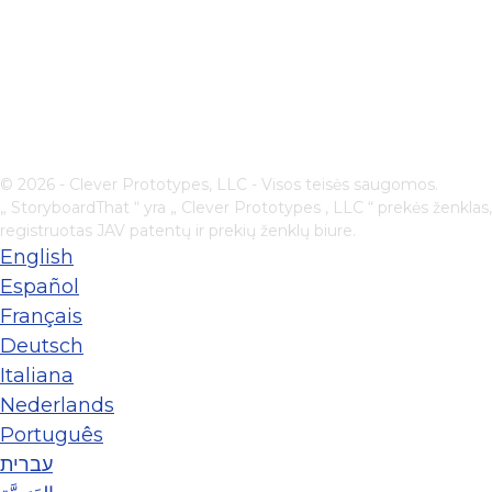
© 2026 - Clever Prototypes, LLC - Visos teisės saugomos.
„ StoryboardThat “ yra „
Clever Prototypes , LLC
“ prekės ženklas,
registruotas JAV patentų ir prekių ženklų biure.
English
Español
Français
Deutsch
Italiana
Nederlands
Português
עברית