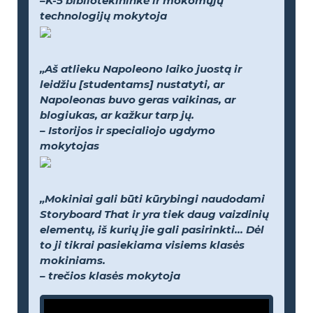
–K-5 bibliotekininkė ir mokomųjų
technologijų mokytoja
„Aš atlieku Napoleono laiko juostą ir
leidžiu [studentams] nustatyti, ar
Napoleonas buvo geras vaikinas, ar
blogiukas, ar kažkur tarp jų.
– Istorijos ir specialiojo ugdymo
mokytojas
„Mokiniai gali būti kūrybingi naudodami
Storyboard That ir yra tiek daug vaizdinių
elementų, iš kurių jie gali pasirinkti... Dėl
to ji tikrai pasiekiama visiems klasės
mokiniams.
– trečios klasės mokytoja