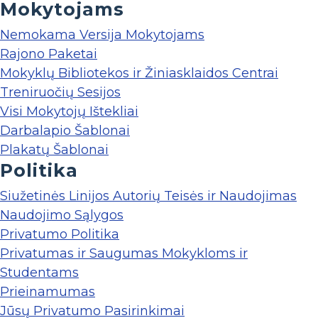
Mokytojams
Nemokama Versija Mokytojams
Rajono Paketai
Mokyklų Bibliotekos ir Žiniasklaidos Centrai
Treniruočių Sesijos
Visi Mokytojų Ištekliai
Darbalapio Šablonai
Plakatų Šablonai
Politika
Siužetinės Linijos Autorių Teisės ir Naudojimas
Naudojimo Sąlygos
Privatumo Politika
Privatumas ir Saugumas Mokykloms ir
Studentams
Prieinamumas
Jūsų Privatumo Pasirinkimai