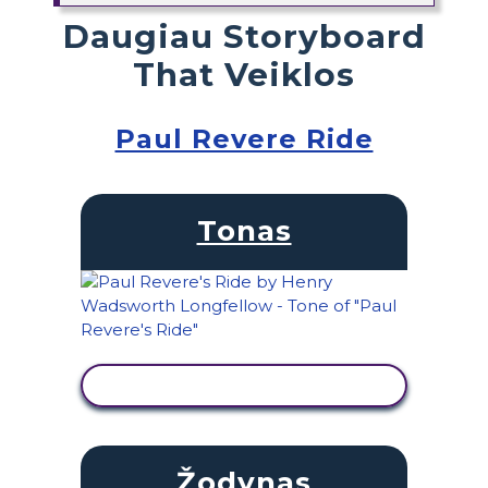
Daugiau Storyboard
That Veiklos
Paul Revere Ride
Tonas
PERŽIŪRĖTI VEIKLĄ
Žodynas