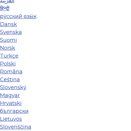
العَرَبِيَّة
हिन्दी
ру́сский язы́к
Dansk
Svenska
Suomi
Norsk
Türkçe
Polski
Româna
Ceština
Slovenský
Magyar
Hrvatski
български
Lietuvos
Slovenščina