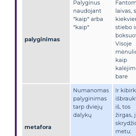
Palyginus
Fanto
naudojant
laivas, 
"kaip" arba
kiekvi
"kaip"
stiebo i
boksuot
palyginimas
Visoje
mėnuli
kaip
kalėji
bare
Numanomas
Ir kibirk
palyginimas
išbrauk
tarp dviejų
iš, tos
dalykų
žirgas, 
skrydži
metafora
metu;