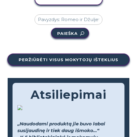
PAIEŠKA
PERŽIŪRĖTI VISUS MOKYTOJŲ IŠTEKLIUS
Atsiliepimai
„Naudodami produktą jie buvo labai
susijaudinę ir tiek daug išmoko...“