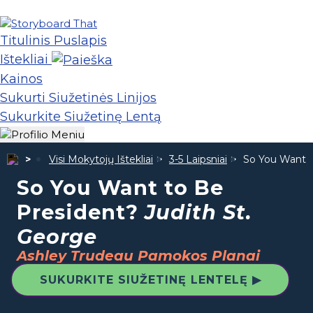
Titulinis Puslapis
Ištekliai
Kainos
Sukurti Siužetinės Linijos
Sukurkite Siužetinę Lentą
Visi Mokytojų Ištekliai
3-5 Laipsniai
So You Want 
So You Want to Be
President?
Judith St.
George
Ashley Trudeau Pamokos Planai
SUKURKITE SIUŽETINĘ LENTELĘ ▶