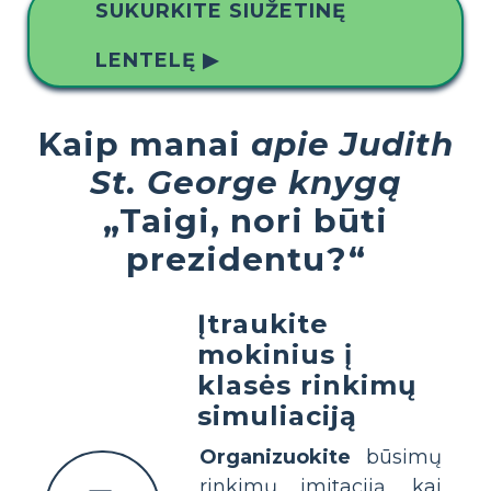
SUKURKITE SIUŽETINĘ
LENTELĘ ▶
Kaip manai
apie Judith
St. George knygą
„Taigi, nori būti
prezidentu?“
Įtraukite
mokinius į
klasės rinkimų
simuliaciją
Organizuokite
būsimų
rinkimų imitaciją, kai