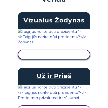
Vizualus Žodynas
PERŽIŪRĖTI VEIKLĄ
Už ir Prieš