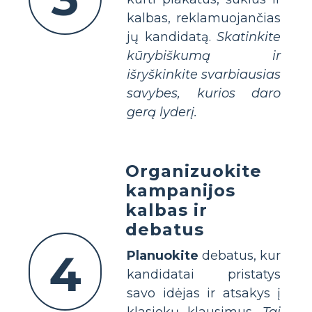
kalbas, reklamuojančias
jų kandidatą.
Skatinkite
kūrybiškumą ir
išryškinkite svarbiausias
savybes, kurios daro
gerą lyderį.
Organizuokite
kampanijos
kalbas ir
debatus
4
Planuokite
debatus, kur
kandidatai pristatys
savo idėjas ir atsakys į
klasiokų klausimus.
Tai