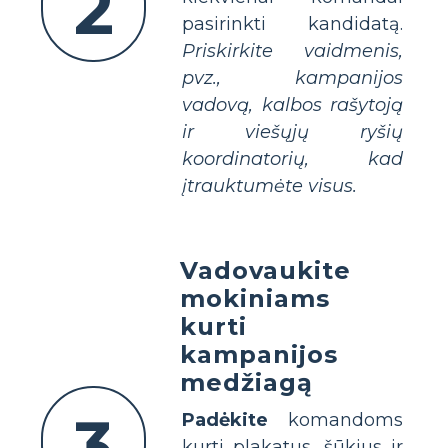
2
pasirinkti kandidatą.
Priskirkite vaidmenis,
pvz., kampanijos
vadovą, kalbos rašytoją
ir viešųjų ryšių
koordinatorių, kad
įtrauktumėte visus.
Vadovaukite
mokiniams
kurti
kampanijos
medžiagą
3
Padėkite
komandoms
kurti plakatus, šūkius ir