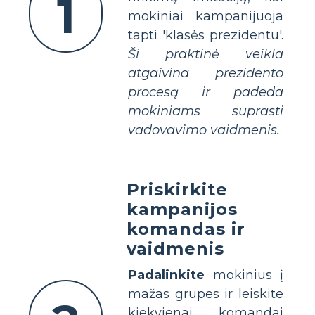
1
mokiniai kampanijuoja
tapti 'klasės prezidentu'.
Ši praktinė veikla
atgaivina prezidento
procesą ir padeda
mokiniams suprasti
vadovavimo vaidmenis.
Priskirkite
kampanijos
komandas ir
vaidmenis
Padalinkite
mokinius į
mažas grupes ir leiskite
kiekvienai komandai