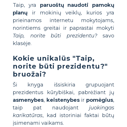
Taip, yra
paruoštų naudoti pamokų
planų
ir mokinių veiklų, kurios yra
prieinamos internetu mokytojams,
norintiems greitai ir paprastai mokyti
Taip, norite būti prezidentu?
savo
klasėje.
Kokie unikalūs "Taip,
norite būti prezidentu?"
bruožai?
Ši knyga išsiskiria grupuojant
prezidentus kūrybiškai, pabrėžiant jų
asmenybes
,
keistenybes
ir
pomėgius
,
taip pat naudojant
juokingas
karikatūras
, kad istoriniai faktai būtų
įsimenami vaikams.