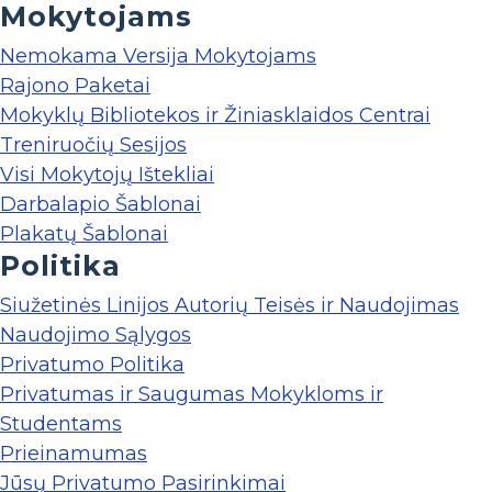
Mokytojams
Nemokama Versija Mokytojams
Rajono Paketai
Mokyklų Bibliotekos ir Žiniasklaidos Centrai
Treniruočių Sesijos
Visi Mokytojų Ištekliai
Darbalapio Šablonai
Plakatų Šablonai
Politika
Siužetinės Linijos Autorių Teisės ir Naudojimas
Naudojimo Sąlygos
Privatumo Politika
Privatumas ir Saugumas Mokykloms ir
Studentams
Prieinamumas
Jūsų Privatumo Pasirinkimai