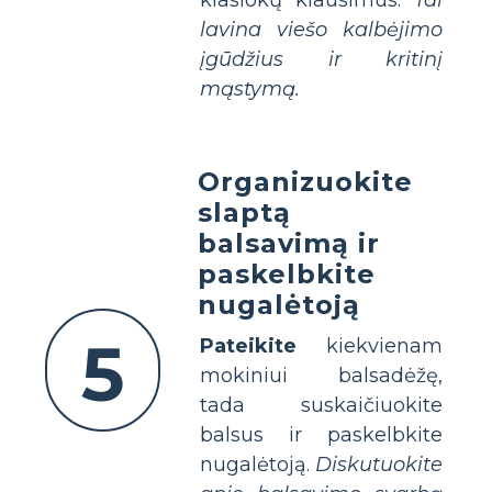
lavina viešo kalbėjimo
įgūdžius ir kritinį
mąstymą.
Organizuokite
slaptą
balsavimą ir
paskelbkite
nugalėtoją
5
Pateikite
kiekvienam
mokiniui balsadėžę,
tada suskaičiuokite
balsus ir paskelbkite
nugalėtoją.
Diskutuokite