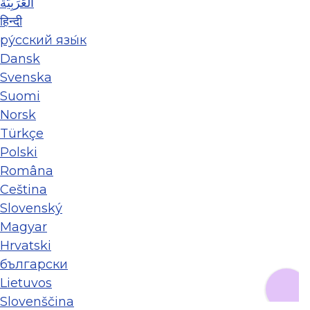
العَرَبِيَّة
हिन्दी
ру́сский язы́к
Dansk
Svenska
Suomi
Norsk
Türkçe
Polski
Româna
Ceština
Slovenský
Magyar
Hrvatski
български
Lietuvos
Slovenščina