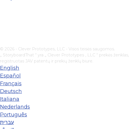
© 2026 - Clever Prototypes, LLC - Visos teisės saugomos.
„ StoryboardThat “ yra „
Clever Prototypes , LLC
“ prekės ženklas,
registruotas JAV patentų ir prekių ženklų biure.
English
Español
Français
Deutsch
Italiana
Nederlands
Português
עברית