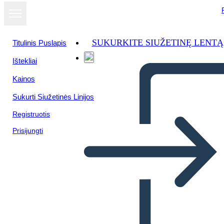
SUKURKITE SIUŽETINĘ LENTĄ
Titulinis Puslapis
Ištekliai
Žiūrėti kaip
Kainos
skaidrių
demonstraciją
Sukurti Siužetinės Linijos
Registruotis
Prisijungti
Storyboard estudiante
Unadista Auténtico