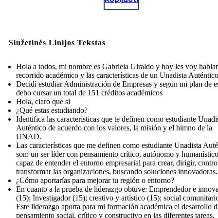
Siužetinės Linijos Tekstas
Hola a todos, mi nombre es Gabriela Giraldo y hoy les voy habla
recorrido académico y las características de un Unadista Auténtico
Decidí estudiar Administración de Empresas y según mi plan de e
debo cursar un total de 151 créditos académicos
Hola, claro que si
¿Qué estas estudiando?
Identifica las características que te definen como estudiante Unadi
Auténtico de acuerdo con los valores, la misión y el himno de la
UNAD.
Las características que me definen como estudiante Unadista Auté
son: un ser líder con pensamiento crítico, autónomo y humanístico
capaz de entender el entorno empresarial para crear, dirigir, contro
transformar las organizaciones, buscando soluciones innovadoras.
¿Cómo aportarías para mejorar tu región o entorno?
En cuanto a la prueba de liderazgo obtuve: Emprendedor e innov
(15); Investigador (15); creativo y artístico (15); social comunitario
Este liderazgo aporta para mi formación académica el desarrollo d
pensamiento social, crítico y constructivo en las diferentes tareas,