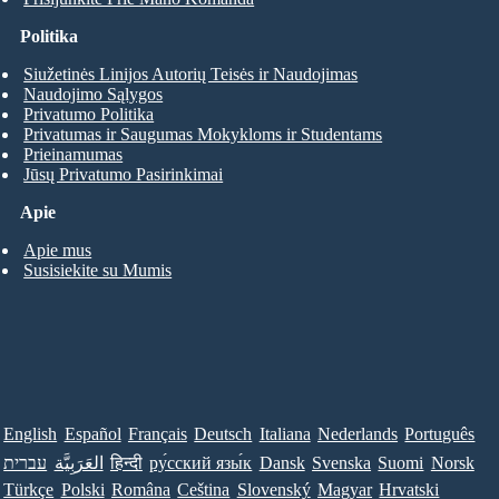
Politika
Siužetinės Linijos Autorių Teisės ir Naudojimas
Naudojimo Sąlygos
Privatumo Politika
Privatumas ir Saugumas Mokykloms ir Studentams
Prieinamumas
Jūsų Privatumo Pasirinkimai
Apie
Apie mus
Susisiekite su Mumis
English
Español
Français
Deutsch
Italiana
Nederlands
Português
עברית
العَرَبِيَّة
हिन्दी
ру́сский язы́к
Dansk
Svenska
Suomi
Norsk
Türkçe
Polski
Româna
Ceština
Slovenský
Magyar
Hrvatski