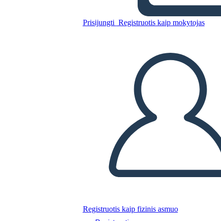
Prisijungti
Registruotis kaip mokytojas
Nukopijuokite šią siužetinę lentą
SUKURTI SIUŽETINĘ LENTĄ
PALEISTI SKAIDRIŲ DEMONSTRACIJĄ
SKAITYK MAN
Registruotis kaip fizinis asmuo