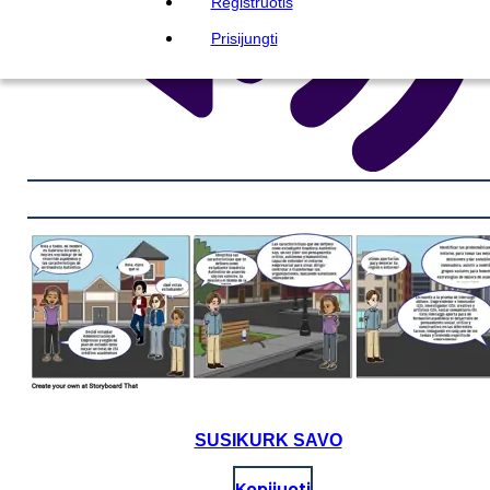
Registruotis
Prisijungti
SUSIKURK SAVO
Kopijuoti