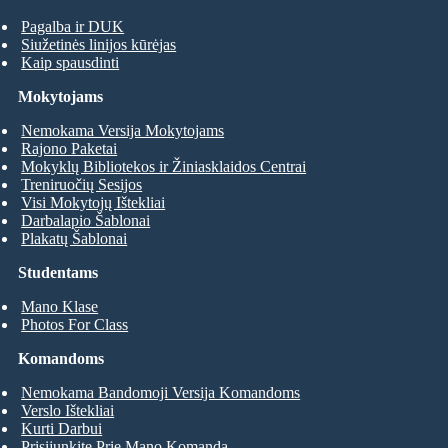
Pagalba ir DUK
Siužetinės linijos kūrėjas
Kaip spausdinti
Mokytojams
Nemokama Versija Mokytojams
Rajono Paketai
Mokyklų Bibliotekos ir Žiniasklaidos Centrai
Treniruočių Sesijos
Visi Mokytojų Ištekliai
Darbalapio Šablonai
Plakatų Šablonai
Studentams
Mano Klase
Photos For Class
Komandoms
Nemokama Bandomoji Versija Komandoms
Verslo Ištekliai
Kurti Darbui
Prisijunkite Prie Mano Komanda