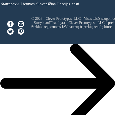
български
Lietuvos
Slovenščina
Latvijas
eesti
© 2026 - Clever Prototypes, LLC - Visos teisės saugomo
„ StoryboardThat “ yra „
Clever Prototypes , LLC
“ prek
ženklas, registruotas JAV patentų ir prekių ženklų biure.