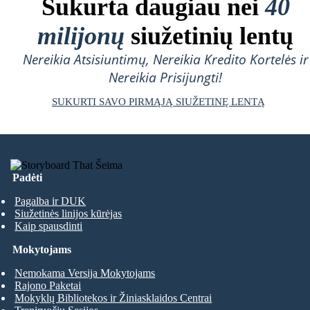
Sukurta daugiau nei
40
milijonų
siužetinių lentų
Nereikia Atsisiuntimų, Nereikia Kredito Kortelės ir
Nereikia Prisijungti!
SUKURTI SAVO PIRMĄJĄ SIUŽETINĘ LENTĄ
Padėti
Pagalba ir DUK
Siužetinės linijos kūrėjas
Kaip spausdinti
Mokytojams
Nemokama Versija Mokytojams
Rajono Paketai
Mokyklų Bibliotekos ir Žiniasklaidos Centrai