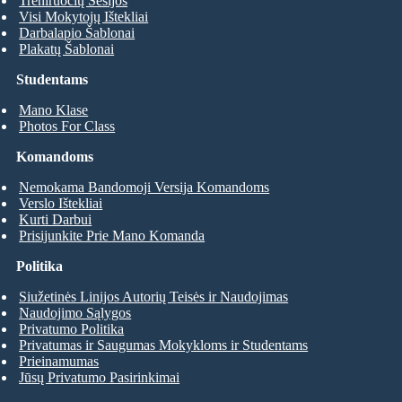
Treniruočių Sesijos
Visi Mokytojų Ištekliai
Darbalapio Šablonai
Plakatų Šablonai
Studentams
Mano Klase
Photos For Class
Komandoms
Nemokama Bandomoji Versija Komandoms
Verslo Ištekliai
Kurti Darbui
Prisijunkite Prie Mano Komanda
Politika
Siužetinės Linijos Autorių Teisės ir Naudojimas
Naudojimo Sąlygos
Privatumo Politika
Privatumas ir Saugumas Mokykloms ir Studentams
Prieinamumas
Jūsų Privatumo Pasirinkimai