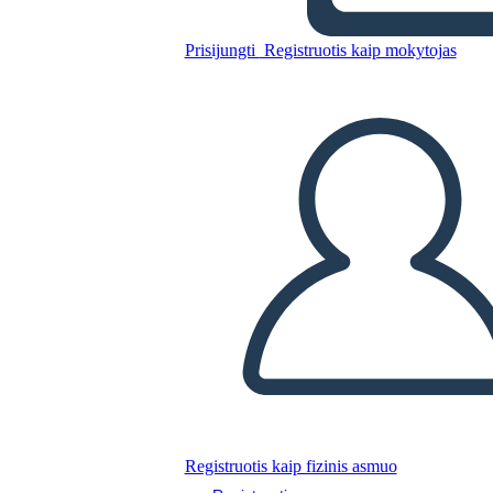
The creation
Prisijungti
Registruotis kaip mokytojas
Nukopijuokite šią siužetinę lentą
SUKURTI SIUŽETINĘ LENTĄ
PALEISTI SKAIDRIŲ DEMONSTRACIJĄ
SKAITYK MAN
Registruotis kaip fizinis asmuo