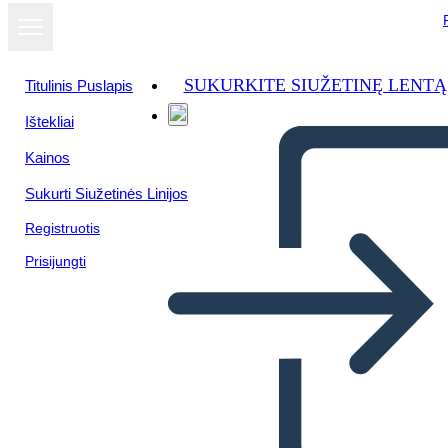
SUKURKITE SIUŽETINĘ LENTĄ
Titulinis Puslapis
Ištekliai
Žiūrėti kaip
Kainos
skaidrių
demonstraciją
Sukurti Siužetinės Linijos
Registruotis
Prisijungti