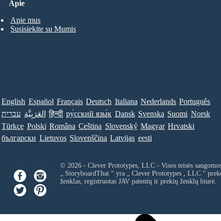
Apie
Apie mus
Susisiekite su Mumis
English
Español
Français
Deutsch
Italiana
Nederlands
Português
עברית
العَرَبِيَّة
हिन्दी
ру́сский язы́к
Dansk
Svenska
Suomi
Norsk
Türkçe
Polski
Româna
Ceština
Slovenský
Magyar
Hrvatski
български
Lietuvos
Slovenščina
Latvijas
eesti
© 2026 - Clever Prototypes, LLC - Visos teisės saugomo
„ StoryboardThat “ yra „
Clever Prototypes , LLC
“ prek
ženklas, registruotas JAV patentų ir prekių ženklų biure.