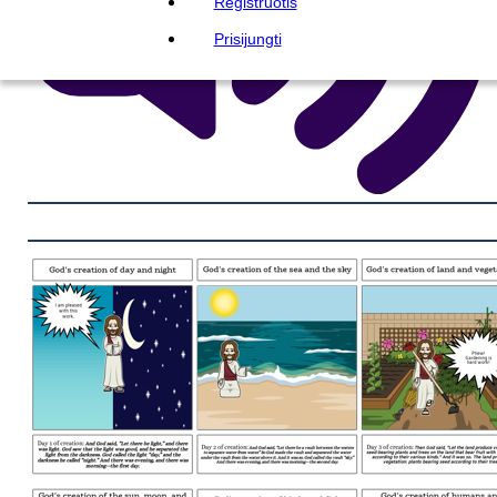
Registruotis
Prisijungti