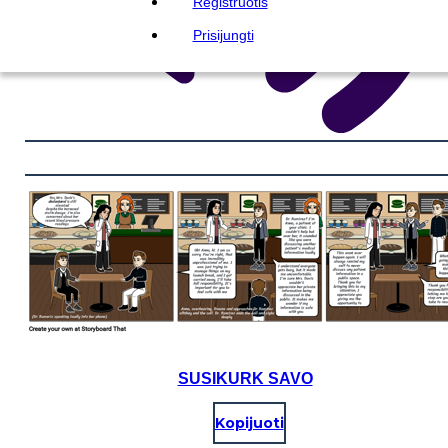
Registruotis
Prisijungti
SUSIKURK SAVO
Kopijuoti