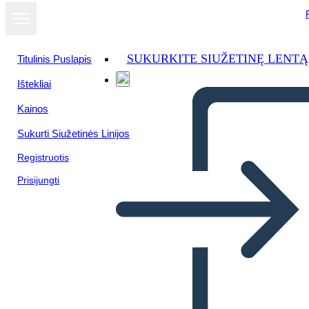
SUKURKITE SIUŽETINĘ LENTĄ
Titulinis Puslapis
Ištekliai
Žiūrėti kaip
Kainos
skaidrių
demonstraciją
Sukurti Siužetinės Linijos
Registruotis
Prisijungti
JULIA ANN C. JURILLO