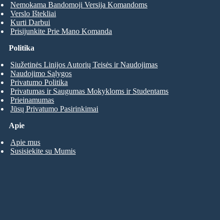
Nemokama Bandomoji Versija Komandoms
Verslo Ištekliai
Kurti Darbui
Prisijunkite Prie Mano Komanda
Politika
Siužetinės Linijos Autorių Teisės ir Naudojimas
Naudojimo Sąlygos
Privatumo Politika
Privatumas ir Saugumas Mokykloms ir Studentams
Prieinamumas
Jūsų Privatumo Pasirinkimai
Apie
Apie mus
Susisiekite su Mumis