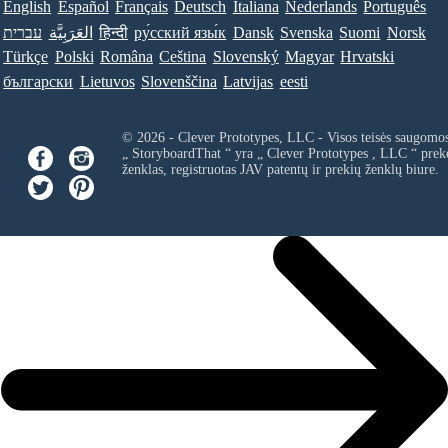
English
Español
Français
Deutsch
Italiana
Nederlands
Português
עברית
العَرَبِيَّة
हिन्दी
ру́сский язы́к
Dansk
Svenska
Suomi
Norsk
Türkçe
Polski
Româna
Ceština
Slovenský
Magyar
Hrvatski
български
Lietuvos
Slovenščina
Latvijas
eesti
© 2026 - Clever Prototypes, LLC - Visos teisės saugomo
„ StoryboardThat “ yra „
Clever Prototypes , LLC
“ prek
ženklas, registruotas JAV patentų ir prekių ženklų biure.