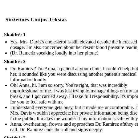
Siužetinės Linijos Tekstas
Skaidrė: 1
Yes, Mrs. Davis's cholesterol is still elevated despite the increased 
dosage. I'm also concerned about her resent blood pressure readin
(Dr. Rameriz speaking loudly into her phone)
Skaidrė: 2
Dr. Ramirez? I'm Anna, a patient at your clinic. I couldn't help bu
her, it sounded like you were discussing another patient's medical
information loudly.
Oh! Anna, hi. I am so sorry. You're right, that was incredibly
unprofessional of me. I was just trying to manage things on my l
break, and I got carried away, I'll take full responsibility. It's impo
for you to feel safe with me
I understand everyone gets busy, but it made me uncomfortable. I
Mrs. Davis wouldn't appreciate her private information being dis
in the public. It makes me wonder if my information is safe with 
Anna, overhearing, frowns and approaches Dr. Ramirez aftthey e
call. Dr. Ramirez ends the call and sighs deeply.