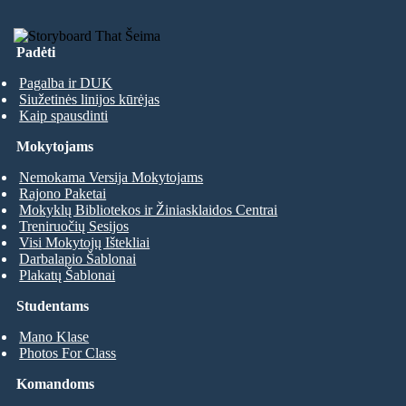
Padėti
Pagalba ir DUK
Siužetinės linijos kūrėjas
Kaip spausdinti
Mokytojams
Nemokama Versija Mokytojams
Rajono Paketai
Mokyklų Bibliotekos ir Žiniasklaidos Centrai
Treniruočių Sesijos
Visi Mokytojų Ištekliai
Darbalapio Šablonai
Plakatų Šablonai
Studentams
Mano Klase
Photos For Class
Komandoms