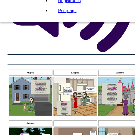
Registruotis
Prisijungti