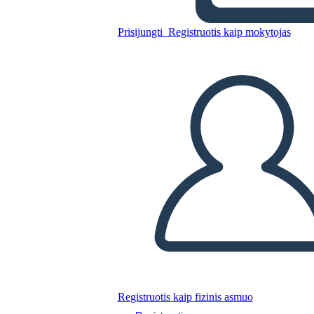
Untitled Storyboard
Prisijungti
Registruotis kaip mokytojas
Nukopijuokite šią siužetinę lentą
SUKURTI SIUŽETINĘ LENTĄ
PALEISTI SKAIDRIŲ DEMONSTRACIJĄ
SKAITYK MAN
Registruotis kaip fizinis asmuo