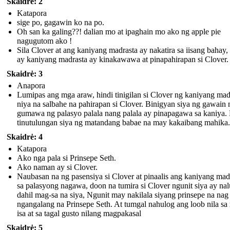
Skaidrė: 2
Katapora
sige po, gagawin ko na po.
Oh san ka galing??! dalian mo at ipaghain mo ako ng apple pie
nagugutom ako !
Sila Clover at ang kaniyang madrasta ay nakatira sa iisang bahay,
ay kaniyang madrasta ay kinakawawa at pinapahirapan si Clover.
Skaidrė: 3
Anapora
Lumipas ang mga araw, hindi tinigilan si Clover ng kaniyang mad
niya na salbahe na pahirapan si Clover. Binigyan siya ng gawain 
gumawa ng palasyo palala nang palala ay pinapagawa sa kaniya.
tinutulungan siya ng matandang babae na may kakaibang mahika.
Skaidrė: 4
Katapora
Ako nga pala si Prinsepe Seth.
Ako naman ay si Clover.
Naubasan na ng pasensiya si Clover at pinaalis ang kaniyang mad
sa palasyong nagawa, doon na tumira si Clover ngunit siya ay na
dahil mag-sa na siya, Ngunit may nakilala siyang prinsepe na nag
ngangalang na Prinsepe Seth. At tumgal nahulog ang loob nila sa i
isa at sa tagal gusto nilang magpakasal
Skaidrė: 5