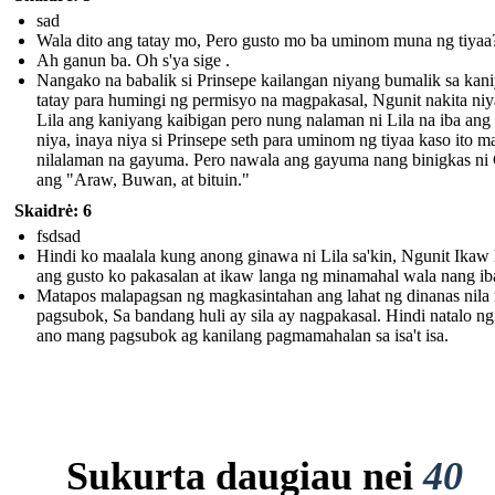
sad
Wala dito ang tatay mo, Pero gusto mo ba uminom muna ng tiyaa
Ah ganun ba. Oh s'ya sige .
Nangako na babalik si Prinsepe kailangan niyang bumalik sa kan
tatay para humingi ng permisyo na magpakasal, Ngunit nakita niy
Lila ang kaniyang kaibigan pero nung nalaman ni Lila na iba ang
niya, inaya niya si Prinsepe seth para uminom ng tiyaa kaso ito 
nilalaman na gayuma. Pero nawala ang gayuma nang binigkas ni
ang "Araw, Buwan, at bituin."
Skaidrė: 6
fsdsad
Hindi ko maalala kung anong ginawa ni Lila sa'kin, Ngunit Ikaw 
ang gusto ko pakasalan at ikaw langa ng minamahal wala nang ib
Matapos malapagsan ng magkasintahan ang lahat ng dinanas nila
pagsubok, Sa bandang huli ay sila ay nagpakasal. Hindi natalo n
ano mang pagsubok ag kanilang pagmamahalan sa isa't isa.
Sukurta daugiau nei
40