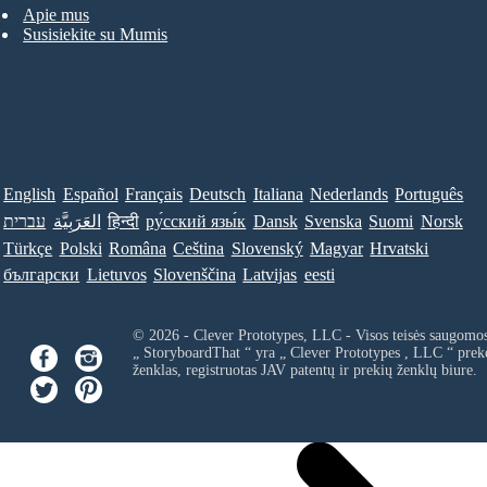
Apie mus
Susisiekite su Mumis
English
Español
Français
Deutsch
Italiana
Nederlands
Português
עברית
العَرَبِيَّة
हिन्दी
ру́сский язы́к
Dansk
Svenska
Suomi
Norsk
Türkçe
Polski
Româna
Ceština
Slovenský
Magyar
Hrvatski
български
Lietuvos
Slovenščina
Latvijas
eesti
© 2026 - Clever Prototypes, LLC - Visos teisės saugomo
„ StoryboardThat “ yra „
Clever Prototypes , LLC
“ prek
ženklas, registruotas JAV patentų ir prekių ženklų biure.