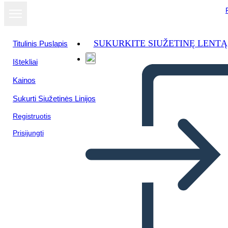
SUKURKITE SIUŽETINĘ LENTĄ
Titulinis Puslapis
Ištekliai
Žiūrėti kaip
Kainos
skaidrių
demonstraciją
Sukurti Siužetinės Linijos
Registruotis
Prisijungti