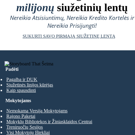
milijonų
siužetinių lentų
Nereikia Atsisiuntimų, Nereikia Kredito Kortelės ir
Nereikia Prisijungti!
SUKURTI SAVO PIRMĄJĄ SIUŽETINĘ LENTĄ
Padėti
Pagalba ir DUK
Siužetinės linijos kūrėjas
Kaip spausdinti
Mokytojams
Nemokama Versija Mokytojams
Rajono Paketai
Mokyklų Bibliotekos ir Žiniasklaidos Centrai
Treniruočių Sesijos
Visi Mokytojų Ištekliai