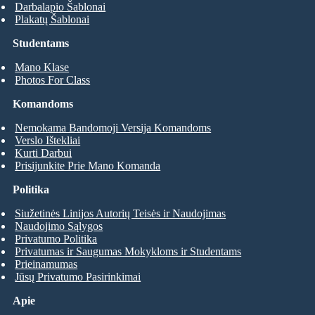
Darbalapio Šablonai
Plakatų Šablonai
Studentams
Mano Klase
Photos For Class
Komandoms
Nemokama Bandomoji Versija Komandoms
Verslo Ištekliai
Kurti Darbui
Prisijunkite Prie Mano Komanda
Politika
Siužetinės Linijos Autorių Teisės ir Naudojimas
Naudojimo Sąlygos
Privatumo Politika
Privatumas ir Saugumas Mokykloms ir Studentams
Prieinamumas
Jūsų Privatumo Pasirinkimai
Apie