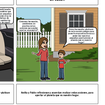
endió mucho
 cambios que
cer pequeñas
como el ya no
r bolsas de
y cambiarlas
Entonces hermanito,
s de papel!
pondremos en
practica estas
acciones para poder
Asies hermanita, platicare
aportar un poquito?!
de esto con mis amigos para
ponerlo en practica en casa y
poder dar nuestras
pequeñas aportaciones al
planeta que es nuestro
hogar!
 platican
Anitta y Pablo reflexionan y acuerdan realizar estas acciones, para
aportar al planeta que es nuestro hogar.