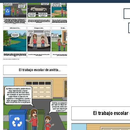
Ay Pablo el medio ambiente es
tan sucio!
muy importante y hacer
Ya vamos allegar niños,
conciencia de ello aun mas,
empiecen a tomar sus
por ejemplo el que nosotros
cosas, anitta no se te
Mira Pablo, mucha gente deja su
separemos la basura en
vaya a olvidar la cámara
basura, tirada por que no
orgánica e inorgánica, ayuda y
para que tomes las fotos
encuentra un basurero, por eso
hace una gran diferencia y en
para tu proyecto!
siempre puedes llevar una bolsa
este recorrido te lo explicare!
Anitta no comprendo,
de papel contigo, y ahí podrás ir
Tienes razón anitta, tanto
por que te dejaron ese
guardando tu basura y desecharla
las bolsas y otros
proyecto como tarea,
cuando encuentres un basurero.
plásticos se pueden
que tan importante
reutilizar como incluso las
puede ser?!
cascaras de la fruta,
haciendo compostas para
las plantas o el jardin.
Si, ahora comprendo un poco
Si mama ya la guarde!
mas, que el apagar las luces
Entonces Pablo si estas
cuando no se ocupan o el cerrar
entiendo lo importante
la llave del agua cuando no se
que puede ser hacer
ocupan hace una gran
estas acciones?
diferencia!
Anitta esta apunto de salir con su familia a un recorrido para una tarea,
la cual le explica a su hermano menor ya que no comprende la
Anitta junto con Pablo y sus papas están apunto de llegar al campo, del
Estando en el campo, Anitta, Pablo y sus papas, empiezan a reflexionar
importancia de esta, Anitta va en primero de bachiller y como trabajo
cual se apoyara para realizar su tarea, Pablo empieza a comprender lo
un poco, viendo el estado en el que se encuentra el
paisaje, Pablo cada
escolar para su evaluación en la materia de ética le dejaron como tarea
importante que bes medio ambiente y las pequeñas acciones que puede
vez entiende mas sobre la importancia del cuidado del medio ambiente y
recorrer un paisaje y realizar un ensayo sobre la contaminación
hacer para ayudar...
también comprende algunas acciones que puede realizar para aportar...
ambiental y que acciones hacer para favorecer al medio ambiente y
aportarle...
Anitta observa el rio...
De regreso a casa...
En casa...
Me sorprendió mucho
Verdad que si, es
saber los cambios que
increíble si tan solo
pueden hacer pequeñas
todas las personas lo
acciones, como el ya no
hicieran!
utilizar bolsas de
Que bonito lugar, que
plástico y cambiarlas
Entonces hermanito,
bonitas fotos se pueden
por bolsas de papel!
pondremos en
sacar, es triste pensar
practica estas
que estos paisajes se
acciones para poder
pueden perder.
Asies hermanita, platicare
aportar un poquito?!
de esto con mis amigos para
ponerlo en practica en casa y
poder dar nuestras
pequeñas aportaciones al
planeta que es nuestro
hogar!
Anitta observa el rio, empieza a tomar fotos para publicarlas y así hacer
consciencia sobre el cuidado del medio ambiente y la perdida que puede
En el camino de regreso a casa Anitta y Pablo reflexionan y platican
Anitta y Pablo reflexionan y acuerdan realizar estas acciones, para
haber de estos hermosos paisajes por culpa de la ignorancia hacia estos
sobre lo aprendido...
aportar al planeta que es nuestro hogar.
temas.
Créez votre propre à Storyboard That
El trabajo escolar de anitta...
Llegando al campo..
Ay Pablo el medio ambiente es
muy importante y hacer
Ya vam
conciencia de ello aun mas,
empie
por ejemplo el que nosotros
cosas
separemos la basura en
vaya a
orgánica e inorgánica, ayuda y
para qu
hace una gran diferencia y en
par
este recorrido te lo explicare!
Anitta no comprendo,
por que te dejaron ese
proyecto como tarea,
que tan importante
puede ser?!
El trabajo escolar 
Si, ahora compre
Si mama ya la guarde!