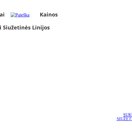
ai
Kainos
i Siužetinės Linijos
SUK
SIUŽET