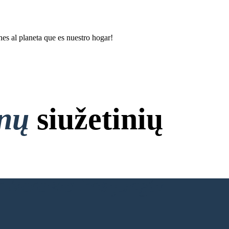
nes al planeta que es nuestro hogar!
onų
siužetinių
 Nereikia Prisijungti!