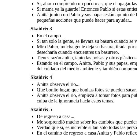
pla
reutilizar como incluso las
Si, ahora comprendo un poco mas, que el apagar las 
cascaras de la fruta,
haciendo compostas para
Si mama ya la guarde! Entonces Pablo si estas entie
las plantas o el jardin.
Anitta junto con Pablo y sus papas están apunto de 
pequeñas acciones que puede hacer para ayudar...
Skaidrė: 3
En el campo...
Si tan solo la gente, se llevara su basura cuando se 
Estando en el campo, Anitta, Pablo y sus papas, empiezan a reflexionar
Mira Pablo, mucha gente deja su basura, tirada por 
un poco, viendo el estado en el que se encuentra el
paisaje, Pablo cada
En el camino de regreso a casa Anitta y Pablo reflexionan y platican
Anitta y Pablo reflexionan y acuerdan realizar e
vez entiende mas sobre la importancia del cuidado del medio ambiente y
desecharla cuando encuentres un basurero.
sobre lo aprendido...
aportar al planeta que es nuestro 
también comprende algunas acciones que puede realizar para aportar...
Tienes razón anitta, tanto las bolsas y otros plástico
Estando en el campo, Anitta, Pablo y sus papas, emp
del cuidado del medio ambiente y también comprende
En casa...
Skaidrė: 4
Anitta observa el rio...
Que bonito lugar, que bonitas fotos se pueden sacar, 
Entonces hermanito,
pondremos en
Anitta observa el rio, empieza a tomar fotos para pu
practica estas
acciones para poder
Asies hermanita, platicare
culpa de la ignorancia hacia estos temas.
aportar un poquito?!
de esto con mis amigos para
ponerlo en practica en casa y
poder dar nuestras
pequeñas aportaciones al
Skaidrė: 5
planeta que es nuestro
hogar!
De regreso a casa...
Me sorprendió mucho saber los cambios que pueden h
Verdad que si, es increíble si tan solo todas las pers
En el camino de regreso a casa Anitta y Pablo reflex