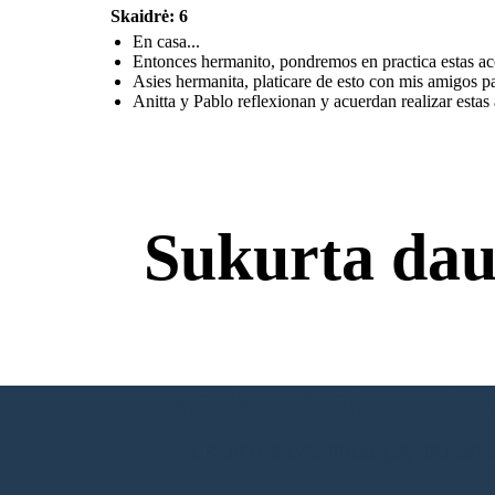
Skaidrė: 6
En casa...
Entonces hermanito, pondremos en practica estas ac
Asies hermanita, platicare de esto con mis amigos p
Anitta y Pablo reflexionan y acuerdan realizar estas acciones, para
aportar al planeta que es nuestro hogar.
Anitta y Pablo reflexionan y acuerdan realizar estas 
Sukurta dau
Nereikia Atsisiuntimų
SUKURTI SAVO PIRMĄJĄ SIUŽET