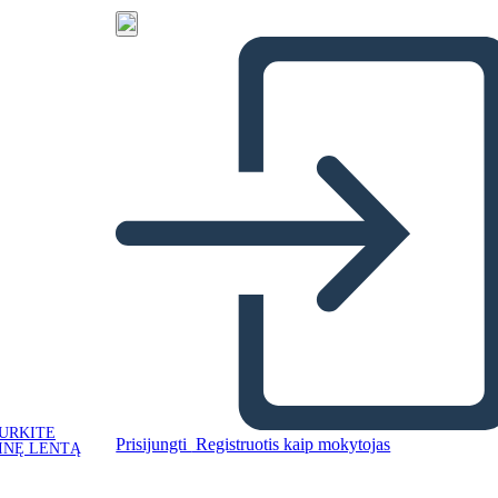
URKITE
Prisijungti
Registruotis kaip mokytojas
INĘ LENTĄ