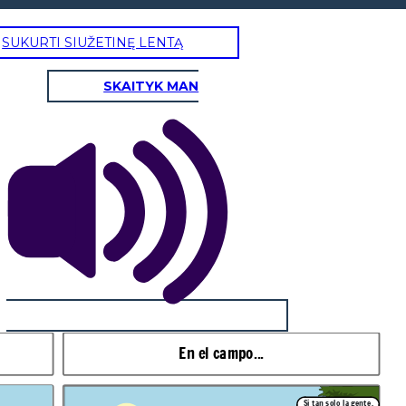
SUKURTI SIUŽETINĘ LENTĄ
SKAITYK MAN
En el campo...
Si tan solo la gente,