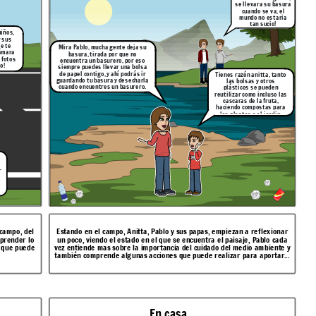
se llevara su basura
cuando se va, el
mundo no estaria
tan sucio!
niños,
 sus
se te
Mira Pablo, mucha gente deja su
cámara
basura, tirada por que no
 fotos
encuentra un basurero, por eso
o!
siempre puedes llevar una bolsa
de papel contigo, y ahí podrás ir
Tienes razón anitta, tanto
guardando tu basura y desecharla
las bolsas y otros
cuando encuentres un basurero.
plásticos se pueden
reutilizar como incluso las
cascaras de la fruta,
haciendo compostas para
las plantas o el jardin.
r
 campo, del
Estando en el campo, Anitta, Pablo y sus papas, empiezan a reflexionar
mprender lo
un poco, viendo el estado en el que se encuentra el
paisaje, Pablo cada
 que puede
vez entiende mas sobre la importancia del cuidado del medio ambiente y
también comprende algunas acciones que puede realizar para aportar...
En casa...