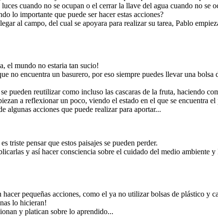
neta que es nuestro
hogar!
luces cuando no se ocupan o el cerrar la llave del agua cuando no se o
ndo lo importante que puede ser hacer estas acciones?
llegar al campo, del cual se apoyara para realizar su tarea, Pablo empi
va, el mundo no estaria tan sucio!
que no encuentra un basurero, por eso siempre puedes llevar una bolsa d
stas acciones, para
hogar.
s se pueden reutilizar como incluso las cascaras de la fruta, haciendo com
iezan a reflexionar un poco, viendo el estado en el que se encuentra el
 algunas acciones que puede realizar para aportar...
es triste pensar que estos paisajes se pueden perder.
blicarlas y así hacer consciencia sobre el cuidado del medio ambiente y
acer pequeñas acciones, como el ya no utilizar bolsas de plástico y ca
onas lo hicieran!
ionan y platican sobre lo aprendido...