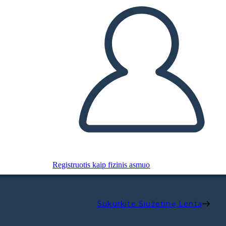
Registruotis kaip fizinis asmuo
Sukurkite Siužetinę Lentą