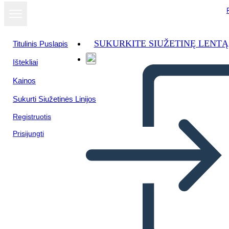
SUKURKITE SIUŽETINĘ LENTĄ
Titulinis Puslapis
Ištekliai
Žiūrėti kaip
Kainos
skaidrių
demonstraciją
Sukurti Siužetinės Linijos
Registruotis
Prisijungti
CARACTERÍSTICAS DEL