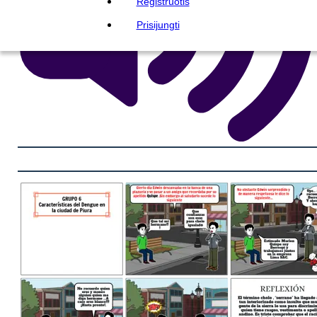
Registruotis
Prisijungti