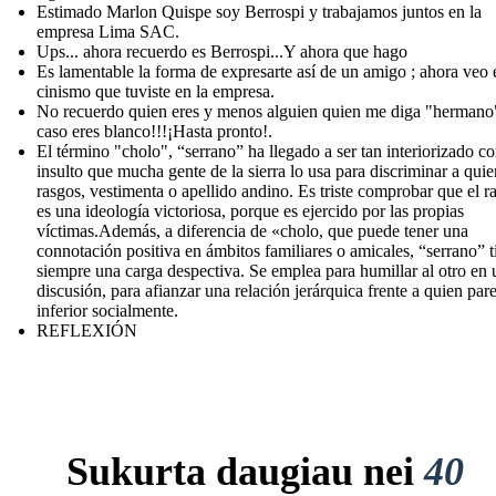
Estimado Marlon Quispe soy Berrospi y trabajamos juntos en la
empresa Lima SAC.
Ups... ahora recuerdo es Berrospi...Y ahora que hago
Es lamentable la forma de expresarte así de un amigo ; ahora veo 
cinismo que tuviste en la empresa.
No recuerdo quien eres y menos alguien quien me diga "hermano
caso eres blanco!!!¡Hasta pronto!.
El término "cholo", “serrano” ha llegado a ser tan interiorizado 
insulto que mucha gente de la sierra lo usa para discriminar a quie
rasgos, vestimenta o apellido andino. Es triste comprobar que el 
es una ideología victoriosa, porque es ejercido por las propias
víctimas.Además, a diferencia de «cholo, que puede tener una
connotación positiva en ámbitos familiares o amicales, “serrano” t
siempre una carga despectiva. Se emplea para humillar al otro en 
discusión, para afianzar una relación jerárquica frente a quien par
inferior socialmente.
REFLEXIÓN
Sukurta daugiau nei
40