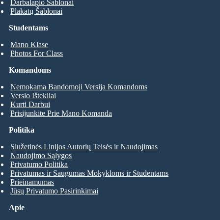
Darbalapio Šablonai
Plakatų Šablonai
Studentams
Mano Klase
Photos For Class
Komandoms
Nemokama Bandomoji Versija Komandoms
Verslo Ištekliai
Kurti Darbui
Prisijunkite Prie Mano Komanda
Politika
Siužetinės Linijos Autorių Teisės ir Naudojimas
Naudojimo Sąlygos
Privatumo Politika
Privatumas ir Saugumas Mokykloms ir Studentams
Prieinamumas
Jūsų Privatumo Pasirinkimai
Apie