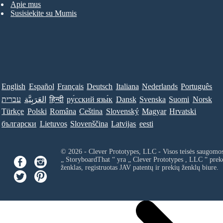
Apie mus
Susisiekite su Mumis
English
Español
Français
Deutsch
Italiana
Nederlands
Português
עברית
العَرَبِيَّة
हिन्दी
ру́сский язы́к
Dansk
Svenska
Suomi
Norsk
Türkçe
Polski
Româna
Ceština
Slovenský
Magyar
Hrvatski
български
Lietuvos
Slovenščina
Latvijas
eesti
© 2026 - Clever Prototypes, LLC - Visos teisės saugomo
„ StoryboardThat “ yra „
Clever Prototypes , LLC
“ prek
ženklas, registruotas JAV patentų ir prekių ženklų biure.