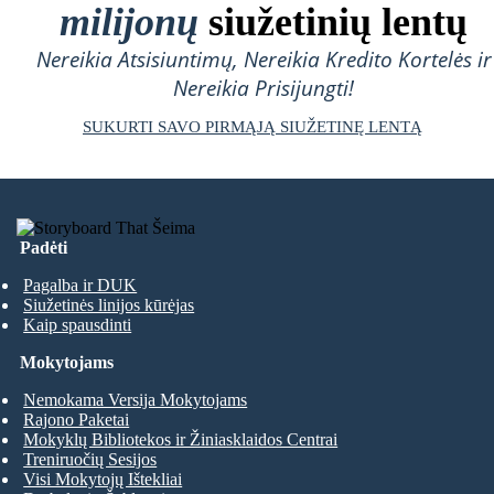
milijonų
siužetinių lentų
Nereikia Atsisiuntimų, Nereikia Kredito Kortelės ir
Nereikia Prisijungti!
SUKURTI SAVO PIRMĄJĄ SIUŽETINĘ LENTĄ
Padėti
Pagalba ir DUK
Siužetinės linijos kūrėjas
Kaip spausdinti
Mokytojams
Nemokama Versija Mokytojams
Rajono Paketai
Mokyklų Bibliotekos ir Žiniasklaidos Centrai
Treniruočių Sesijos
Visi Mokytojų Ištekliai