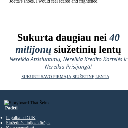
Joetta’s shoes, I would feel scared and frightened.
Sukurta daugiau nei
40
milijonų
siužetinių lentų
Nereikia Atsisiuntimų, Nereikia Kredito Kortelės ir
Nereikia Prisijungti!
SUKURTI SAVO PIRMĄJĄ SIUŽETINĘ LENTĄ
Padėti
Pagalba ir DUK
Siužetinės linijos kūrėjas
Kaip spausdinti