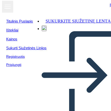
SUKURKITE SIUŽETINĘ LENTĄ
Titulinis Puslapis
Ištekliai
Žiūrėti kaip
Kainos
skaidrių
demonstraciją
Sukurti Siužetinės Linijos
Registruotis
Prisijungti
Untitled Storyboard