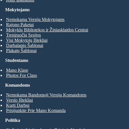
Mokytojams
Nemokama Versija Mokytojams
Rajono Paketai
Mokyklų Bibliotekos ir Žiniasklaidos Centrai
Treniruočių Sesijos
Visi Mokytojų Ištekliai
Darbalapio Šablonai
Plakatų Šablonai
Studentams
Mano Klase
Photos For Class
Komandoms
Nemokama Bandomoji Versija Komandoms
Verslo Ištekliai
Kurti Darbui
Prisijunkite Prie Mano Komanda
Politika