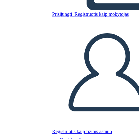
Nukopijuokite šią siužetinę lentą
Prisijungti
Registruotis kaip mokytojas
SUKURTI SIUŽETINĘ LENTĄ
PALEISTI SKAIDRIŲ DEMONSTRACIJĄ
SKAITYK MAN
Registruotis kaip fizinis asmuo