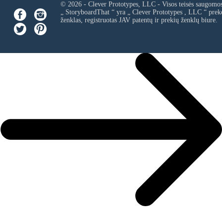
© 2026 - Clever Prototypes, LLC - Visos teisės saugomo
„ StoryboardThat “ yra „
Clever Prototypes , LLC
“ prek
ženklas, registruotas JAV patentų ir prekių ženklų biure.