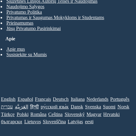
Siužetinės Linijos Autorių Teisės ir Naudojimas
Naudojimo Sąlygos
Privatumo Politika
Privatumas ir Saugumas Mokykloms ir Studentams
Prieinamumas
Jūsų Privatumo Pasirinkimai
Apie
Apie mus
Susisiekite su Mumis
English
Español
Français
Deutsch
Italiana
Nederlands
Português
עברית
العَرَبِيَّة
हिन्दी
ру́сский язы́к
Dansk
Svenska
Suomi
Norsk
Türkçe
Polski
Româna
Ceština
Slovenský
Magyar
Hrvatski
български
Lietuvos
Slovenščina
Latvijas
eesti