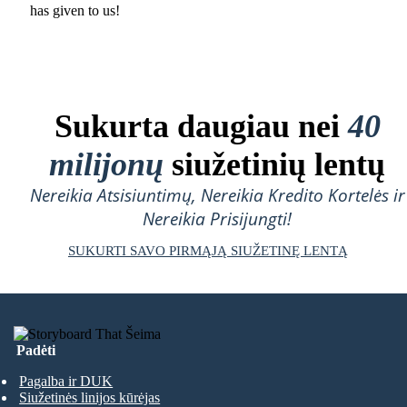
has given to us !
Sukurta daugiau nei
40
milijonų
siužetinių lentų
Nereikia Atsisiuntimų, Nereikia Kredito Kortelės ir
Nereikia Prisijungti!
SUKURTI SAVO PIRMĄJĄ SIUŽETINĘ LENTĄ
Padėti
Pagalba ir DUK
Siužetinės linijos kūrėjas