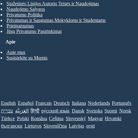
Siužetinės Linijos Autorių Teisės ir Naudojimas
Naudojimo Sąlygos
Privatumo Politika
Privatumas ir Saugumas Mokykloms ir Studentams
Prieinamumas
Jūsų Privatumo Pasirinkimai
Apie
Apie mus
Susisiekite su Mumis
English
Español
Français
Deutsch
Italiana
Nederlands
Português
עברית
العَرَبِيَّة
हिन्दी
ру́сский язы́к
Dansk
Svenska
Suomi
Norsk
Türkçe
Polski
Româna
Ceština
Slovenský
Magyar
Hrvatski
български
Lietuvos
Slovenščina
Latvijas
eesti