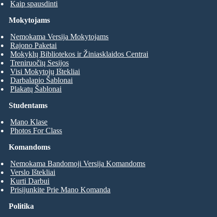
Kaip spausdinti
Mokytojams
Nemokama Versija Mokytojams
Rajono Paketai
Mokyklų Bibliotekos ir Žiniasklaidos Centrai
Treniruočių Sesijos
Visi Mokytojų Ištekliai
Darbalapio Šablonai
Plakatų Šablonai
Studentams
Mano Klase
Photos For Class
Komandoms
Nemokama Bandomoji Versija Komandoms
Verslo Ištekliai
Kurti Darbui
Prisijunkite Prie Mano Komanda
Politika