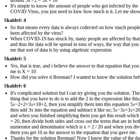
around 5x - 2 = 3x + 18
It's simple to know the amount of people who got infected by the
COVID Virus, you just need to knw how much is it. Let me sho
Skaidrė: 4
So that means every data is always collected on how much peopl
been affected by the virus?
When COVID-19 has struck by, many people are affected by that
and thus the data will be spread in tons of ways, the way that you
me that sort of data is by using algebraic expression
Skaidrė: 5
Yes, that is true, and i believe the answer to that equation that yo
me is X = 10
How did you solve it Brennan? I wanted to know the solution behi
Skaidrė: 6
It's complicated solution but I can try giving you the solution. The 
thing that you have to do is to add the 2 in the expression like this
5𝑥−2+2=3𝑥+18+2 , then you simplify them into this equation 5𝑥=3
then add 3x into the equation and subtract it like so; 5𝑥−3𝑥=3𝑥+20
and when you finished simplifying them you get this result which i
= 20, then divide both sides and cross out the terms that are in bot
numerator and denominator which is x = 2 / 20 and when you div
them you get 10 as the answer to the equation that you gave me.
Thanks for the solution Brennan! Now I know the value of the dat