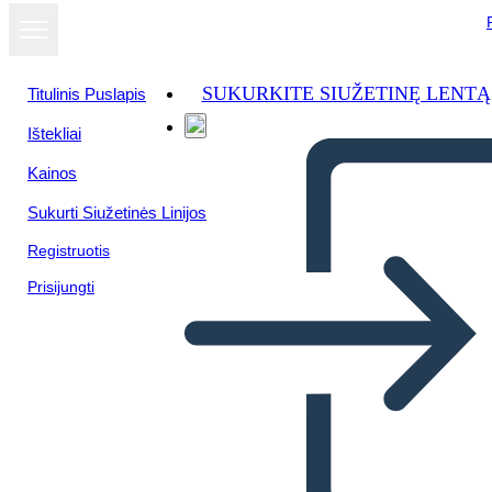
SUKURKITE SIUŽETINĘ LENTĄ
Titulinis Puslapis
Ištekliai
Žiūrėti kaip
Kainos
skaidrių
demonstraciją
Sukurti Siužetinės Linijos
Registruotis
Prisijungti
Untitled Storyboard