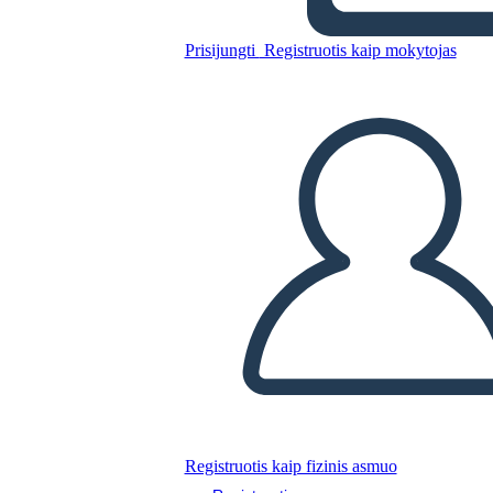
Prisijungti
Registruotis kaip mokytojas
Nukopijuokite šią siužetinę lentą
SUKURTI SIUŽETINĘ LENTĄ
PALEISTI SKAIDRIŲ DEMONSTRACIJĄ
SKAITYK MAN
Registruotis kaip fizinis asmuo