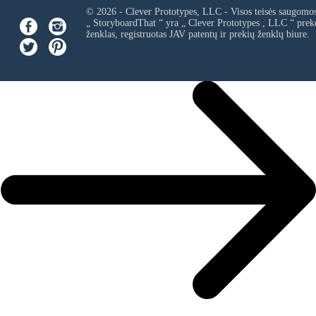
© 2026 - Clever Prototypes, LLC - Visos teisės saugomo
„ StoryboardThat “ yra „
Clever Prototypes , LLC
“ prek
ženklas, registruotas JAV patentų ir prekių ženklų biure.