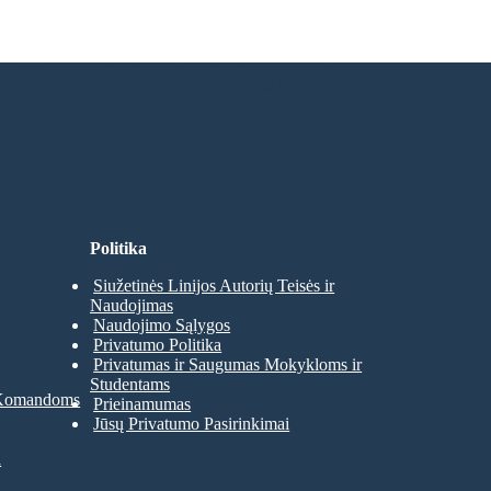
 Nereikia Prisijungti!
Politika
Siužetinės Linijos Autorių Teisės ir
Naudojimas
Naudojimo Sąlygos
Privatumo Politika
Privatumas ir Saugumas Mokykloms ir
Studentams
 Komandoms
Prieinamumas
Jūsų Privatumo Pasirinkimai
a