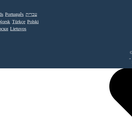
ds
Português
עברית
Norsk
Türkçe
Polski
рски
Lietuvos
©
„