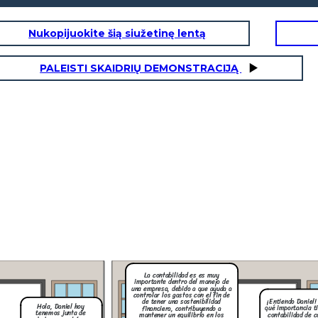
Nukopijuokite šią siužetinę lentą
PALEISTI SKAIDRIŲ DEMONSTRACIJĄ
Ana! las características principales de la
contabilidad de costos son que debe ser muy
preciso los datos, en el análisis detallado con
ndo Daniel! Dime
el fin de evitar decisiones erróneas, este
ortancia tiene la
análisis debe ajustarse a la necesidad de cada
ilidad de costos
empresa y que la información dentro del
una empresa?
análisis debe ser fácil de entender para todos
los pertenecientes a la organización.
Eres genial Daniel, tienes mucho
conocimiento acerca de la
contabilidad de costos dime,
¿cuáles son sus características?
cipales de la
La contabilidad es es muy
e debe ser muy
importante dentro del manejo de
s detallado con
rróneas, este
una empresa, debido a que ayuda a
cesidad de cada
controlar los gastos con el fin de
n dentro del
¡Entiendo Daniel
de tener una sostenibilidad
nder para todos
Hola, Daniel hoy
anización.
qué importancia ti
financiera, contribuyendo a
tenemos junta de
contabilidad de c
mantener un equilibrio en los