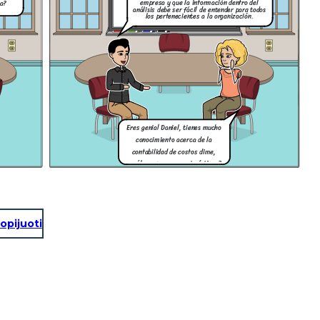
empresa y que la información dentro del
a?
análisis debe ser fácil de entender para todos
los pertenecientes a la organización.
Eres genial Daniel, tienes mucho
conocimiento acerca de la
contabilidad de costos dime,
¿cuáles son sus características?
opijuoti