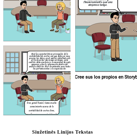
financiamiento que una
empresa tenga.
Eres genial Daniel, tienes mucho
conocimiento acerca de la
contabilidad de costos dime,
¿cuáles son sus características?
Ana! las características principales de la
contabilidad de costos son que debe ser muy
preciso los datos, en el análisis detallado con
el fin de evitar decisiones erróneas, este
análisis debe ajustarse a la necesidad de cada
empresa y que la información dentro del
análisis debe ser fácil de entender para todos
los pertenecientes a la organización.
Cree sus los p
Eres genial Daniel, tienes mucho
conocimiento acerca de la
contabilidad de costos dime,
¿cuáles son sus características?
Siužetinės Linijos Tekstas