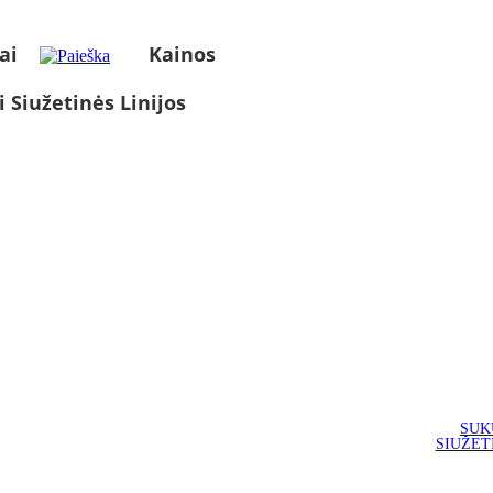
ai
Kainos
i Siužetinės Linijos
SUK
SIUŽET