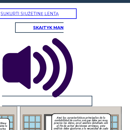
SUKURTI SIUŽETINĘ LENTĄ
SKAITYK MAN
Ana! las características principales de la
contabilidad de costos son que debe ser muy
preciso los datos, en el análisis detallado con
! Dime
el fin de evitar decisiones erróneas, este
ene la
análisis debe ajustarse a la necesidad de cada
ostos