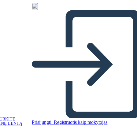
URKITE
Prisijungti
Registruotis kaip mokytojas
INĘ LENTĄ