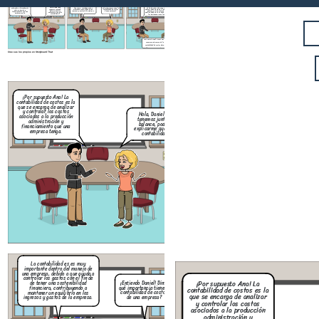
La contabilidad es es muy
importante dentro del manejo de
¡Por supuesto Ana! La
Ana! las características principales de la
una empresa, debido a que ayuda a
contabilidad de costos es la
contabilidad de costos son que debe ser muy
controlar los gastos con el fin de
que se encarga de analizar
preciso los datos, en el análisis detallado con
¡Entiendo Daniel! Dime
de tener una sostenibilidad
y controlar los costos
Hola, Daniel hoy
el fin de evitar decisiones erróneas, este
qué importancia tiene la
financiera, contribuyendo a
asociados a la producción
tenemos junta de
análisis debe ajustarse a la necesidad de cada
contabilidad de costos
mantener un equilibrio en los
administración y
balance, podrías
empresa y que la información dentro del
de una empresa?
ingresos y gastos de la empresa.
financiamiento que una
explicarme que es la
análisis debe ser fácil de entender para todos
empresa tenga.
contabilidad?
los pertenecientes a la organización.
Eres genial Daniel, tienes mucho
conocimiento acerca de la
contabilidad de costos dime,
¿cuáles son sus características?
Cree sus los propios en Storyboard That
La contabilidad es es muy
importante dentro del manejo de
¡Por supuesto Ana! La
una empresa, debido a que ayuda a
contabilidad de costos es la
controlar los gastos con el fin de
que se encarga de analizar
¡Entie
de tener una sostenibilidad
y controlar los costos
Hola, Daniel hoy
qué imp
financiera, contribuyendo a
asociados a la producción
tenemos junta de
contab
mantener un equilibrio en los
administración y
balance, podrías
de 
ingresos y gastos de la empresa.
financiamiento que una
explicarme que es la
empresa tenga.
contabilidad?
Cree sus los propios en Storyboard That
La contabilidad es es muy
importante dentro del manejo de
Ana! las características prin
una empresa, debido a que ayuda a
contabilidad de costos son qu
controlar los gastos con el fin de
¡Por supuesto Ana! La
preciso los datos, en el análisi
¡Entiendo Daniel! Dime
de tener una sostenibilidad
el fin de evitar decisiones e
qué importancia tiene la
financiera, contribuyendo a
contabilidad de costos es la
análisis debe ajustarse a la ne
contabilidad de costos
mantener un equilibrio en los
que se encarga de analizar
empresa y que la informació
de una empresa?
ingresos y gastos de la empresa.
análisis debe ser fácil de ente
y controlar los costos
los pertenecientes a la org
asociados a la producción
administración y