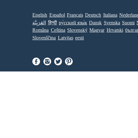
English
Español
Français
Deutsch
Italiana
Nederlan
العَرَبِيَّة
हिन्दी
ру́сский язы́к
Dansk
Svenska
Suomi
Româna
Ceština
Slovenský
Magyar
Hrvatski
бълга
Slovenščina
Latvijas
eesti