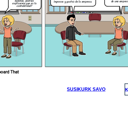
balance, podrías
de una empres
ingresos y gastos de la empresa.
explicarme que es la
contabilidad?
ropios en Storyboard That
SUSIKURK SAVO
K