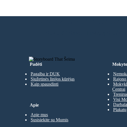
Nereikia Atsisiuntimų
SUKURTI SAVO PIRMĄJĄ SIUŽET
Padėti
Mokyto
Pagalba ir DUK
Nemoka
Siužetinės linijos kūrėjas
Rajono 
Kaip spausdinti
Mokyklų
Centrai
Treniru
Visi Mo
Darbala
Apie
Plakatų
Apie mus
Susisiekite su Mumis