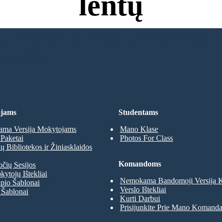
lentų
, Nereikia Kredito Kortelės ir
INĘ LENTĄ
jams
Studentams
ma Versija Mokytojams
Mano Klase
Paketai
Photos For Class
 Bibliotekos ir Žiniasklaidos
Komandoms
očių Sesijos
kytojų Ištekliai
Nemokama Bandomoji Versija
pio Šablonai
Verslo Ištekliai
 Šablonai
Kurti Darbui
Prisijunkite Prie Mano Komand