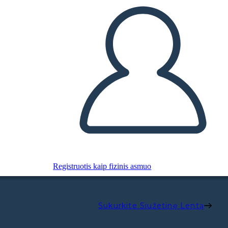
Registruotis kaip fizinis asmuo
Sukurkite Siužetinę Lentą