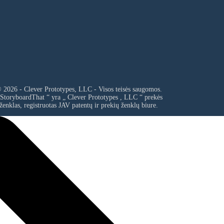
 2026 - Clever Prototypes, LLC - Visos teisės saugomos.
 StoryboardThat “ yra „
Clever Prototypes , LLC
“ prekės
ženklas, registruotas JAV patentų ir prekių ženklų biure.