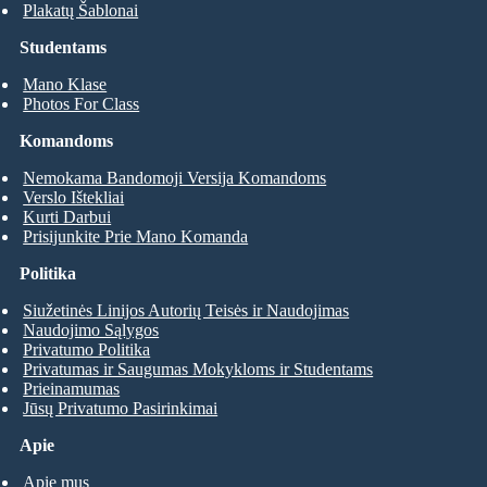
Plakatų Šablonai
Studentams
Mano Klase
Photos For Class
Komandoms
Nemokama Bandomoji Versija Komandoms
Verslo Ištekliai
Kurti Darbui
Prisijunkite Prie Mano Komanda
Politika
Siužetinės Linijos Autorių Teisės ir Naudojimas
Naudojimo Sąlygos
Privatumo Politika
Privatumas ir Saugumas Mokykloms ir Studentams
Prieinamumas
Jūsų Privatumo Pasirinkimai
Apie
Apie mus