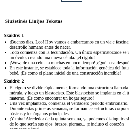
Siužetinės Linijos Tekstas
Skaidrė: 1
¡Buenos días, Leo! Hoy vamos a embarcarnos en un viaje fascinan
desarrollo humano antes de nacer.
Todo comienza con la fecundación. Un único espermatozoide se 
un óvulo, creando una nueva célula: ¡el cigoto!
¡Wow, de una célula a muchas en poco tiempo! ¿Qué pasa despu
En este instante, se establece toda la información genética del futu
bebé. ¡Es como el plano inicial de una construcción increíble!
Skaidrė: 2
El cigoto se divide rápidamente, formando una estructura llamada
mórula, y luego un blastocisto. Este blastocisto se implanta en el ú
materno. ¡Es como encontrar un hogar seguro!
Una vez implantado, comienza el verdadero periodo embrionario.
Durante estas primeras semanas, se forman las estructuras corpora
básicas y los órganos principales.
¡Y mira! Alrededor de la quinta semana, ya podemos distinguir e
de lo que serán sus ojos, brazos, piernas... ¡e incluso el corazón