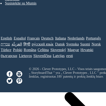
Susisiekite su Mumis
English
Español
Français
Deutsch
Italiana
Nederlands
Português
עברית
العَرَبِيَّة
हिन्दी
ру́сский язы́к
Dansk
Svenska
Suomi
Norsk
Türkçe
Polski
Româna
Ceština
Slovenský
Magyar
Hrvatski
български
Lietuvos
Slovenščina
Latvijas
eesti
© 2026 - Clever Prototypes, LLC - Visos teisės saugomo
„ StoryboardThat “ yra „
Clever Prototypes , LLC
“ prek
ženklas, registruotas JAV patentų ir prekių ženklų biure.