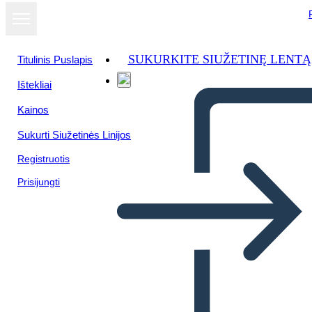
SUKURKITE SIUŽETINĘ LENTĄ
Titulinis Puslapis
Ištekliai
Žiūrėti kaip
Kainos
skaidrių
demonstraciją
Sukurti Siužetinės Linijos
Registruotis
Prisijungti
Untitled Storyboard