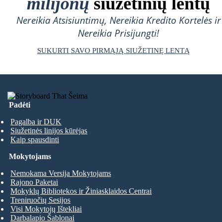
milijonų
siužetinių lentų
Nereikia Atsisiuntimų, Nereikia Kredito Kortelės ir
Nereikia Prisijungti!
SUKURTI SAVO PIRMĄJĄ SIUŽETINĘ LENTĄ
Padėti
Pagalba ir DUK
Siužetinės linijos kūrėjas
Kaip spausdinti
Mokytojams
Nemokama Versija Mokytojams
Rajono Paketai
Mokyklų Bibliotekos ir Žiniasklaidos Centrai
Treniruočių Sesijos
Visi Mokytojų Ištekliai
Darbalapio Šablonai