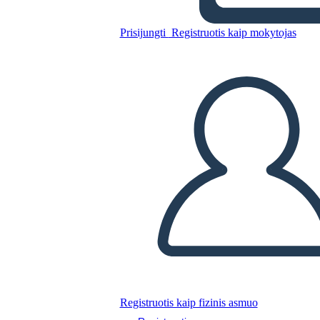
Prisijungti
Registruotis kaip mokytojas
Nukopijuokite šią siužetinę lentą
SUKURTI SIUŽETINĘ LENTĄ
PALEISTI SKAIDRIŲ DEMONSTRACIJĄ
SKAITYK MAN
Registruotis kaip fizinis asmuo