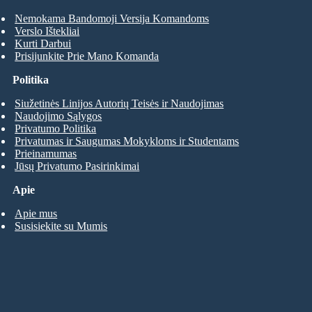
Nemokama Bandomoji Versija Komandoms
Verslo Ištekliai
Kurti Darbui
Prisijunkite Prie Mano Komanda
Politika
Siužetinės Linijos Autorių Teisės ir Naudojimas
Naudojimo Sąlygos
Privatumo Politika
Privatumas ir Saugumas Mokykloms ir Studentams
Prieinamumas
Jūsų Privatumo Pasirinkimai
Apie
Apie mus
Susisiekite su Mumis