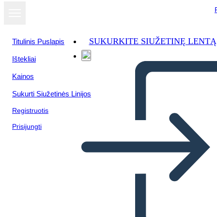
SUKURKITE SIUŽETINĘ LENTĄ
Titulinis Puslapis
Ištekliai
Žiūrėti kaip
Kainos
skaidrių
demonstraciją
Sukurti Siužetinės Linijos
Registruotis
Prisijungti
HISTORIETA DE DESAFIO