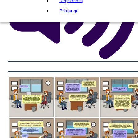
Registruotis
Prisijungti