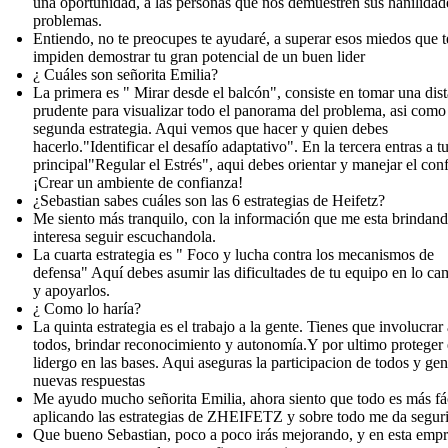
una oportunidad, a las personas que nos demuestren sus hanilidad
problemas.
Entiendo, no te preocupes te ayudaré, a superar esos miedos que t
impiden demostrar tu gran potencial de un buen lider
¿ Cuáles son señorita Emilia?
La primera es " Mirar desde el balcón", consiste en tomar una dis
prudente para visualizar todo el panorama del problema, asi como
segunda estrategia. Aqui vemos que hacer y quien debes
hacerlo."Identificar el desafío adaptativo". En la tercera entras a tu
principal"Regular el Estrés", aqui debes orientar y manejar el conf
¡Crear un ambiente de confianza!
¿Sebastian sabes cuáles son las 6 estrategias de Heifetz?
Me siento más tranquilo, con la información que me esta brindan
interesa seguir escuchandola.
La cuarta estrategia es " Foco y lucha contra los mecanismos de
defensa" Aquí debes asumir las dificultades de tu equipo en lo ca
y apoyarlos.
¿ Como lo haría?
La quinta estrategia es el trabajo a la gente. Tienes que involucrar 
todos, brindar reconocimiento y autonomía.Y por ultimo proteger 
lidergo en las bases. Aqui aseguras la participacion de todos y ge
nuevas respuestas
Me ayudo mucho señorita Emilia, ahora siento que todo es más fá
aplicando las estrategias de ZHEIFETZ y sobre todo me da segur
Que bueno Sebastian, poco a poco irás mejorando, y en esta emp