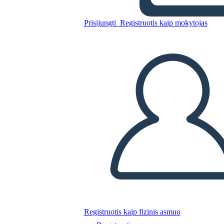
ADAPTATIVO
Prisijungti
Registruotis kaip mokytojas
Nukopijuokite šią siužetinę lentą
SUKURTI SIUŽETINĘ LENTĄ
PALEISTI SKAIDRIŲ DEMONSTRACIJĄ
SKAITYK MAN
Registruotis kaip fizinis asmuo