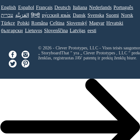
English
Español
Français
Deutsch
Italiana
Nederlands
Português
עברית
العَرَبِيَّة
हिन्दी
ру́сский язы́к
Dansk
Svenska
Suomi
Norsk
Türkçe
Polski
Româna
Ceština
Slovenský
Magyar
Hrvatski
български
Lietuvos
Slovenščina
Latvijas
eesti
© 2026 - Clever Prototypes, LLC - Visos teisės saugomo
„ StoryboardThat “ yra „
Clever Prototypes , LLC
“ prek
ženklas, registruotas JAV patentų ir prekių ženklų biure.