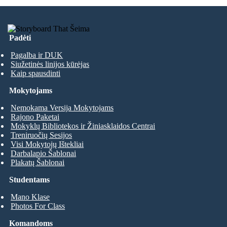
Padėti
Pagalba ir DUK
Siužetinės linijos kūrėjas
Kaip spausdinti
Mokytojams
Nemokama Versija Mokytojams
Rajono Paketai
Mokyklų Bibliotekos ir Žiniasklaidos Centrai
Treniruočių Sesijos
Visi Mokytojų Ištekliai
Darbalapio Šablonai
Plakatų Šablonai
Studentams
Mano Klase
Photos For Class
Komandoms