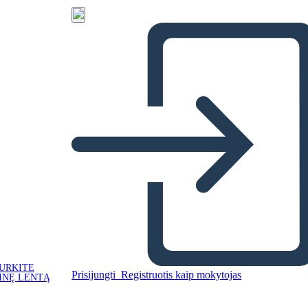
URKITE
Prisijungti
Registruotis kaip mokytojas
INĘ LENTĄ