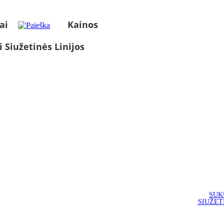
ai
Kainos
i Siužetinės Linijos
SUK
SIUŽET