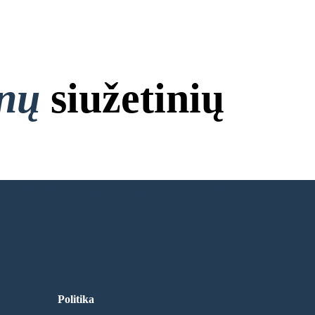
onų
siužetinių
 Nereikia Prisijungti!
Politika