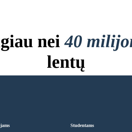
giau nei
40 milij
lentų
, Nereikia Kredito Kortelės ir
INĘ LENTĄ
jams
Studentams