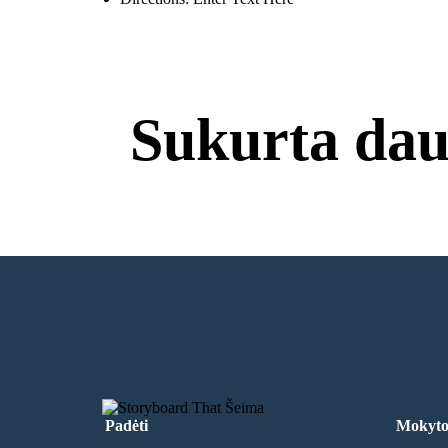
Sukurta dau
Nereikia Atsisiuntimų
SUKURTI SAVO PIRMĄJĄ SIUŽET
Padėti
Mokyto