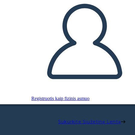
Registruotis kaip fizinis asmuo
Sukurkite Siužetinę Lentą