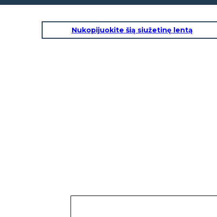
Nukopijuokite šią siužetinę lentą