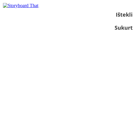
Ištekli
Sukurt
Žiūrėti kaip
skaidrių
demonstraciją