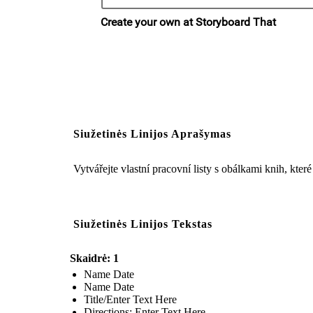
Siužetinės Linijos Aprašymas
Vytvářejte vlastní pracovní listy s obálkami knih, kter
Siužetinės Linijos Tekstas
Skaidrė: 1
Name Date
Name Date
Title/Enter Text Here
Directions: Enter Text Here