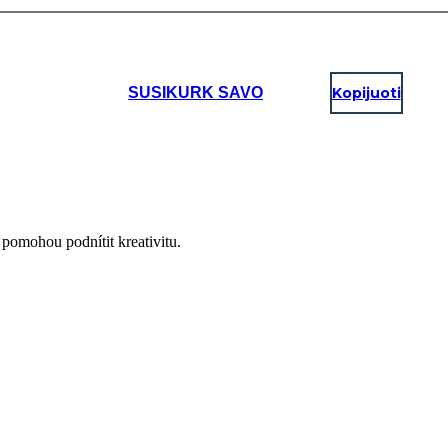
SUSIKURK SAVO
Kopijuoti
é pomohou podnítit kreativitu.