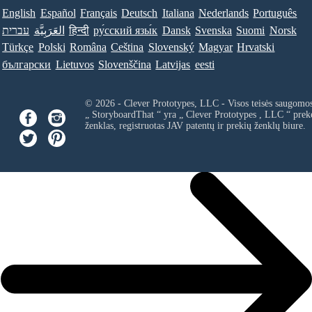
English
Español
Français
Deutsch
Italiana
Nederlands
Português
עברית
العَرَبِيَّة
हिन्दी
ру́сский язы́к
Dansk
Svenska
Suomi
Norsk
Türkçe
Polski
Româna
Ceština
Slovenský
Magyar
Hrvatski
български
Lietuvos
Slovenščina
Latvijas
eesti
© 2026 - Clever Prototypes, LLC - Visos teisės saugomo
„ StoryboardThat “ yra „
Clever Prototypes , LLC
“ prek
ženklas, registruotas JAV patentų ir prekių ženklų biure.