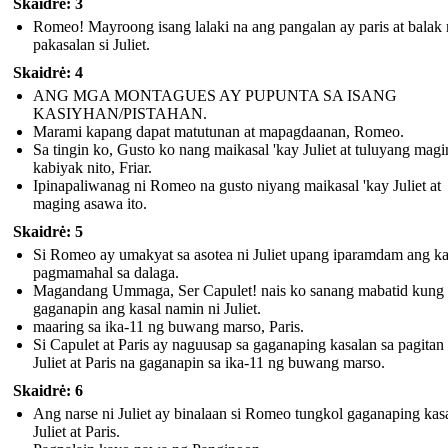
Skaidrė: 3
Romeo! Mayroong isang lalaki na ang pangalan ay paris at balak
pakasalan si Juliet.
Skaidrė: 4
ANG MGA MONTAGUES AY PUPUNTA SA ISANG
KASIYHAN/PISTAHAN.
Marami kapang dapat matutunan at mapagdaanan, Romeo.
Sa tingin ko, Gusto ko nang maikasal 'kay Juliet at tuluyang mag
kabiyak nito, Friar.
Ipinapaliwanag ni Romeo na gusto niyang maikasal 'kay Juliet at
maging asawa ito.
Skaidrė: 5
Si Romeo ay umakyat sa asotea ni Juliet upang iparamdam ang k
pagmamahal sa dalaga.
Magandang Ummaga, Ser Capulet! nais ko sanang mabatid kung 
gaganapin ang kasal namin ni Juliet.
maaring sa ika-11 ng buwang marso, Paris.
Si Capulet at Paris ay naguusap sa gaganaping kasalan sa pagitan 
Juliet at Paris na gaganapin sa ika-11 ng buwang marso.
Skaidrė: 6
Ang narse ni Juliet ay binalaan si Romeo tungkol gaganaping kasa
Juliet at Paris.