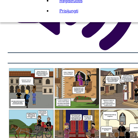
Registruotis
Prisijungti