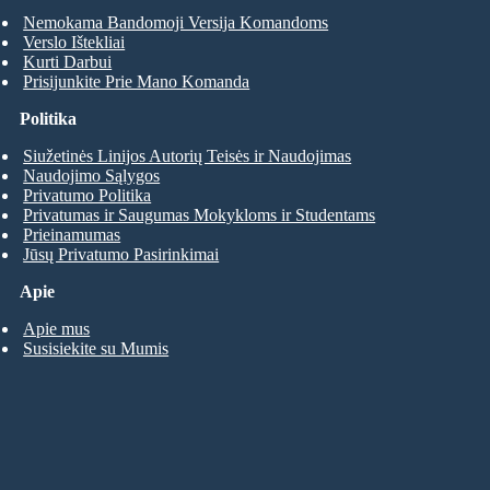
Nemokama Bandomoji Versija Komandoms
Verslo Ištekliai
Kurti Darbui
Prisijunkite Prie Mano Komanda
Politika
Siužetinės Linijos Autorių Teisės ir Naudojimas
Naudojimo Sąlygos
Privatumo Politika
Privatumas ir Saugumas Mokykloms ir Studentams
Prieinamumas
Jūsų Privatumo Pasirinkimai
Apie
Apie mus
Susisiekite su Mumis