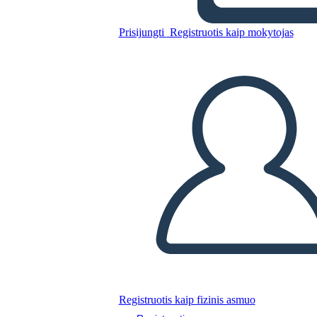
Prisijungti
Registruotis kaip mokytojas
Nukopijuokite šią siužetinę lentą
SUKURTI SIUŽETINĘ LENTĄ
PALEISTI SKAIDRIŲ DEMONSTRACIJĄ
SKAITYK MAN
Registruotis kaip fizinis asmuo