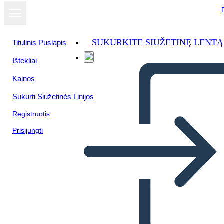
SUKURKITE SIUŽETINĘ LENTĄ
Titulinis Puslapis
Ištekliai
Žiūrėti kaip
Kainos
skaidrių
demonstraciją
Sukurti Siužetinės Linijos
Registruotis
Prisijungti
Untitled Storyboard