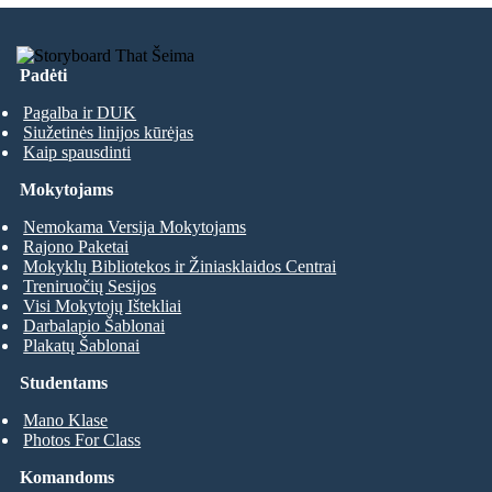
Padėti
Pagalba ir DUK
Siužetinės linijos kūrėjas
Kaip spausdinti
Mokytojams
Nemokama Versija Mokytojams
Rajono Paketai
Mokyklų Bibliotekos ir Žiniasklaidos Centrai
Treniruočių Sesijos
Visi Mokytojų Ištekliai
Darbalapio Šablonai
Plakatų Šablonai
Studentams
Mano Klase
Photos For Class
Komandoms