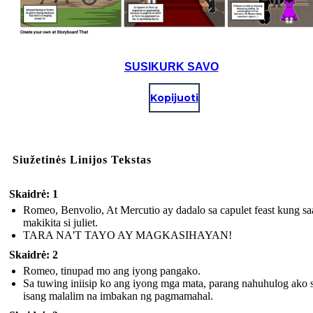
SUSIKURK SAVO
Kopijuoti
Siužetinės Linijos Tekstas
Skaidrė: 1
Romeo, Benvolio, At Mercutio ay dadalo sa capulet feast kung sa
makikita si juliet.
TARA NA'T TAYO AY MAGKASIHAYAN!
Skaidrė: 2
Romeo, tinupad mo ang iyong pangako.
Sa tuwing iniisip ko ang iyong mga mata, parang nahuhulog ako 
isang malalim na imbakan ng pagmamahal.