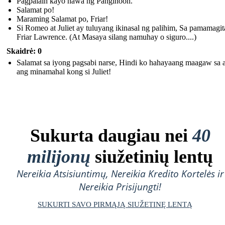
Pagpalain kayo nawa ng Panginoon.
Salamat po!
Maraming Salamat po, Friar!
Si Romeo at Juliet ay tuluyang ikinasal ng palihim, Sa pamamagit
Friar Lawrence. (At Masaya silang namuhay o siguro....)
Skaidrė: 0
Salamat sa iyong pagsabi narse, Hindi ko hahayaang maagaw sa 
ang minamahal kong si Juliet!
Sukurta daugiau nei
40
milijonų
siužetinių lentų
Nereikia Atsisiuntimų, Nereikia Kredito Kortelės ir
Nereikia Prisijungti!
SUKURTI SAVO PIRMĄJĄ SIUŽETINĘ LENTĄ