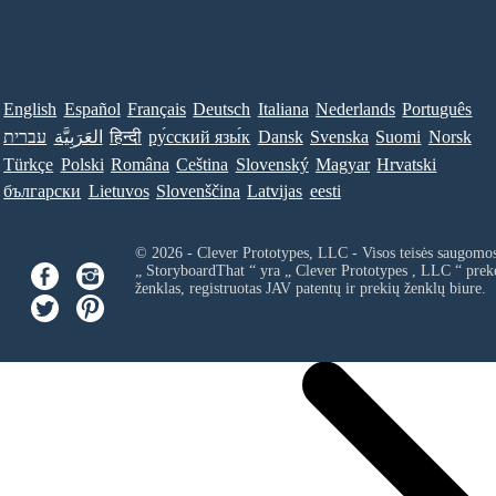
English
Español
Français
Deutsch
Italiana
Nederlands
Português
עברית
العَرَبِيَّة
हिन्दी
ру́сский язы́к
Dansk
Svenska
Suomi
Norsk
Türkçe
Polski
Româna
Ceština
Slovenský
Magyar
Hrvatski
български
Lietuvos
Slovenščina
Latvijas
eesti
© 2026 - Clever Prototypes, LLC - Visos teisės saugomo
„ StoryboardThat “ yra „
Clever Prototypes , LLC
“ prek
ženklas, registruotas JAV patentų ir prekių ženklų biure.