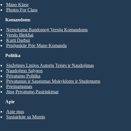
Mano Klase
Photos For Class
Komandoms
Nemokama Bandomoji Versija Komandoms
Verslo Ištekliai
Kurti Darbui
Prisijunkite Prie Mano Komanda
Politika
Siužetinės Linijos Autorių Teisės ir Naudojimas
Naudojimo Sąlygos
Privatumo Politika
Privatumas ir Saugumas Mokykloms ir Studentams
Prieinamumas
Jūsų Privatumo Pasirinkimai
Apie
Apie mus
Susisiekite su Mumis