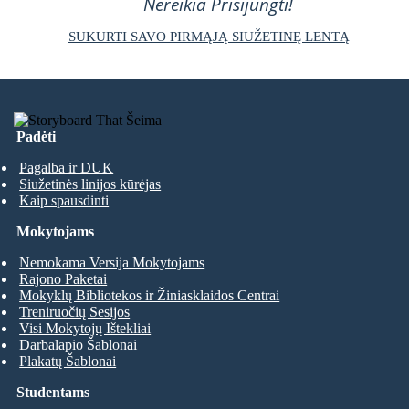
Nereikia Prisijungti!
SUKURTI SAVO PIRMĄJĄ SIUŽETINĘ LENTĄ
Padėti
Pagalba ir DUK
Siužetinės linijos kūrėjas
Kaip spausdinti
Mokytojams
Nemokama Versija Mokytojams
Rajono Paketai
Mokyklų Bibliotekos ir Žiniasklaidos Centrai
Treniruočių Sesijos
Visi Mokytojų Ištekliai
Darbalapio Šablonai
Plakatų Šablonai
Studentams