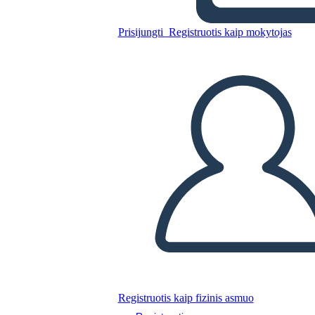
Untitled Storyboard
Prisijungti
Registruotis kaip mokytojas
Nukopijuokite šią siužetinę lentą
SUKURTI SIUŽETINĘ LENTĄ
PALEISTI SKAIDRIŲ DEMONSTRACIJĄ
SKAITYK MAN
Registruotis kaip fizinis asmuo