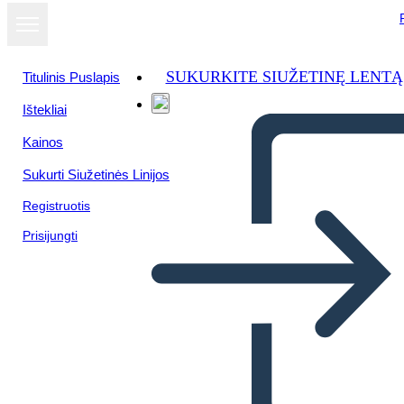
SUKURKITE SIUŽETINĘ LENTĄ
Titulinis Puslapis
Ištekliai
Žiūrėti kaip
Kainos
skaidrių
demonstraciją
Sukurti Siužetinės Linijos
Registruotis
Prisijungti