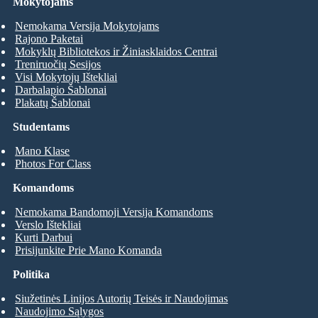
Mokytojams
Nemokama Versija Mokytojams
Rajono Paketai
Mokyklų Bibliotekos ir Žiniasklaidos Centrai
Treniruočių Sesijos
Visi Mokytojų Ištekliai
Darbalapio Šablonai
Plakatų Šablonai
Studentams
Mano Klase
Photos For Class
Komandoms
Nemokama Bandomoji Versija Komandoms
Verslo Ištekliai
Kurti Darbui
Prisijunkite Prie Mano Komanda
Politika
Siužetinės Linijos Autorių Teisės ir Naudojimas
Naudojimo Sąlygos