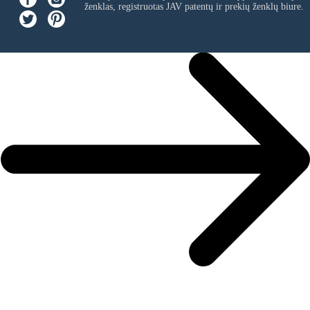
ženklas, registruotas JAV patentų ir prekių ženklų biure.