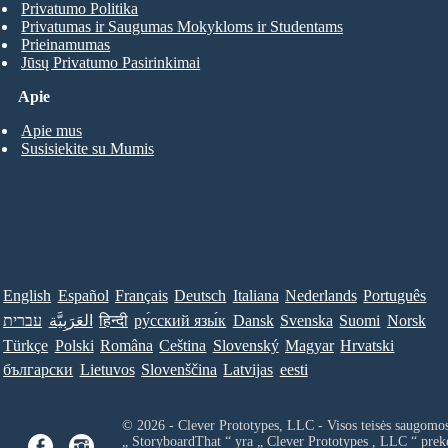
Privatumo Politika
Privatumas ir Saugumas Mokykloms ir Studentams
Prieinamumas
Jūsų Privatumo Pasirinkimai
Apie
Apie mus
Susisiekite su Mumis
English
Español
Français
Deutsch
Italiana
Nederlands
Português
עברית
العَرَبِيَّة
हिन्दी
ру́сский язы́к
Dansk
Svenska
Suomi
Norsk
Türkçe
Polski
Româna
Ceština
Slovenský
Magyar
Hrvatski
български
Lietuvos
Slovenščina
Latvijas
eesti
© 2026 - Clever Prototypes, LLC - Visos teisės saugomo
„ StoryboardThat “ yra „
Clever Prototypes , LLC
“ prek