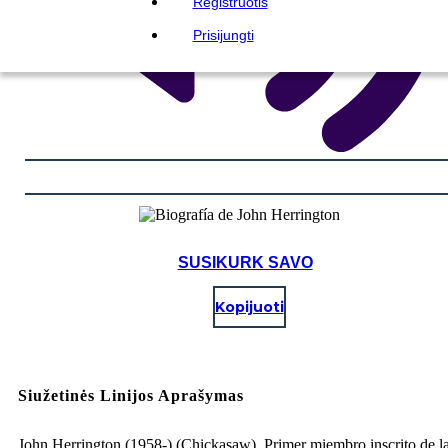
Registruotis
Prisijungti
SUSIKURK SAVO
Kopijuoti
Siužetinės Linijos Aprašymas
John Herrington (1958-) (Chickasaw). Primer miembro inscrito de la