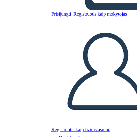
Prisijungti
Registruotis kaip mokytojas
Nukopijuokite šią siužetinę lentą
SUKURTI SIUŽETINĘ LENTĄ
PALEISTI SKAIDRIŲ DEMONSTRACIJĄ
SKAITYK MAN
Registruotis kaip fizinis asmuo