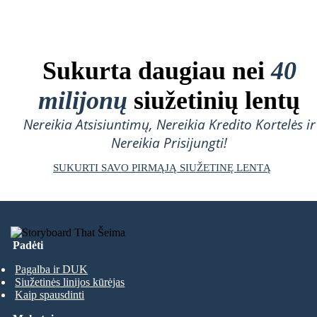
Sukurta daugiau nei
40
milijonų
siužetinių lentų
Nereikia Atsisiuntimų, Nereikia Kredito Kortelės ir
Nereikia Prisijungti!
SUKURTI SAVO PIRMĄJĄ SIUŽETINĘ LENTĄ
Padėti
Pagalba ir DUK
Siužetinės linijos kūrėjas
Kaip spausdinti