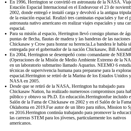
En 1996, Herrington se convirtió en astronauta de la NASA. Viajó
Estación Espacial Internacional en el Endeavour el 23 de noviem
2002, donde entregó e instaló carga y devolvió a la antigua tripul
de la estación espacial. Realizó tres caminatas espaciales y fue el 
astronauta nativo americano en realizar viajes espaciales y una ca
espacial.
Para su misión al espacio, Herrington llevó consigo plumas de águ
puntas de flecha, flautas de madera y las banderas de las naciones
Chickasaw y Crow para honrar su herencia.La bandera le había s
entregada por el gobernador de la nación Chickasaw, Bill Anoatu
En 2004, Herrington se desempeñó como comandante de NEEM
(Operaciones de la Misión de Medio Ambiente Extremo de la N
en un laboratorio submarino llamado Aquarius. NEEMO 6 estudi
técnicas de supervivencia humana para prepararse para la explora
espacial.Herrington se retiró de la Marina de los Estados Unidos y
NASA en 2005.
Desde que se retiró de la NASA, Herrington ha trabajado para
Chickasaw Nation, ha realizado numerosos compromisos para hab
público y obtuvo su Ph.D. En educación.Herringtonfue incluido e
Salón de la Fama de Chickasaw en 2002 y en el Salón de la Fama
Oklahoma en 2019.Fue autor de un libro para niños, Mission to S
en 2016.Herrington continúa trabajando para promover la educac
las carreras STEM para los jóvenes, particularmente los nativos
americanos.