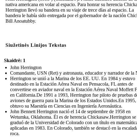
nativa americana en volar al espacio. Para honrar su herencia Chick
Herrington llevó su bandera en su viaje de trece días al espacio. La
bandera le había sido entregada por el gobernador de la nación Chi
Bill Anoatubby.
Siužetinės Linijos Tekstas
Skaidrė: 1
John Herrington
Comandante, USN (Ret) y astronauta, educador y narrador de l
Herrington se unió a la Marina de los EE. UU. En 1984 y estuvo
destinado en la Estación Aérea Naval en Pensacola, FL antes de
convertirse en aviador naval en la Estación Aérea Naval Moffett F
en California.De 1991 a 1993, Herrington fue piloto de pruebas d
aviones de guerra para la Marina de los Estados Unidos.En 1995,
obtuvo su Maestría en Ciencias en Ingeniería Aeronáutica.
John Bennett Herrington nació el 14 de septiembre de 1958 en
Wetumka, Oklahoma. Él es de herencia Chickasaw.Herrington se
graduó de la Universidad de Colorado con un título en matemátic
aplicadas en 1983. En Colorado, también se destacó en la escalad
roca.