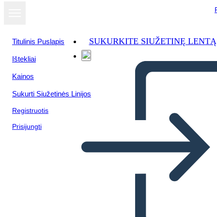
SUKURKITE SIUŽETINĘ LENTĄ
Titulinis Puslapis
Ištekliai
Kainos
Sukurti Siužetinės Linijos
Registruotis
Prisijungti
Biografía de John Herrington