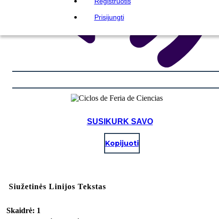
Registruotis
Prisijungti
SUSIKURK SAVO
Kopijuoti
Siužetinės Linijos Tekstas
Skaidrė: 1