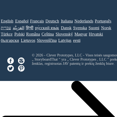
English
Español
Français
Deutsch
Italiana
Nederlands
Português
עברית
العَرَبِيَّة
हिन्दी
ру́сский язы́к
Dansk
Svenska
Suomi
Norsk
Türkçe
Polski
Româna
Ceština
Slovenský
Magyar
Hrvatski
български
Lietuvos
Slovenščina
Latvijas
eesti
© 2026 - Clever Prototypes, LLC - Visos teisės saugomo
„ StoryboardThat “ yra „
Clever Prototypes , LLC
“ prek
ženklas, registruotas JAV patentų ir prekių ženklų biure.