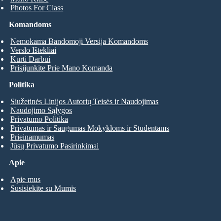
Photos For Class
Komandoms
Nemokama Bandomoji Versija Komandoms
Verslo Ištekliai
Kurti Darbui
Prisijunkite Prie Mano Komanda
Politika
Siužetinės Linijos Autorių Teisės ir Naudojimas
Naudojimo Sąlygos
Privatumo Politika
Privatumas ir Saugumas Mokykloms ir Studentams
Prieinamumas
Jūsų Privatumo Pasirinkimai
Apie
Apie mus
Susisiekite su Mumis