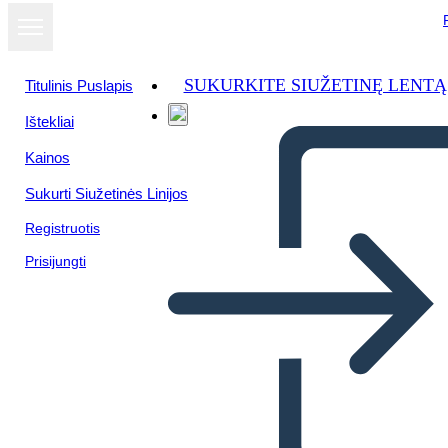
SUKURKITE SIUŽETINĘ LENTĄ
Titulinis Puslapis
Ištekliai
Kainos
Sukurti Siužetinės Linijos
Registruotis
Prisijungti
Ciclos de Feria de Ciencias