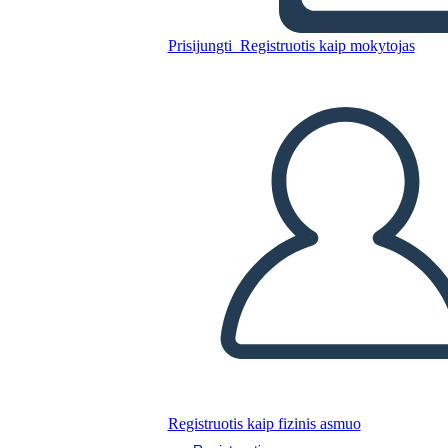
Prisijungti
Registruotis kaip mokytojas
Nukopijuokite šią siužetinę lentą
SUKURTI SIUŽETINĘ LENTĄ
PALEISTI SKAIDRIŲ DEMONSTRACIJĄ
SKAITYK MAN
Registruotis kaip fizinis asmuo