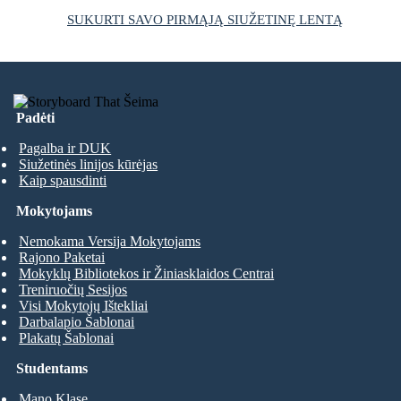
SUKURTI SAVO PIRMĄJĄ SIUŽETINĘ LENTĄ
Padėti
Pagalba ir DUK
Siužetinės linijos kūrėjas
Kaip spausdinti
Mokytojams
Nemokama Versija Mokytojams
Rajono Paketai
Mokyklų Bibliotekos ir Žiniasklaidos Centrai
Treniruočių Sesijos
Visi Mokytojų Ištekliai
Darbalapio Šablonai
Plakatų Šablonai
Studentams
Mano Klase