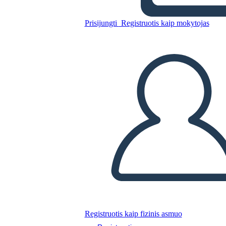
Cronología de los Derechos
de Voto
Prisijungti
Registruotis kaip mokytojas
Nukopijuokite šią siužetinę lentą
SUKURTI SIUŽETINĘ LENTĄ
PALEISTI SKAIDRIŲ DEMONSTRACIJĄ
SKAITYK MAN
Registruotis kaip fizinis asmuo