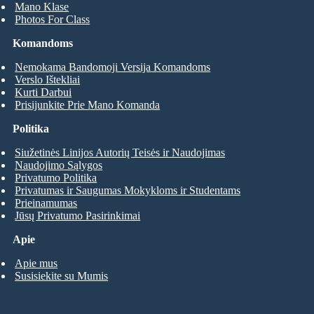
Mano Klase
Photos For Class
Komandoms
Nemokama Bandomoji Versija Komandoms
Verslo Ištekliai
Kurti Darbui
Prisijunkite Prie Mano Komanda
Politika
Siužetinės Linijos Autorių Teisės ir Naudojimas
Naudojimo Sąlygos
Privatumo Politika
Privatumas ir Saugumas Mokykloms ir Studentams
Prieinamumas
Jūsų Privatumo Pasirinkimai
Apie
Apie mus
Susisiekite su Mumis