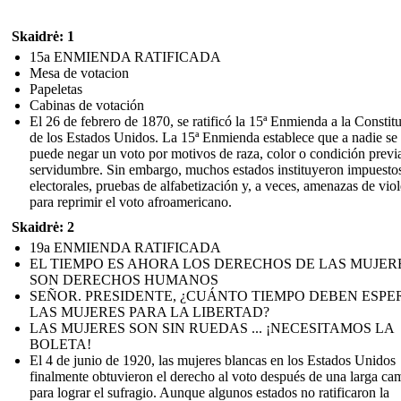
Skaidrė: 1
15a ENMIENDA RATIFICADA
Mesa de votacion
Papeletas
Cabinas de votación
El 26 de febrero de 1870, se ratificó la 15ª Enmienda a la Constit
de los Estados Unidos. La 15ª Enmienda establece que a nadie se 
puede negar un voto por motivos de raza, color o condición previ
servidumbre. Sin embargo, muchos estados instituyeron impuesto
electorales, pruebas de alfabetización y, a veces, amenazas de vio
para reprimir el voto afroamericano.
Skaidrė: 2
19a ENMIENDA RATIFICADA
EL TIEMPO ES AHORA LOS DERECHOS DE LAS MUJER
SON DERECHOS HUMANOS
SEÑOR. PRESIDENTE, ¿CUÁNTO TIEMPO DEBEN ESPE
LAS MUJERES PARA LA LIBERTAD?
LAS MUJERES SON SIN RUEDAS ... ¡NECESITAMOS LA
BOLETA!
El 4 de junio de 1920, las mujeres blancas en los Estados Unidos
finalmente obtuvieron el derecho al voto después de una larga c
para lograr el sufragio. Aunque algunos estados no ratificaron la