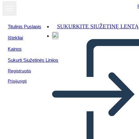
SUKURKITE SIUŽETINĘ LENTĄ
Titulinis Puslapis
Ištekliai
Kainos
Sukurti Siužetinės Linijos
Registruotis
Prisijungti