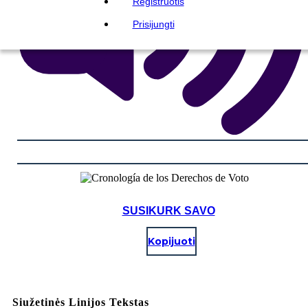
Registruotis
Prisijungti
SUSIKURK SAVO
Kopijuoti
Siužetinės Linijos Tekstas