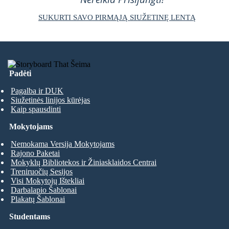
SUKURTI SAVO PIRMĄJĄ SIUŽETINĘ LENTĄ
Padėti
Pagalba ir DUK
Siužetinės linijos kūrėjas
Kaip spausdinti
Mokytojams
Nemokama Versija Mokytojams
Rajono Paketai
Mokyklų Bibliotekos ir Žiniasklaidos Centrai
Treniruočių Sesijos
Visi Mokytojų Ištekliai
Darbalapio Šablonai
Plakatų Šablonai
Studentams