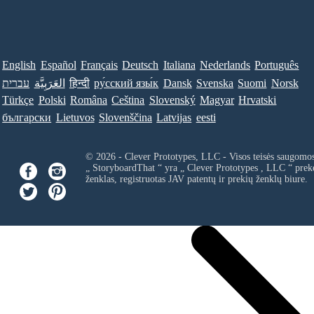
English
Español
Français
Deutsch
Italiana
Nederlands
Português
עברית
العَرَبِيَّة
हिन्दी
ру́сский язы́к
Dansk
Svenska
Suomi
Norsk
Türkçe
Polski
Româna
Ceština
Slovenský
Magyar
Hrvatski
български
Lietuvos
Slovenščina
Latvijas
eesti
© 2026 - Clever Prototypes, LLC - Visos teisės saugomo
„ StoryboardThat “ yra „
Clever Prototypes , LLC
“ prek
ženklas, registruotas JAV patentų ir prekių ženklų biure.