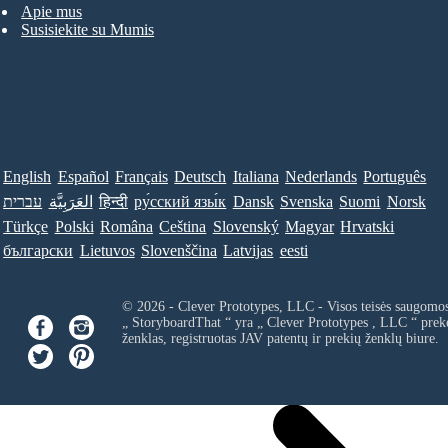
Apie mus
Susisiekite su Mumis
English
Español
Français
Deutsch
Italiana
Nederlands
Português
עברית
العَرَبِيَّة
हिन्दी
ру́сский язы́к
Dansk
Svenska
Suomi
Norsk
Türkçe
Polski
Româna
Ceština
Slovenský
Magyar
Hrvatski
български
Lietuvos
Slovenščina
Latvijas
eesti
© 2026 - Clever Prototypes, LLC - Visos teisės saugomo
„ StoryboardThat “ yra „
Clever Prototypes , LLC
“ prek
ženklas, registruotas JAV patentų ir prekių ženklų biure.