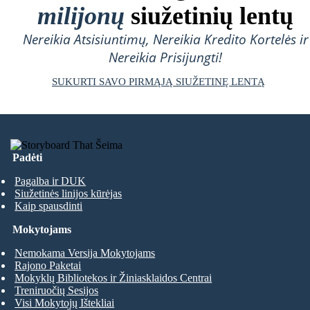
milijonų
siužetinių lentų
Nereikia Atsisiuntimų, Nereikia Kredito Kortelės ir
Nereikia Prisijungti!
SUKURTI SAVO PIRMĄJĄ SIUŽETINĘ LENTĄ
Padėti
Pagalba ir DUK
Siužetinės linijos kūrėjas
Kaip spausdinti
Mokytojams
Nemokama Versija Mokytojams
Rajono Paketai
Mokyklų Bibliotekos ir Žiniasklaidos Centrai
Treniruočių Sesijos
Visi Mokytojų Ištekliai