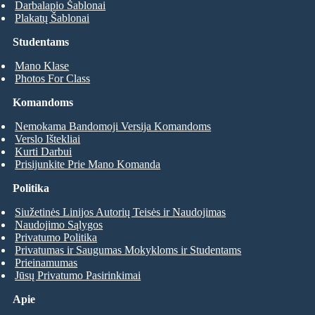
Darbalapio Šablonai
Plakatų Šablonai
Studentams
Mano Klase
Photos For Class
Komandoms
Nemokama Bandomoji Versija Komandoms
Verslo Ištekliai
Kurti Darbui
Prisijunkite Prie Mano Komanda
Politika
Siužetinės Linijos Autorių Teisės ir Naudojimas
Naudojimo Sąlygos
Privatumo Politika
Privatumas ir Saugumas Mokykloms ir Studentams
Prieinamumas
Jūsų Privatumo Pasirinkimai
Apie