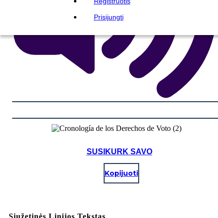
Registruotis
Prisijungti
SUSIKURK SAVO
Kopijuoti
Siužetinės Linijos Tekstas