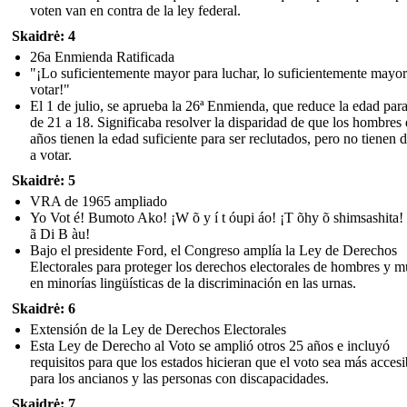
voten van en contra de la ley federal.
Skaidrė: 4
26a Enmienda Ratificada
"¡Lo suficientemente mayor para luchar, lo suficientemente mayor
votar!"
El 1 de julio, se aprueba la 26ª Enmienda, que reduce la edad para
de 21 a 18. Significaba resolver la disparidad de que los hombres
años tienen la edad suficiente para ser reclutados, pero no tienen 
a votar.
Skaidrė: 5
VRA de 1965 ampliado
Yo Vot é! Bumoto Ako! ¡W õ y í t óupi áo! ¡T õhy õ shimsashita!
ã Di B àu!
Bajo el presidente Ford, el Congreso amplía la Ley de Derechos
Electorales para proteger los derechos electorales de hombres y m
en minorías lingüísticas de la discriminación en las urnas.
Skaidrė: 6
Extensión de la Ley de Derechos Electorales
Esta Ley de Derecho al Voto se amplió otros 25 años e incluyó
requisitos para que los estados hicieran que el voto sea más accesi
para los ancianos y las personas con discapacidades.
Skaidrė: 7