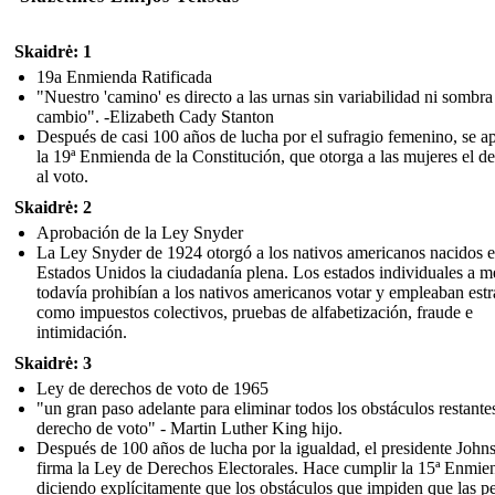
Skaidrė: 1
19a Enmienda Ratificada
"Nuestro 'camino' es directo a las urnas sin variabilidad ni sombra
cambio". -Elizabeth Cady Stanton
Después de casi 100 años de lucha por el sufragio femenino, se a
la 19ª Enmienda de la Constitución, que otorga a las mujeres el d
al voto.
Skaidrė: 2
Aprobación de la Ley Snyder
La Ley Snyder de 1924 otorgó a los nativos americanos nacidos 
Estados Unidos la ciudadanía plena. Los estados individuales a 
todavía prohibían a los nativos americanos votar y empleaban estr
como impuestos colectivos, pruebas de alfabetización, fraude e
intimidación.
Skaidrė: 3
Ley de derechos de voto de 1965
"un gran paso adelante para eliminar todos los obstáculos restantes
derecho de voto" - Martin Luther King hijo.
Después de 100 años de lucha por la igualdad, el presidente John
firma la Ley de Derechos Electorales. Hace cumplir la 15ª Enmie
diciendo explícitamente que los obstáculos que impiden que las p