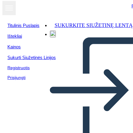
SUKURKITE SIUŽETINĘ LENTĄ
Titulinis Puslapis
Ištekliai
Kainos
Sukurti Siužetinės Linijos
Registruotis
Prisijungti