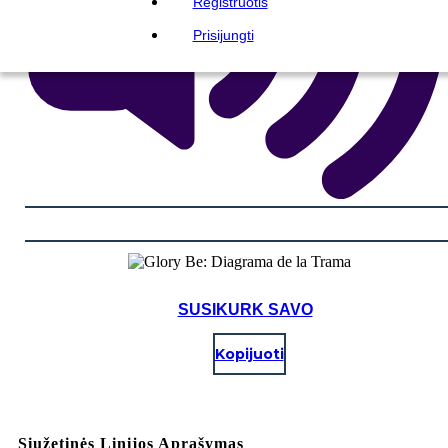
Registruotis
Prisijungti
SUSIKURK SAVO
Kopijuoti
Siužetinės Linijos Aprašymas