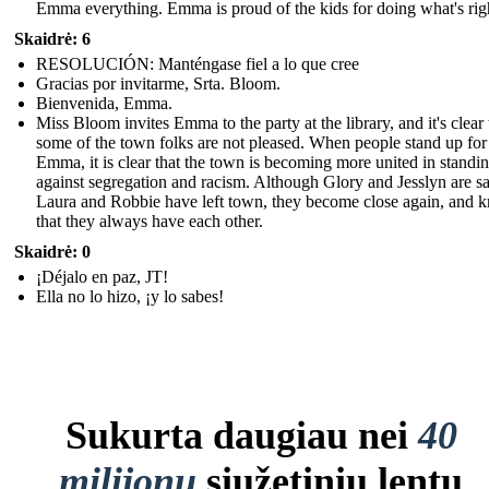
Emma everything. Emma is proud of the kids for doing what's rig
Skaidrė: 6
RESOLUCIÓN: Manténgase fiel a lo que cree
Gracias por invitarme, Srta. Bloom.
Bienvenida, Emma.
Miss Bloom invites Emma to the party at the library, and it's clear 
some of the town folks are not pleased. When people stand up for
Emma, it is clear that the town is becoming more united in standi
against segregation and racism. Although Glory and Jesslyn are sa
Laura and Robbie have left town, they become close again, and 
that they always have each other.
Skaidrė: 0
¡Déjalo en paz, JT!
Ella no lo hizo, ¡y lo sabes!
Sukurta daugiau nei
40
milijonų
siužetinių lentų