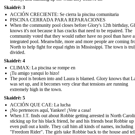
Skaidrė: 3
ACCIÓN CRECIENTE: Se cierra la piscina comunitaria
PISCINA CERRADA PARA REPARACIONES
When the community pool closes before Glory's 12th birthday, G
knows it's not because it has cracks that need to be repaired. The
community voted that they would rather have no pool than have 
integrated pool. Meanwhile, more and more people are coming fr
North to help fight for equal rights in Mississippi. The town is tru
divided.
Skaidrė: 4
CLIMAX: La piscina se rompe en
¡Tu amigo yanqui lo hizo!
The pool is broken into and Laura is blamed. Glory knows that L
was set up, and it becomes very clear that tensions are running
extremely high in the town.
Skaidrė: 5
ACCIÓN QUE CAE: La lucha
¡No perteneces aquí, Yankee! ¡Vete a casa!
When J.T. finds out about Robbie getting arrested in North Caroli
sticking up for his black friend, he and his friends beat Robbie up
even pull out a knife. They call him all kinds of names, including
"Freedom Rider". The girls take Robbie back to the house and tel