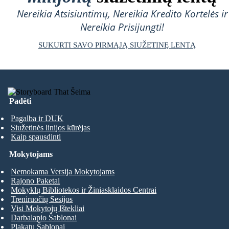
Nereikia Atsisiuntimų, Nereikia Kredito Kortelės ir
Nereikia Prisijungti!
SUKURTI SAVO PIRMĄJĄ SIUŽETINĘ LENTĄ
Padėti
Pagalba ir DUK
Siužetinės linijos kūrėjas
Kaip spausdinti
Mokytojams
Nemokama Versija Mokytojams
Rajono Paketai
Mokyklų Bibliotekos ir Žiniasklaidos Centrai
Treniruočių Sesijos
Visi Mokytojų Ištekliai
Darbalapio Šablonai
Plakatų Šablonai