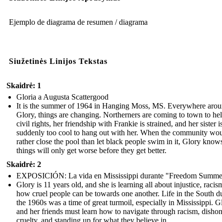
Ejemplo de diagrama de resumen / diagrama
Siužetinės Linijos Tekstas
Skaidrė: 1
Gloria a Augusta Scattergood
It is the summer of 1964 in Hanging Moss, MS. Everywhere aro
Glory, things are changing. Northerners are coming to town to he
civil rights, her friendship with Frankie is strained, and her sister i
suddenly too cool to hang out with her. When the community wo
rather close the pool than let black people swim in it, Glory know
things will only get worse before they get better.
Skaidrė: 2
EXPOSICIÓN: La vida en Mississippi durante "Freedom Summe
Glory is 11 years old, and she is learning all about injustice, racis
how cruel people can be towards one another. Life in the South d
the 1960s was a time of great turmoil, especially in Mississippi. G
and her friends must learn how to navigate through racism, dishon
cruelty, and standing up for what they believe in.