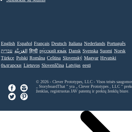
English
Español
Français
Deutsch
Italiana
Nederlands
Português
עברית
العَرَبِيَّة
हिन्दी
ру́сский язы́к
Dansk
Svenska
Suomi
Norsk
Türkçe
Polski
Româna
Ceština
Slovenský
Magyar
Hrvatski
български
Lietuvos
Slovenščina
Latvijas
eesti
© 2026 - Clever Prototypes, LLC - Visos teisės saugomo
„ StoryboardThat “ yra „
Clever Prototypes , LLC
“ prek
ženklas, registruotas JAV patentų ir prekių ženklų biure.