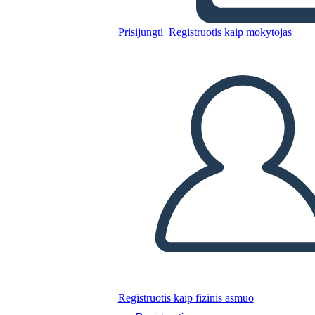
Glory Be: Diagrama de la
Trama
Prisijungti
Registruotis kaip mokytojas
Nukopijuokite šią siužetinę lentą
SUKURTI SIUŽETINĘ LENTĄ
PALEISTI SKAIDRIŲ DEMONSTRACIJĄ
SKAITYK MAN
Registruotis kaip fizinis asmuo