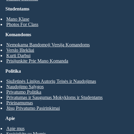
Studentams
Mano Klase
Photos For Class
Komandoms
Nemokama Bandomoji Versija Komandoms
Verslo Ištekliai
Kurti Darbui
Prisijunkite Prie Mano Komanda
Politika
Siužetinės Linijos Autorių Teisės ir Naudojimas
Naudojimo Sąlygos
Privatumo Politika
Privatumas ir Saugumas Mokykloms ir Studentams
Prieinamumas
Jūsų Privatumo Pasirinkimai
Apie
Apie mus
Susisiekite su Mumis