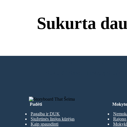
Sukurta dau
Nereikia Atsisiuntimų
SUKURTI SAVO PIRMĄJĄ SIUŽET
Padėti
Mokyto
Pagalba ir DUK
Nemoka
Siužetinės linijos kūrėjas
Rajono 
Kaip spausdinti
Mokyklų