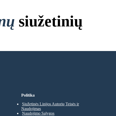
onų
siužetinių
 Nereikia Prisijungti!
Politika
Siužetinės Linijos Autorių Teisės ir
Naudojimas
Naudojimo Sąlygos