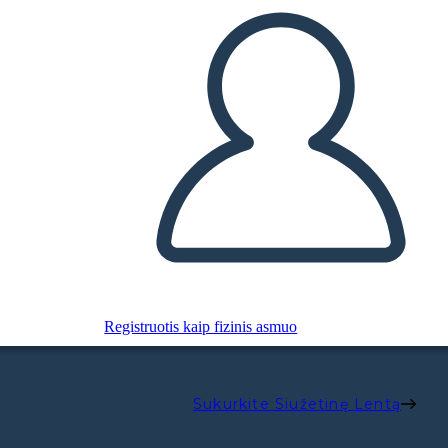
Registruotis kaip fizinis asmuo
Sukurkite Siužetinę Lentą