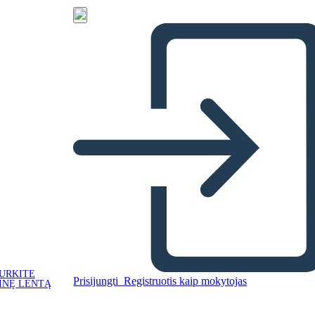
URKITE
Prisijungti
Registruotis kaip mokytojas
INĘ LENTĄ