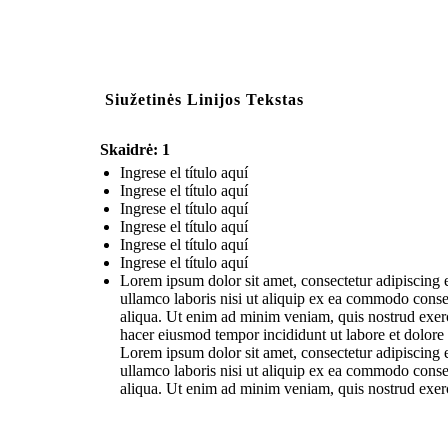
Siužetinės Linijos Tekstas
Skaidrė: 1
Ingrese el título aquí
Ingrese el título aquí
Ingrese el título aquí
Ingrese el título aquí
Ingrese el título aquí
Ingrese el título aquí
Lorem ipsum dolor sit amet, consectetur adipiscing 
ullamco laboris nisi ut aliquip ex ea commodo conse
aliqua. Ut enim ad minim veniam, quis nostrud exerc
hacer eiusmod tempor incididunt ut labore et dolore
Lorem ipsum dolor sit amet, consectetur adipiscing 
ullamco laboris nisi ut aliquip ex ea commodo conse
aliqua. Ut enim ad minim veniam, quis nostrud exerc