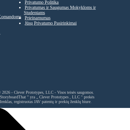
Privatumo Politika
Privatumas ir Saugumas Mokykloms ir
Studentams
 Komandoms
Prieinamumas
Jūsų Privatumo Pasirinkimai
a
 2026 - Clever Prototypes, LLC - Visos teisės saugomos.
 StoryboardThat “ yra „
Clever Prototypes , LLC
“ prekės
ženklas, registruotas JAV patentų ir prekių ženklų biure.