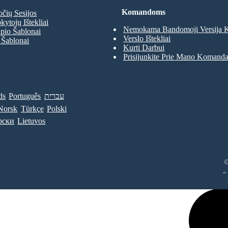
Komandoms
očių Sesijos
kytojų Ištekliai
Nemokama Bandomoji Versija
pio Šablonai
Verslo Ištekliai
 Šablonai
Kurti Darbui
Prisijunkite Prie Mano Komand
ds
Português
עברית
Norsk
Türkçe
Polski
рски
Lietuvos
©
„