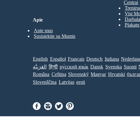
Centrai
Treniru
Visi Mo
Darbala
Apie
Plakatų
Apie mus
Susisiekite su Mumis
English
Español
Français
Deutsch
Italiana
Nederlan
العَرَبِيَّة
हिन्दी
ру́сский язы́к
Dansk
Svenska
Suomi
Româna
Ceština
Slovenský
Magyar
Hrvatski
бълга
Slovenščina
Latvijas
eesti