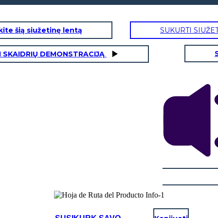
ite šią siužetinę lentą
SUKURTI SIUŽE
I SKAIDRIŲ DEMONSTRACIJĄ