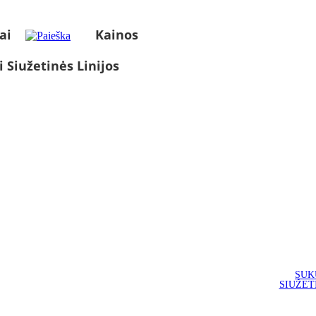
ai
Kainos
i Siužetinės Linijos
SUK
SIUŽET