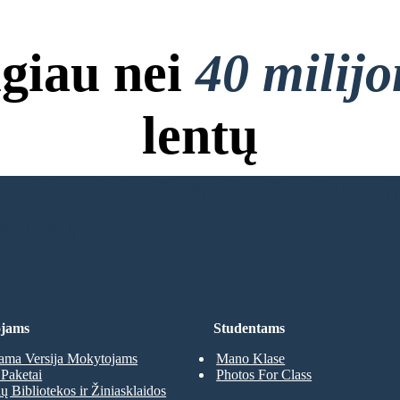
giau nei
40 milij
lentų
, Nereikia Kredito Kortelės ir
INĘ LENTĄ
jams
Studentams
ma Versija Mokytojams
Mano Klase
Paketai
Photos For Class
 Bibliotekos ir Žiniasklaidos