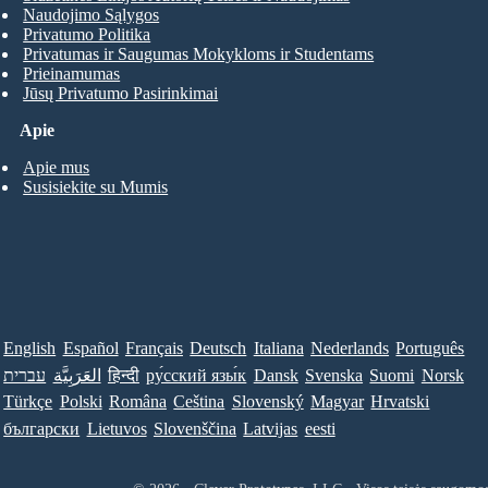
Naudojimo Sąlygos
Privatumo Politika
Privatumas ir Saugumas Mokykloms ir Studentams
Prieinamumas
Jūsų Privatumo Pasirinkimai
Apie
Apie mus
Susisiekite su Mumis
English
Español
Français
Deutsch
Italiana
Nederlands
Português
עברית
العَرَبِيَّة
हिन्दी
ру́сский язы́к
Dansk
Svenska
Suomi
Norsk
Türkçe
Polski
Româna
Ceština
Slovenský
Magyar
Hrvatski
български
Lietuvos
Slovenščina
Latvijas
eesti