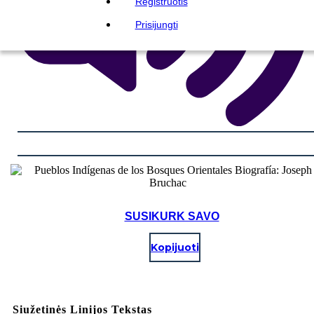
Registruotis
Prisijungti
SUSIKURK SAVO
Kopijuoti
Siužetinės Linijos Tekstas