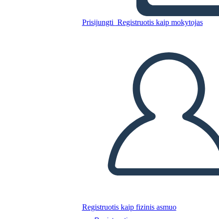
Biografía: Joseph Bruchac
Prisijungti
Registruotis kaip mokytojas
Nukopijuokite šią siužetinę lentą
SUKURTI SIUŽETINĘ LENTĄ
PALEISTI SKAIDRIŲ DEMONSTRACIJĄ
SKAITYK MAN
Registruotis kaip fizinis asmuo