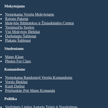
Mokytojams
Nemokama Versija Mokytojams
Rajono Paketai
Mokyklų Bibliotekos ir Žiniasklaidos Centrai
Treniruočių Sesijos
Visi Mokytojų Ištekliai
Darbalapio Šablonai
Plakatų Šablonai
Studentams
Mano Klase
Photos For Class
Komandoms
Nemokama Bandomoji Versija Komandoms
Verslo Ištekliai
Kurti Darbui
Prisijunkite Prie Mano Komanda
Politika
Siužetinės Linijos Autorių Teisės ir Naudojimas