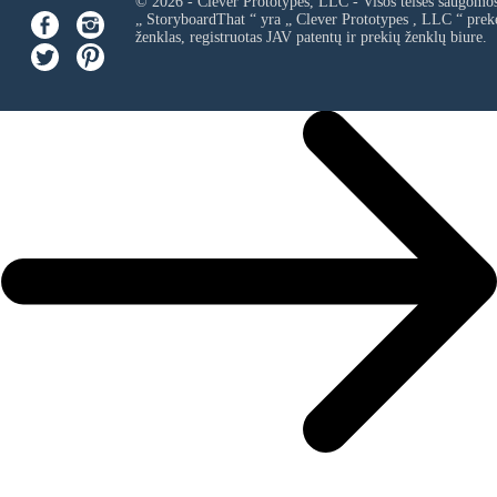
© 2026 - Clever Prototypes, LLC - Visos teisės saugomo
„ StoryboardThat “ yra „
Clever Prototypes , LLC
“ prek
ženklas, registruotas JAV patentų ir prekių ženklų biure.