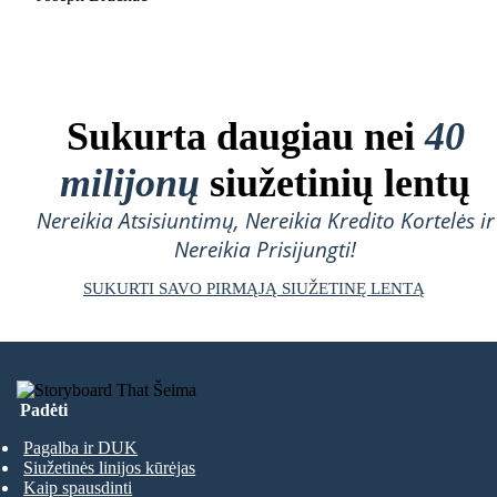
Sukurta daugiau nei
40
milijonų
siužetinių lentų
Nereikia Atsisiuntimų, Nereikia Kredito Kortelės ir
Nereikia Prisijungti!
SUKURTI SAVO PIRMĄJĄ SIUŽETINĘ LENTĄ
Padėti
Pagalba ir DUK
Siužetinės linijos kūrėjas
Kaip spausdinti