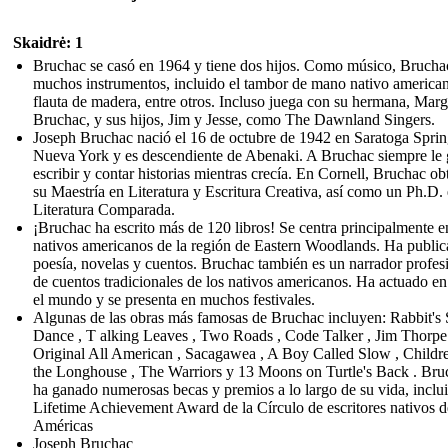
Skaidrė: 1
Bruchac se casó en 1964 y tiene dos hijos. Como músico, Brucha
muchos instrumentos, incluido el tambor de mano nativo american
flauta de madera, entre otros. Incluso juega con su hermana, Mar
Bruchac, y sus hijos, Jim y Jesse, como The Dawnland Singers.
Joseph Bruchac nació el 16 de octubre de 1942 en Saratoga Sprin
Nueva York y es descendiente de Abenaki. A Bruchac siempre le 
escribir y contar historias mientras crecía. En Cornell, Bruchac o
su Maestría en Literatura y Escritura Creativa, así como un Ph.D.
Literatura Comparada.
¡Bruchac ha escrito más de 120 libros! Se centra principalmente e
nativos americanos de la región de Eastern Woodlands. Ha publi
poesía, novelas y cuentos. Bruchac también es un narrador profes
de cuentos tradicionales de los nativos americanos. Ha actuado en
el mundo y se presenta en muchos festivales.
Algunas de las obras más famosas de Bruchac incluyen: Rabbit'
Dance , T alking Leaves , Two Roads , Code Talker , Jim Thorpe
Original All American , Sacagawea , A Boy Called Slow , Childr
the Longhouse , The Warriors y 13 Moons on Turtle's Back . Bru
ha ganado numerosas becas y premios a lo largo de su vida, inclui
Lifetime Achievement Award de la Círculo de escritores nativos d
Américas
Joseph Bruchac