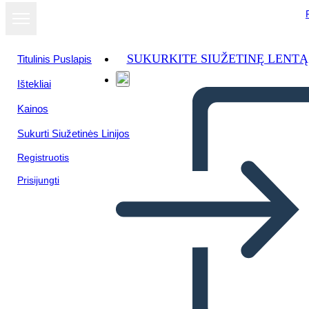
SUKURKITE SIUŽETINĘ LENTĄ
Titulinis Puslapis
Ištekliai
Kainos
Sukurti Siužetinės Linijos
Registruotis
Prisijungti
Pueblos Indígenas de los
Bosques Orientales